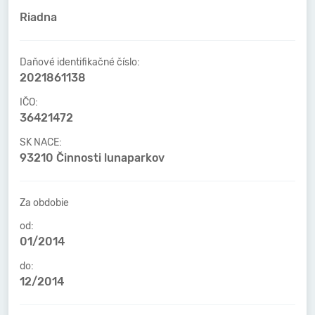
Riadna
Daňové identifikačné číslo:
2021861138
IČO:
36421472
SK NACE:
93210 Činnosti lunaparkov
Za obdobie
od:
01/2014
do:
12/2014