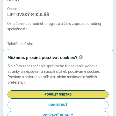
Obec:
LIPTOVSKÝ MIKULÁŠ
Označenie obchodného registra a číslo zápisu obchodnej
spoločnosti:
-
Telefónne číslo:
-
🍪
Môžeme, prosím, používať cookies?
Faxové číslo:
-
S cieľom zabezpečenia správneho fungovania webovej
stránky a zlepšovania našich služieb používame cookies.
E-mailová adresa:
Prosíme o potvrdenie súhlasu alebo nastavenie Vašich
-
preferencií.
POVOLIŤ VŠETKO
Zostavená dňa:
24.03.2015
ODMIETNUŤ
Schválená dňa:
ZOBRAZIŤ DETAILY