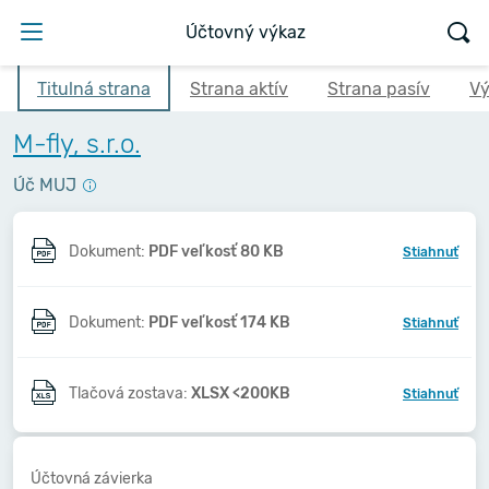
Účtovný výkaz
Titulná strana
Strana aktív
Strana pasív
Vý
M-fly, s.r.o.
Úč MUJ
Dokument:
PDF veľkosť 80 KB
Stiahnuť
Dokument:
PDF veľkosť 174 KB
Stiahnuť
Tlačová zostava:
XLSX <200KB
Stiahnuť
Účtovná závierka