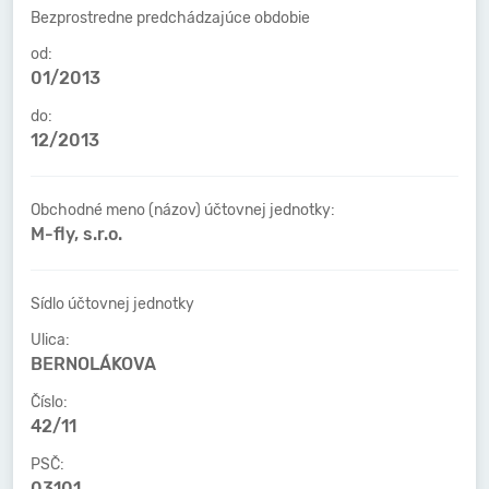
Bezprostredne predchádzajúce obdobie
od:
01/2013
do:
12/2013
Obchodné meno (názov) účtovnej jednotky:
M-fly, s.r.o.
Sídlo účtovnej jednotky
Ulica:
BERNOLÁKOVA
Číslo:
42/11
PSČ:
03101