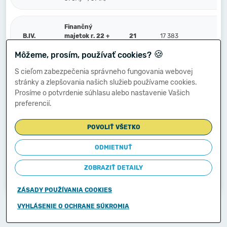
Finančný
B.IV.
majetok r. 22 +
21
17 383
17
r. 23
🍪
Môžeme, prosím, používať cookies?
S cieľom zabezpečenia správneho fungovania webovej
Peniaze a účty
stránky a zlepšovania našich služieb používame cookies.
v bankách (211,
B.IV.1.
22
17 383
17
213, 21X, 221A,
Prosíme o potvrdenie súhlasu alebo nastavenie Vašich
22XA, +/- 261)
preferencií.
POVOLIŤ VŠETKO
Ostatné
finančné účty
(251, 252, 253,
ODMIETNUŤ
2.
23
256, 257, 25X,
259, 314A) -
ZOBRAZIŤ DETAILY
/291, 29X/
ZÁSADY POUŽÍVANIA COOKIES
Copyright © 2011-2026
VYHLÁSENIE O OCHRANE SÚKROMIA
Ministerstvo financií Slovenskej republiky