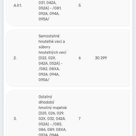
031, 042A,
A.II.1.
5
052A) - /081,
092A, 094A,
095A/
Samostatné
hnuteľné veci a
súbory
hnuteľných vecí
2.
(022, 02X,
6
30 299
41
042A, 052A) -
/082, 08XA,
092A, 094A,
095A/
Ostatný
dlhodobý
hmotný majetok
(025, 026, 029,
3.
02X, 032, 042A,
7
052A) - /085,
086, 089, 08XA,
092A, 094A,