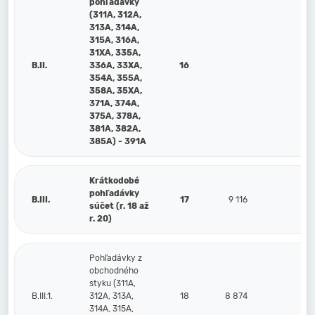
pohľadávky
(311A, 312A,
313A, 314A,
315A, 316A,
31XA, 335A,
B.II.
336A, 33XA,
16
354A, 355A,
358A, 35XA,
371A, 374A,
375A, 378A,
381A, 382A,
385A) - 391A
Krátkodobé
pohľadávky
B.III.
17
9 116
21
súčet (r. 18 až
r. 20)
Pohľadávky z
obchodného
styku (311A,
B.III.1.
312A, 313A,
18
8 874
20 
314A, 315A,