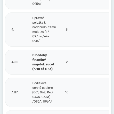
095A/
Opravná
položka k
nadobudnutému
4.
8
majetku (+/-
097 ) - /+/-
098/
Dlhodobý
finančný
A.III.
9
majetok súčet
(r. 10 až r. 13)
Podielové
cenné papiere
A.III.1.
(061, 062, 063,
10
043A, 053A) -
/095A, 096A/