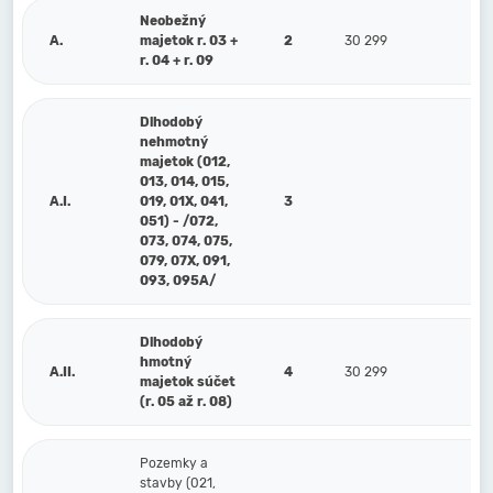
Neobežný
A.
majetok r. 03 +
2
30 299
41
r. 04 + r. 09
Dlhodobý
nehmotný
majetok (012,
013, 014, 015,
A.I.
019, 01X, 041,
3
051) - /072,
073, 074, 075,
079, 07X, 091,
093, 095A/
Dlhodobý
hmotný
A.II.
4
30 299
41
majetok súčet
(r. 05 až r. 08)
Pozemky a
stavby (021,