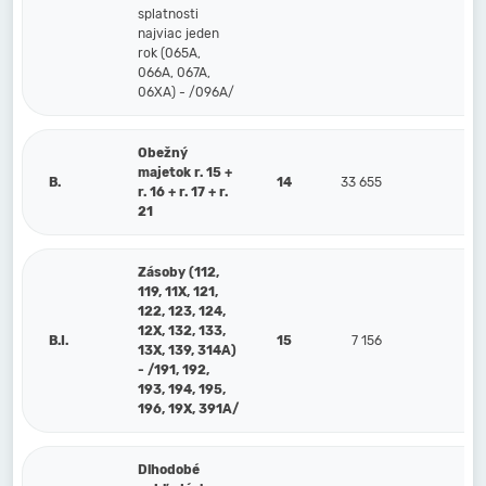
splatnosti
najviac jeden
rok (065A,
066A, 067A,
06XA) - /096A/
Obežný
majetok r. 15 +
B.
14
33 655
46 
r. 16 + r. 17 + r.
21
Zásoby (112,
119, 11X, 121,
122, 123, 124,
12X, 132, 133,
B.I.
15
7 156
7
13X, 139, 314A)
- /191, 192,
193, 194, 195,
196, 19X, 391A/
Dlhodobé