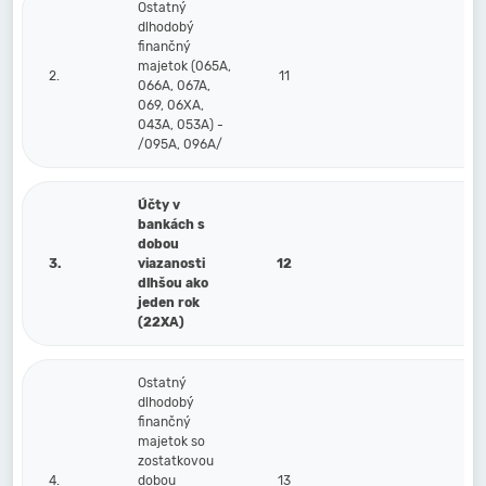
Ostatný
dlhodobý
finančný
majetok (065A,
2.
11
066A, 067A,
069, 06XA,
043A, 053A) -
/095A, 096A/
Účty v
bankách s
dobou
3.
viazanosti
12
dlhšou ako
jeden rok
(22XA)
Ostatný
dlhodobý
finančný
majetok so
zostatkovou
4.
dobou
13