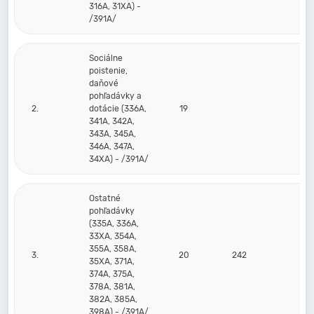
316A, 31XA) -
/391A/
Sociálne
poistenie,
daňové
pohľadávky a
2.
dotácie (336A,
19
341A, 342A,
343A, 345A,
346A, 347A,
34XA) - /391A/
Ostatné
pohľadávky
(335A, 336A,
33XA, 354A,
355A, 358A,
3.
20
242
35XA, 371A,
374A, 375A,
378A, 381A,
382A, 385A,
398A) - /391A/