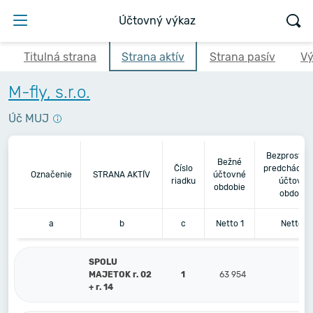
Účtovný výkaz
Titulná strana
Strana aktív
Strana pasív
Vý
M-fly, s.r.o.
Úč MUJ
Bezprostre
Bežné
Číslo
predchádza
Označenie
STRANA AKTÍV
účtovné
riadku
účtovné
obdobie
obdobie
a
b
c
Netto 1
Netto 2
SPOLU
MAJETOK r. 02
1
63 954
87 
+ r. 14