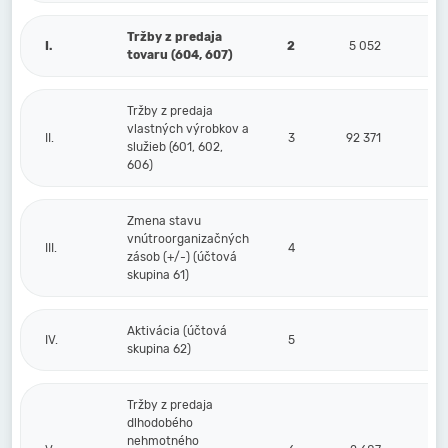
Tržby z predaja
I.
2
5 052
tovaru (604, 607)
Tržby z predaja
vlastných výrobkov a
II.
3
92 371
služieb (601, 602,
606)
Zmena stavu
vnútroorganizačných
III.
4
zásob (+/-) (účtová
skupina 61)
Aktivácia (účtová
IV.
5
skupina 62)
Tržby z predaja
dlhodobého
nehmotného