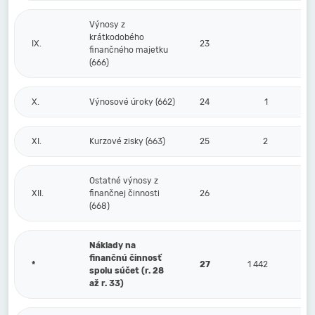
Výnosy z
krátkodobého
IX.
23
finančného majetku
(666)
X.
Výnosové úroky (662)
24
1
XI.
Kurzové zisky (663)
25
2
Ostatné výnosy z
XII.
finančnej činnosti
26
(668)
Náklady na
finančnú činnosť
*
27
1 442
spolu súčet (r. 28
až r. 33)