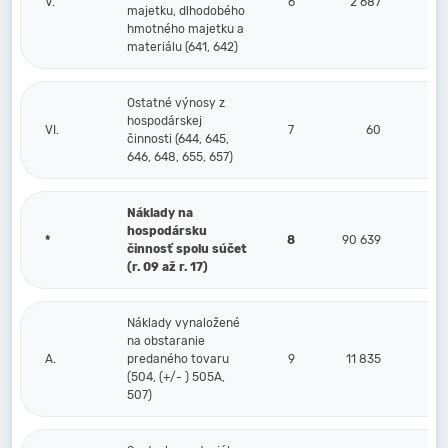
V.
6
2 687
majetku, dlhodobého
hmotného majetku a
materiálu (641, 642)
Ostatné výnosy z
hospodárskej
VI.
7
60
činnosti (644, 645,
646, 648, 655, 657)
Náklady na
hospodársku
*
8
90 639
činnosť spolu súčet
(r. 09 až r. 17)
Náklady vynaložené
na obstaranie
A.
predaného tovaru
9
11 835
(504, (+/- ) 505A,
507)