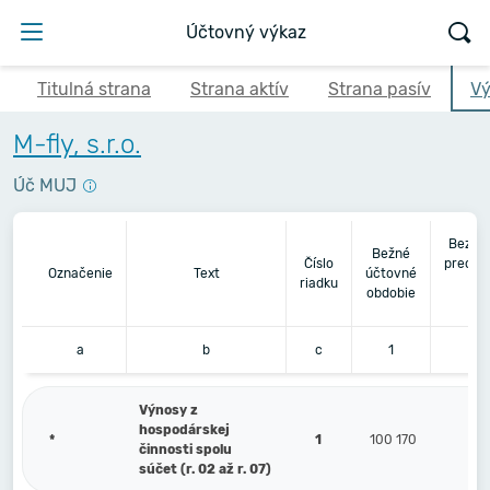
Účtovný výkaz
Titulná strana
Strana aktív
Strana pasív
Vý
M-fly, s.r.o.
Úč MUJ
Bezpr
Bežné
Číslo
predch
Označenie
Text
účtovné
riadku
úč
obdobie
ob
a
b
c
1
Výnosy z
hospodárskej
*
1
100 170
činnosti spolu
súčet (r. 02 až r. 07)