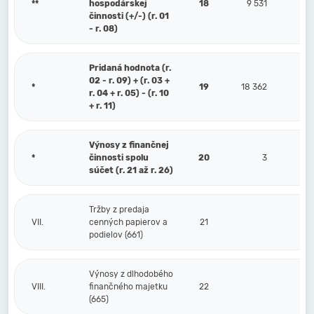
**
hospodárskej
18
9 531
činnosti (+/-) (r. 01
- r. 08)
Pridaná hodnota (r.
02 - r. 09) + (r. 03 +
*
19
18 362
r. 04 + r. 05) - (r. 10
+ r. 11)
Výnosy z finančnej
*
činnosti spolu
20
3
súčet (r. 21 až r. 26)
Tržby z predaja
VII.
cenných papierov a
21
podielov (661)
Výnosy z dlhodobého
VIII.
finančného majetku
22
(665)