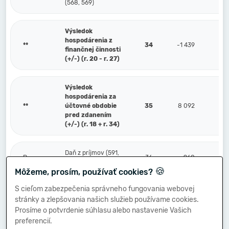
(568, 569)
Výsledok
hospodárenia z
**
34
-1 439
finančnej činnosti
(+/-) (r. 20 - r. 27)
Výsledok
hospodárenia za
**
účtovné obdobie
35
8 092
pred zdanením
(+/-) (r. 18 + r. 34)
Daň z príjmov (591,
P.
36
960
595)
🍪
Môžeme, prosím, používať cookies?
S cieľom zabezpečenia správneho fungovania webovej
Prevod podielov na
stránky a zlepšovania našich služieb používame cookies.
výsledku
Q.
hospodárenia
37
Prosíme o potvrdenie súhlasu alebo nastavenie Vašich
spoločníkom (+/-)
preferencií.
(596)