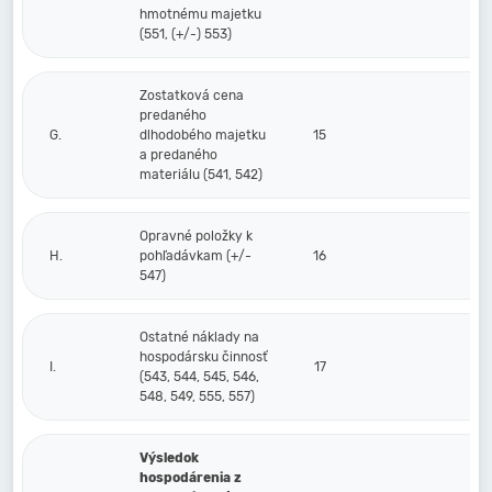
hmotnému majetku
(551, (+/-) 553)
Zostatková cena
predaného
G.
dlhodobého majetku
15
a predaného
materiálu (541, 542)
Opravné položky k
H.
pohľadávkam (+/-
16
547)
Ostatné náklady na
hospodársku činnosť
I.
17
(543, 544, 545, 546,
548, 549, 555, 557)
Výsledok
hospodárenia z