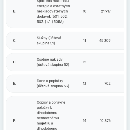
Spotreba materiálu,
energie a ostatných
B.
neskladovateľných
10
21 917
dodávok (501, 502,
503, (+/-) 505A)
Služby (účtová
C.
11
45 309
skupina 51)
Osobné náklady
D.
12
(účtová skupina 52)
Dane a poplatky
E.
13
702
(účtová skupina 53)
Odpisy a opravné
položky k
dlhodobému
nehmotnému
F.
14
10 876
majetku a
dlhodobému