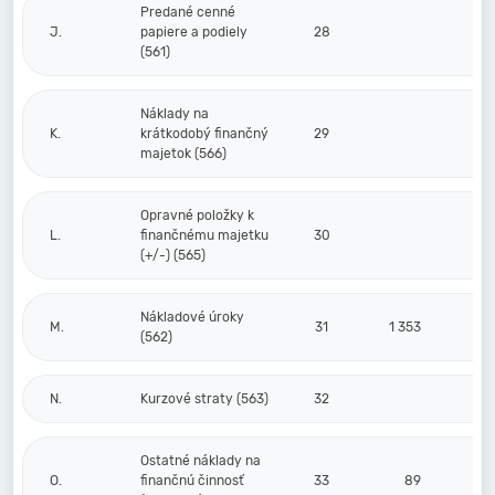
Predané cenné
J.
papiere a podiely
28
(561)
Náklady na
K.
krátkodobý finančný
29
majetok (566)
Opravné položky k
L.
finančnému majetku
30
(+/-) (565)
Nákladové úroky
M.
31
1 353
(562)
N.
Kurzové straty (563)
32
Ostatné náklady na
O.
finančnú činnosť
33
89