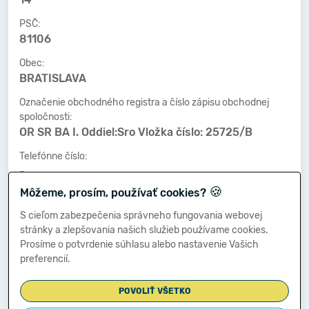
PSČ:
81106
Obec:
BRATISLAVA
Označenie obchodného registra a číslo zápisu obchodnej
spoločnosti:
OR SR BA I. Oddiel:Sro Vložka číslo: 25725/B
Telefónne číslo:
-
🍪
Môžeme, prosím, používať cookies?
Faxové číslo:
-
S cieľom zabezpečenia správneho fungovania webovej
stránky a zlepšovania našich služieb používame cookies.
E-mailová adresa:
Prosíme o potvrdenie súhlasu alebo nastavenie Vašich
-
preferencií.
POVOLIŤ VŠETKO
Zostavená dňa: