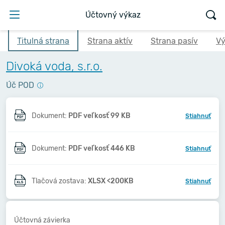
Účtovný výkaz
Titulná strana
Strana aktív
Strana pasív
Vý
Divoká voda, s.r.o.
Úč POD
Dokument:
PDF veľkosť 99 KB
Stiahnuť
Dokument:
PDF veľkosť 446 KB
Stiahnuť
Tlačová zostava:
XLSX <200KB
Stiahnuť
Účtovná závierka