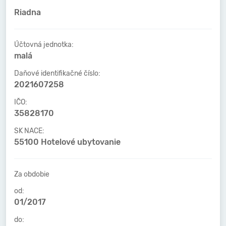
Riadna
Účtovná jednotka:
malá
Daňové identifikačné číslo:
2021607258
IČO:
35828170
SK NACE:
55100 Hotelové ubytovanie
Za obdobie
od:
01/2017
do: