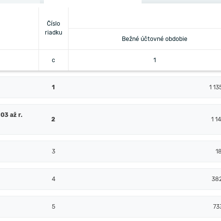
Číslo
riadku
Bežné účtovné obdobie
c
1
1
1 13
03 až r.
2
1 1
3
1
4
38
5
73