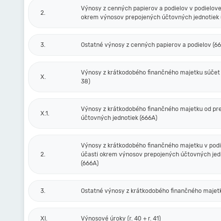
Výnosy z cenných papierov a podielov v podielove
2.
okrem výnosov prepojených účtovných jednotiek 
3.
Ostatné výnosy z cenných papierov a podielov (6
Výnosy z krátkodobého finančného majetku súčet (r
X.
38)
Výnosy z krátkodobého finančného majetku od pr
X.1.
účtovných jednotiek (666A)
Výnosy z krátkodobého finančného majetku v podi
2.
účasti okrem výnosov prepojených účtovných jed
(666A)
3.
Ostatné výnosy z krátkodobého finančného majet
XI.
Výnosové úroky (r. 40 + r. 41)