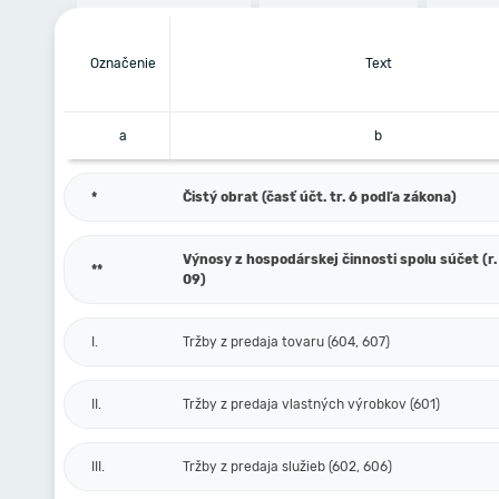
Označenie
Text
a
b
*
Čistý obrat (časť účt. tr. 6 podľa zákona)
Výnosy z hospodárskej činnosti spolu súčet (r. 
**
09)
I.
Tržby z predaja tovaru (604, 607)
II.
Tržby z predaja vlastných výrobkov (601)
III.
Tržby z predaja služieb (602, 606)