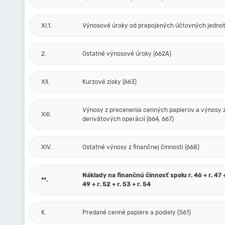
XI.1.
Výnosové úroky od prepojených účtovných jednot
2.
Ostatné výnosové úroky (662A)
XII.
Kurzové zisky (663)
Výnosy z precenenia cenných papierov a výnosy 
XIII.
derivátových operácií (664, 667)
XIV.
Ostatné výnosy z finančnej činnosti (668)
Náklady na finančnú činnosť spolu r. 46 + r. 47 + 
**.
49 + r. 52 + r. 53 + r. 54
K.
Predané cenné papiere a podiely (561)