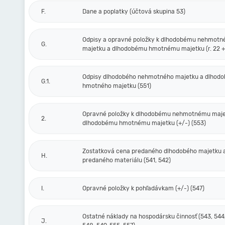
F.
Dane a poplatky (účtová skupina 53)
Odpisy a opravné položky k dlhodobému nehmot
G.
majetku a dlhodobému hmotnému majetku (r. 22 + 
Odpisy dlhodobého nehmotného majetku a dlhod
G.1.
hmotného majetku (551)
Opravné položky k dlhodobému nehmotnému maje
2.
dlhodobému hmotnému majetku (+/-) (553)
Zostatková cena predaného dlhodobého majetku 
H.
predaného materiálu (541, 542)
I.
Opravné položky k pohľadávkam (+/-) (547)
Ostatné náklady na hospodársku činnosť (543, 544,
J.