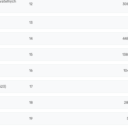
ovateľných
12
30
13
14
44
15
13
16
10
523)
17
18
28
19