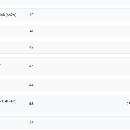
iek (662A)
40
41
42
z
43
44
r. 48 + r.
45
2
46