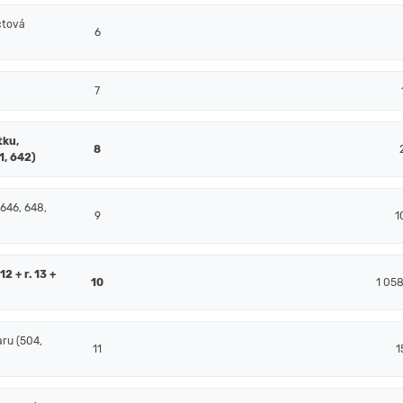
čtová
6
7
tku,
8
1, 642)
 646, 648,
9
1
2 + r. 13 +
10
1 05
ru (504,
11
1