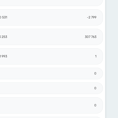
0 531
-2 799
3 253
307 763
1 993
1
0
0
0