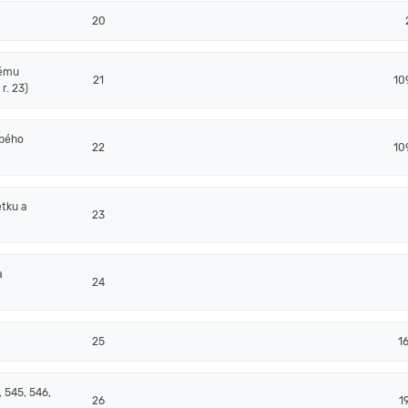
20
nému
21
10
r. 23)
obého
22
10
tku a
23
a
24
25
1
 545, 546,
26
1