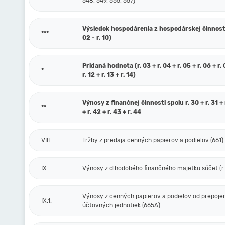
548, 549, 555, 557)
Výsledok hospodárenia z hospodárskej činnosti 
***
02 - r. 10)
Pridaná hodnota (r. 03 + r. 04 + r. 05 + r. 06 + r. 0
*
r. 12 + r. 13 + r. 14)
Výnosy z finančnej činnosti spolu r. 30 + r. 31 + r
**
+ r. 42 + r. 43 + r. 44
VIII.
Tržby z predaja cenných papierov a podielov (661)
IX.
Výnosy z dlhodobého finančného majetku súčet (r. 
Výnosy z cenných papierov a podielov od prepoje
IX.1.
účtovných jednotiek (665A)