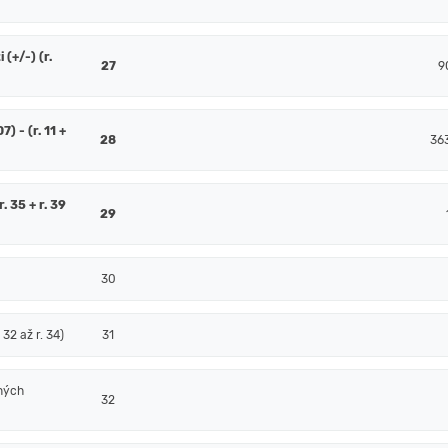
(+/-) (r.
27
9
7) - (r. 11 +
28
36
. 35 + r. 39
29
30
32 až r. 34)
31
ných
32