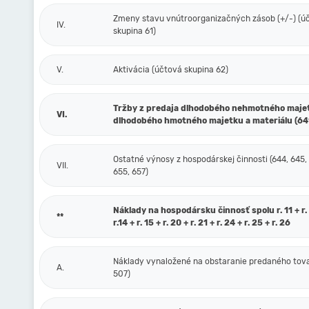
Zmeny stavu vnútroorganizačných zásob (+/-) (ú
IV.
skupina 61)
V.
Aktivácia (účtová skupina 62)
Tržby z predaja dlhodobého nehmotného maje
VI.
dlhodobého hmotného majetku a materiálu (64
Ostatné výnosy z hospodárskej činnosti (644, 645,
VII.
655, 657)
Náklady na hospodársku činnosť spolu r. 11 + r. 1
**
r.14 + r. 15 + r. 20 + r. 21 + r. 24 + r. 25 + r. 26
Náklady vynaložené na obstaranie predaného tova
A.
507)