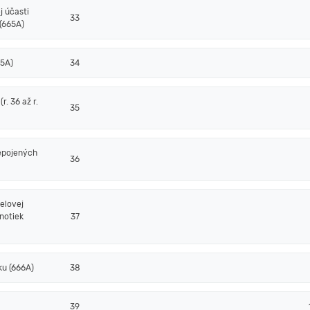
j účasti
33
(665A)
65A)
34
. 36 až r.
35
epojených
36
elovej
notiek
37
ku (666A)
38
39