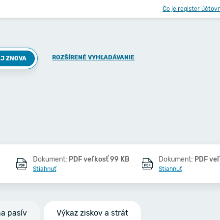
Čo je register účtov
ROZŠÍRENÉ VYHĽADÁVANIE
J ZNOVA
Dokument:
PDF veľkosť 99 KB
Dokument:
PDF ve
Stiahnuť
Stiahnuť
na pasív
Výkaz ziskov a strát