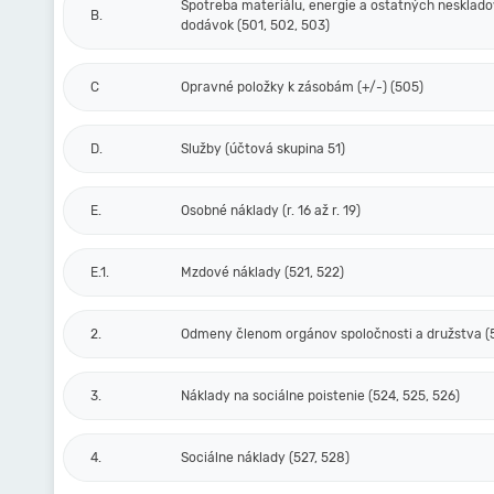
Spotreba materiálu, energie a ostatných nesklad
B.
dodávok (501, 502, 503)
C
Opravné položky k zásobám (+/-) (505)
D.
Služby (účtová skupina 51)
E.
Osobné náklady (r. 16 až r. 19)
E.1.
Mzdové náklady (521, 522)
2.
Odmeny členom orgánov spoločnosti a družstva (
3.
Náklady na sociálne poistenie (524, 525, 526)
4.
Sociálne náklady (527, 528)