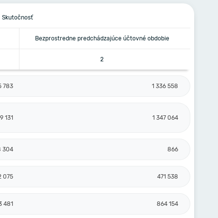
Skutočnosť
Bezprostredne predchádzajúce účtovné obdobie
2
5 783
1 336 558
49 131
1 347 064
8 304
866
2 075
471 538
3 481
864 154