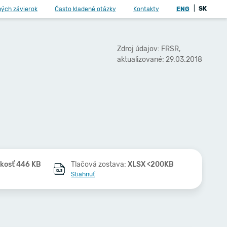
|
SK
ných závierok
Často kladené otázky
Kontakty
ENG
Zdroj údajov: FRSR,
aktualizované: 29.03.2018
ľkosť 446 KB
Tlačová zostava:
XLSX <200KB
Stiahnuť