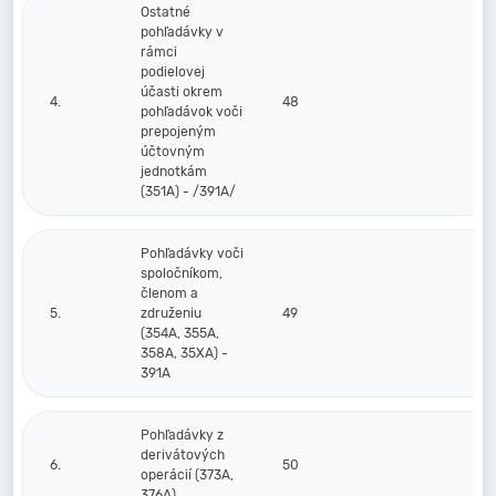
Ostatné
pohľadávky v
rámci
podielovej
účasti okrem
4.
48
pohľadávok voči
prepojeným
účtovným
jednotkám
(351A) - /391A/
Pohľadávky voči
spoločníkom,
členom a
5.
združeniu
49
(354A, 355A,
358A, 35XA) -
391A
Pohľadávky z
derivátových
6.
50
operácií (373A,
376A)