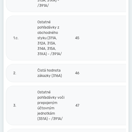
315A, 31XA) -
/391A/
Ostatné
pohľadávky z
obchodného
1.c.
styku (311A,
45
312A, 313A,
314A, 315A,
31XA) - /391A/
Čistá hodnota
2.
46
zákazky (316A)
Ostatné
pohľadávky voči
prepojeným
3.
47
účtovným
jednotkám
(351A) - /391A/