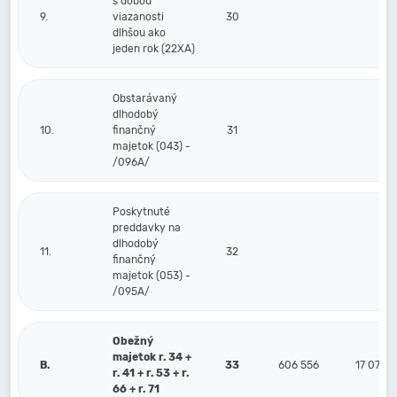
s dobou
9.
viazanosti
30
dlhšou ako
jeden rok (22XA)
Obstarávaný
dlhodobý
10.
finančný
31
majetok (043) -
/096A/
Poskytnuté
preddavky na
dlhodobý
11.
32
finančný
majetok (053) -
/095A/
Obežný
majetok r. 34 +
B.
33
606 556
17 070
r. 41 + r. 53 + r.
66 + r. 71