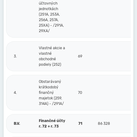
účtovných
jednotkách
(251A, 253A,
256A, 257A,
25XA) - /291A,
29XA/
Vlastné akcie a
vlastné
3.
69
obchodné
podiely (252)
Obstarávaný
krátkodobý
4.
finančný
70
majetok (259,
314A) - /291A/
Finančné účty
B.V.
71
86 328
r. 72 + r. 73