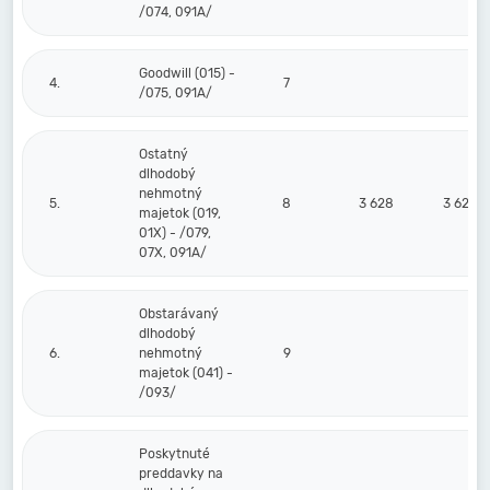
/074, 091A/
Goodwill (015) -
4.
7
/075, 091A/
Ostatný
dlhodobý
nehmotný
5.
8
3 628
3 628
majetok (019,
01X) - /079,
07X, 091A/
Obstarávaný
dlhodobý
6.
nehmotný
9
majetok (041) -
/093/
Poskytnuté
preddavky na