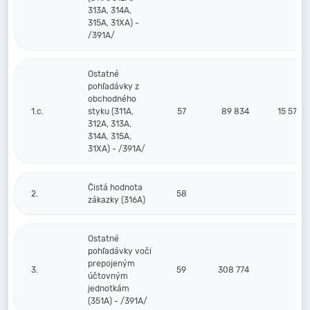
313A, 314A,
315A, 31XA) -
/391A/
Ostatné
pohľadávky z
obchodného
1.c.
styku (311A,
57
89 834
15 570
312A, 313A,
314A, 315A,
31XA) - /391A/
Čistá hodnota
2.
58
zákazky (316A)
Ostatné
pohľadávky voči
prepojeným
3.
59
308 774
účtovným
jednotkám
(351A) - /391A/