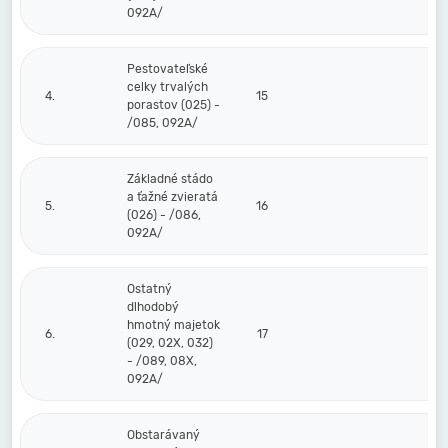
092A/
Pestovateľské
celky trvalých
4.
15
porastov (025) -
/085, 092A/
Základné stádo
a ťažné zvieratá
5.
16
(026) - /086,
092A/
Ostatný
dlhodobý
hmotný majetok
6.
17
(029, 02X, 032)
- /089, 08X,
092A/
Obstarávaný