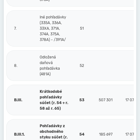
Iné pohľadávky
(335A, 336A,
7.
33XA, 371A,
51
374A, 375A,
378A) - /391A/
Odložená
daňová
8.
52
pohľadávka
(481A)
Krátkodobé
pohľadávky
B.III.
53
507 301
17 070
súčet (r. 54 + r.
58 až r. 65)
Pohľadávky z
obchodného
B.III.1.
54
185 697
17 070
styku súčet (r.