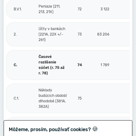
Peniaze (211,
B.V.1.
72
3 122
213, 21X)
Účty v bankách
2.
(221A, 22X +/-
73
83 206
261)
Časové
rozlíšenie
C.
74
1 789
súčet (r. 75 až
r. 78)
Náklady
budúcich období
C.1.
75
dlhodobé (381A,
382A)
Náklady
🍪
Môžeme, prosím, používať cookies?
budúcich období
2.
76
1 789
krátkodobé