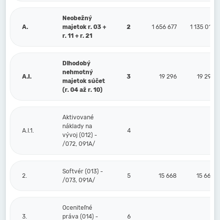
Neobežný
A.
majetok r. 03 +
2
1 656 677
1 135 015
r. 11 + r. 21
Dlhodobý
nehmotný
A.I.
3
19 296
19 296
majetok súčet
(r. 04 až r. 10)
Aktivované
náklady na
A.I.1.
4
vývoj (012) -
/072, 091A/
Softvér (013) -
2.
5
15 668
15 668
/073, 091A/
Oceniteľné
3.
práva (014) -
6