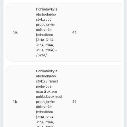
Pohľadávky z
obchodného
styku voči
prepojeným
účtovným
1.a.
43
jednotkám
(311A, 312A,
313A, 314A,
315A, 31XA) -
/391A/
Pohľadávky z
obchodného
styku v rámci
podielovej
účasti okrem
pohľadávok voči
1.b.
prepojeným
44
účtovným
jednotkám
(311A, 312A,
313A, 314A,