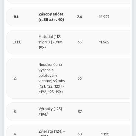
Zásoby súčet
B.I.
34
12 927
(r. 35 až r. 40)
Materiál (112,
B.I.1.
119, 11X) - /191,
35
11 562
19X/
Nedokončená
výroba a
polotovary
2.
36
vlastnej výroby
(121, 122, 12X) -
/192, 193, 19X/
Výrobky (123) -
3.
37
/194/
Zvieratá (124) -
4.
38
1 125