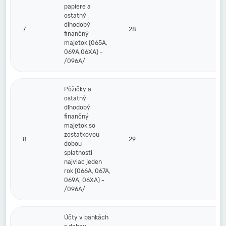
papiere a
ostatný
dlhodobý
7.
28
finančný
majetok (065A,
069A,06XA) -
/096A/
Pôžičky a
ostatný
dlhodobý
finančný
majetok so
zostatkovou
8.
29
dobou
splatnosti
najviac jeden
rok (066A, 067A,
069A, 06XA) -
/096A/
Účty v bankách