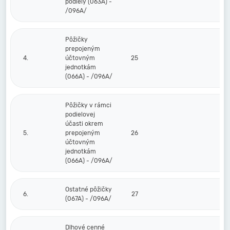
podiely (063A) -
/096A/
Pôžičky
prepojeným
4.
účtovným
25
jednotkám
(066A) - /096A/
Pôžičky v rámci
podielovej
účasti okrem
5.
prepojeným
26
účtovným
jednotkám
(066A) - /096A/
Ostatné pôžičky
6.
27
(067A) - /096A/
Dlhové cenné