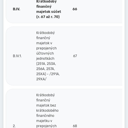
Krátkodobý
finančný
B.IV.
66
majetok súčet
(r. 67 až r. 70)
Krátkodobý
finančný
majetok v
prepojených
účtovných
B.IV.1.
67
jednotkách
(251A, 253A,
256A, 257A,
25XA) - /291A,
29XA/
Krátkodobý
finančný
majetok bez
krátkodobého
finančného
majetku v
2.
prepojených
68