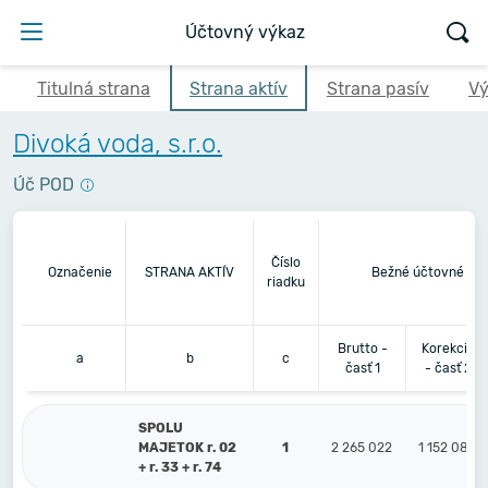
Účtovný výkaz
Titulná strana
Strana aktív
Strana pasív
Vý
Divoká voda, s.r.o.
Úč POD
Číslo
Označenie
STRANA AKTÍV
Bežné účtovné ob
riadku
Brutto -
Korekcia
a
b
c
časť 1
- časť 2
SPOLU
MAJETOK r. 02
1
2 265 022
1 152 085
+ r. 33 + r. 74