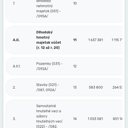
dlhodobý
7.
10
nehmotný
majetok (051) -
/095A/
Dlhodobý
hmotný
A.II.
11
1 637 381
1 115 719
majetok súčet
(r. 12 až r. 20)
Pozemky (031) -
A.II.1.
12
/092A/
Stavby (021) -
2.
13
583 800
264 577
/081, 092A/
Samostatné
hnuteľné veci a
súbory
3.
14
1 053 581
851 142
hnuteľných vecí
(022) - /082,