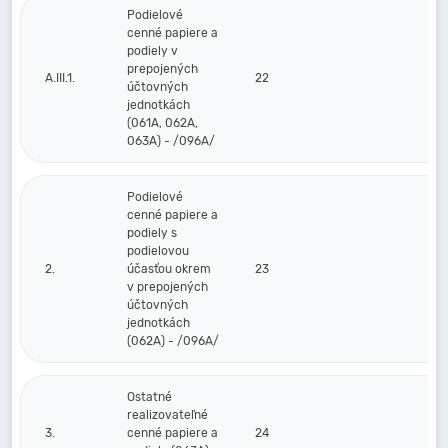
Podielové
cenné papiere a
podiely v
prepojených
A.III.1.
22
účtovných
jednotkách
(061A, 062A,
063A) - /096A/
Podielové
cenné papiere a
podiely s
podielovou
2.
účasťou okrem
23
v prepojených
účtovných
jednotkách
(062A) - /096A/
Ostatné
realizovateľné
3.
cenné papiere a
24