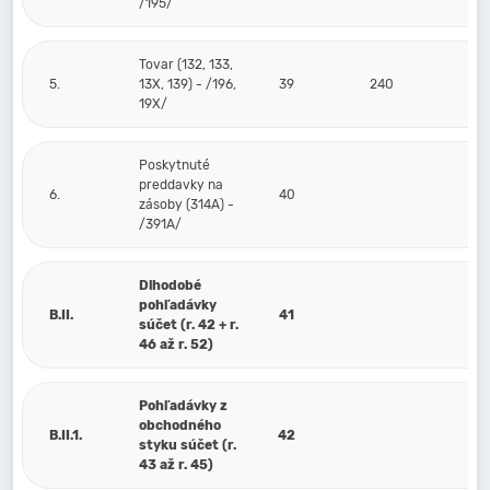
/195/
Tovar (132, 133,
5.
13X, 139) - /196,
39
240
19X/
Poskytnuté
preddavky na
6.
40
zásoby (314A) -
/391A/
Dlhodobé
pohľadávky
B.II.
41
súčet (r. 42 + r.
46 až r. 52)
Pohľadávky z
obchodného
B.II.1.
42
styku súčet (r.
43 až r. 45)