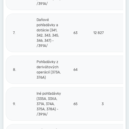
/391A/
Daňové
pohľadávky a
dotácie (341,
7.
63
12 827
342, 343, 345,
346, 347) -
/391A/
Pohľadávky z
derivátových
8.
64
operácií (373A,
376A)
Iné pohľadávky
(335A, 33XA,
9.
371A, 374A,
65
3
375A, 378A) -
/391A/