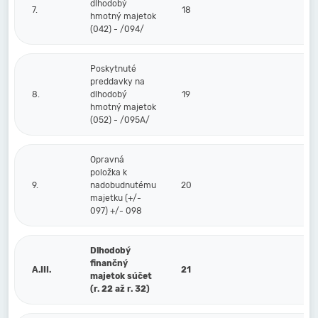
dlhodobý
7.
18
hmotný majetok
(042) - /094/
Poskytnuté
preddavky na
8.
dlhodobý
19
hmotný majetok
(052) - /095A/
Opravná
položka k
9.
nadobudnutému
20
majetku (+/-
097) +/- 098
Dlhodobý
finančný
A.III.
21
majetok súčet
(r. 22 až r. 32)