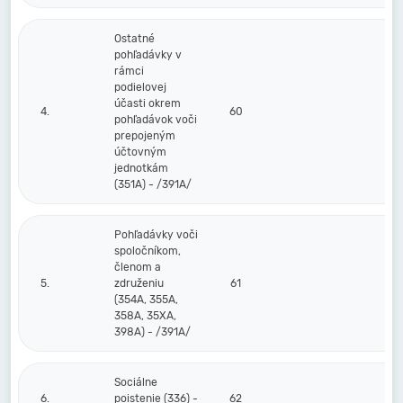
Ostatné
pohľadávky v
rámci
podielovej
účasti okrem
4.
60
pohľadávok voči
prepojeným
účtovným
jednotkám
(351A) - /391A/
Pohľadávky voči
spoločníkom,
členom a
5.
združeniu
61
(354A, 355A,
358A, 35XA,
398A) - /391A/
Sociálne
6.
poistenie (336) -
62