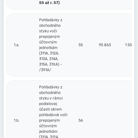
55 až r. 57)
Pohľadávky z
obchodného
styku voči
prepojeným
účtovným
1.a.
55
95 863
1 500
jednotkám
(311A, 312A,
313A, 314A,
315A, 31XA) -
/391A/
Pohľadávky z
obchodného
styku v rámci
podielovej
účasti okrem
pohľadávok voči
1.b.
prepojeným
56
účtovným
jednotkám
(311A, 312A,