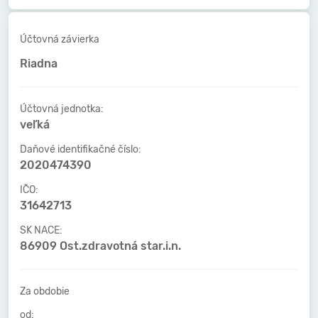
Účtovná závierka
Riadna
Účtovná jednotka:
veľká
Daňové identifikačné číslo:
2020474390
IČO:
31642713
SK NACE:
86909 Ost.zdravotná star.i.n.
Za obdobie
od: