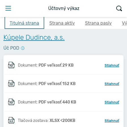
Účtovný výkaz
Titulná strana
Strana aktív
Strana pasív
Vý
Kúpele Dudince, a.s.
Úč POD
Dokument:
PDF veľkosť 29 KB
Stiahnuť
Dokument:
PDF veľkosť 152 KB
Stiahnuť
Dokument:
PDF veľkosť 440 KB
Stiahnuť
Tlačová zostava:
XLSX <200KB
Stiahnuť