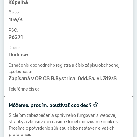
Kúpeľná
Číslo:
106/3
PSČ:
96271
Obec:
Dudince
Označenie obchodného registra a číslo zápisu obchodnej
spoločnosti:
Zapísaná v OR OS B.Bystrica, Odd.Sa, vl. 319/S
Telefónne číslo:
-
🍪
Môžeme, prosím, používať cookies?
Faxové číslo:
-
S cieľom zabezpečenia správneho fungovania webovej
stránky a zlepšovania našich služieb používame cookies.
E-mailová adresa:
Prosíme o potvrdenie súhlasu alebo nastavenie Vašich
-
preferencií.