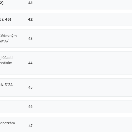
52)
41
 r. 45)
42
m účtovným
43
/391A/
j účasti
dnotkám
44
A, 313A,
45
46
jednotkám
47