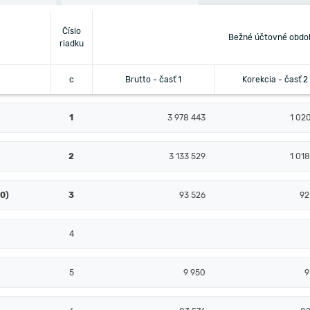
Číslo
Bežné účtovné obdo
riadku
c
Brutto - časť 1
Korekcia - časť 2
1
3 978 443
1 02
2
3 133 529
1 01
10)
3
93 526
92
4
5
9 950
9