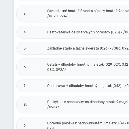
Samostatné hnuteľné veci a súbory hnuteľných vec
3.
/082, 092A/
4.
Pestovateľské celky trvalých porastov (025) - /0
5.
Základné stádo a ťažné zvieratá (026) - /086, 09
Ostatný dlhodobý hmotný majetok (029, 02X, 032)
6.
08X, 092A/
7.
Obstarávaný dlhodobý hmotný majetok (042) - /
Poskytnuté preddavky na dlhodobý hmotný majeto
8.
/095A/
Opravná položka k nadobudnutému majetku (+/- 0
9.
098