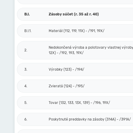
B.I.
Zásoby súčet (r. 35 až r. 40)
B.I.1.
Materiál (112, 119, 11X) - /191, 19X/
Nedokončená výroba a polotovary vlastnej výroby 
2.
12X) - /192, 193, 19X/
3.
Výrobky (123) - /194/
4.
Zvieratá (124) - /195/
5.
Tovar (132, 133, 13X, 139) - /196, 19X/
6.
Poskytnuté preddavky na zásoby (314A) - /391A/