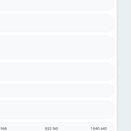
 968
822 160
1 840 640