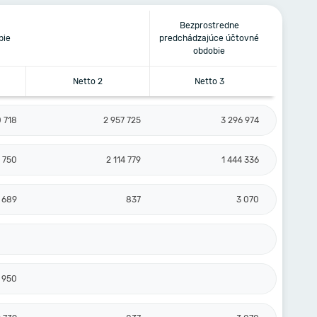
Bezprostredne
bie
predchádzajúce účtovné
obdobie
Netto 2
Netto 3
0 718
2 957 725
3 296 974
8 750
2 114 779
1 444 336
 689
837
3 070
 950