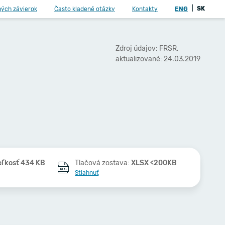
|
SK
ných závierok
Často kladené otázky
Kontakty
ENG
Zdroj údajov: FRSR,
aktualizované: 24.03.2019
eľkosť 434 KB
Tlačová zostava:
XLSX <200KB
Stiahnuť