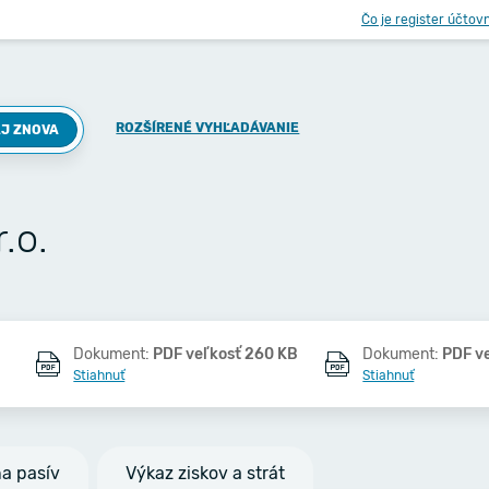
Čo je register účtov
ROZŠÍRENÉ VYHĽADÁVANIE
J ZNOVA
.o.
Dokument:
PDF veľkosť 260 KB
Dokument:
PDF v
Stiahnuť
Stiahnuť
na pasív
Výkaz ziskov a strát