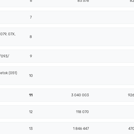
6
83 576
82
7
079, 07X,
8
 /093/
9
etok (051)
10
11
3 040 003
926
12
118 070
13
1 846 447
470