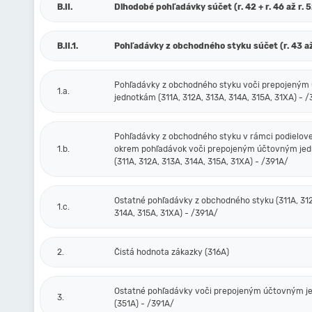
B.II.
Dlhodobé pohľadávky súčet (r. 42 + r. 46 až r. 
B.II.1.
Pohľadávky z obchodného styku súčet (r. 43 až
Pohľadávky z obchodného styku voči prepojený
1.a.
jednotkám (311A, 312A, 313A, 314A, 315A, 31XA) - 
Pohľadávky z obchodného styku v rámci podielove
1.b.
okrem pohľadávok voči prepojeným účtovným je
(311A, 312A, 313A, 314A, 315A, 31XA) - /391A/
Ostatné pohľadávky z obchodného styku (311A, 312
1.c.
314A, 315A, 31XA) - /391A/
2.
Čistá hodnota zákazky (316A)
Ostatné pohľadávky voči prepojeným účtovným 
3.
(351A) - /391A/