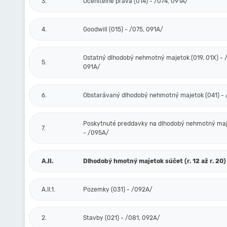
3.
Oceniteľné práva (014) - /074, 091A/
4.
Goodwill (015) - /075, 091A/
Ostatný dlhodobý nehmotný majetok (019, 01X) - /
5.
091A/
6.
Obstarávaný dlhodobý nehmotný majetok (041) -
Poskytnuté preddavky na dlhodobý nehmotný maj
7.
- /095A/
A.II.
Dlhodobý hmotný majetok súčet (r. 12 až r. 20)
A.II.1.
Pozemky (031) - /092A/
2.
Stavby (021) - /081, 092A/