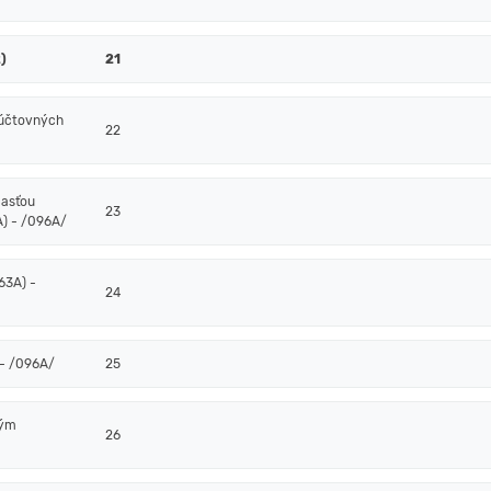
)
21
 účtovných
22
časťou
23
) - /096A/
63A) -
24
- /096A/
25
ným
26