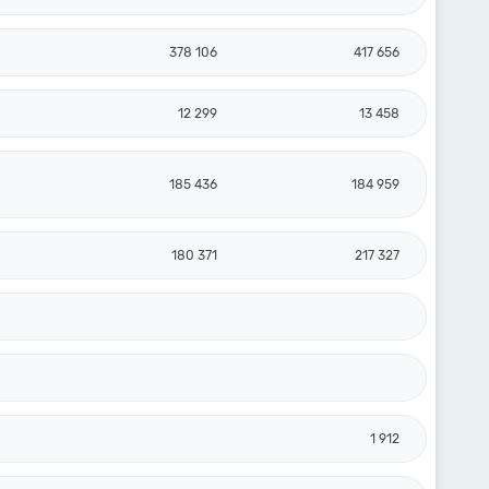
378 106
417 656
12 299
13 458
185 436
184 959
180 371
217 327
1 912