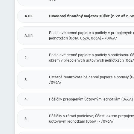
A.III.
Dlhodobý finančný majetok súčet (r. 22 až r. 32
Podielové cenné papiere a podiely v prepojených
A.III.1.
jednotkách (061A, 062A, 063A) - /096A/
Podielové cenné papiere a podiely s podielovou ú
2.
okrem v prepojených účtovných jednotkách (062A
Ostatné realizovateľné cenné papiere a podiely (0
3.
/096A/
4.
Pôžičky prepojeným účtovným jednotkám (066A) 
Pôžičky v rámci podielovej účasti okrem prepoje
5.
účtovným jednotkám (066A) - /096A/