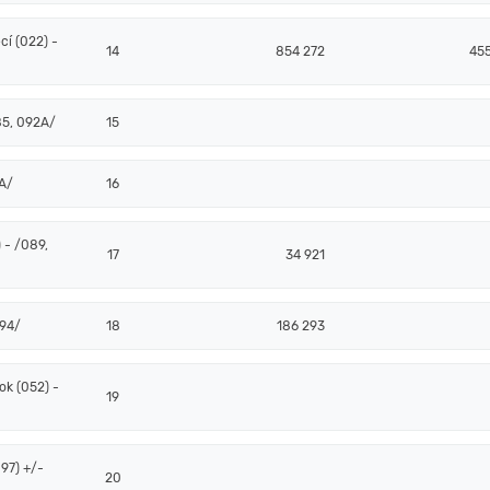
í (022) -
14
854 272
455
85, 092A/
15
2A/
16
 - /089,
17
34 921
094/
18
186 293
k (052) -
19
97) +/-
20