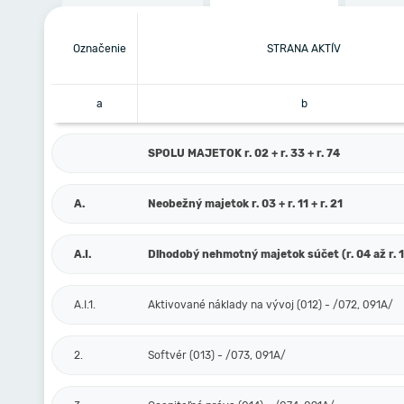
Označenie
STRANA AKTÍV
a
b
SPOLU MAJETOK r. 02 + r. 33 + r. 74
A.
Neobežný majetok r. 03 + r. 11 + r. 21
A.I.
Dlhodobý nehmotný majetok súčet (r. 04 až r. 
A.I.1.
Aktivované náklady na vývoj (012) - /072, 091A/
2.
Softvér (013) - /073, 091A/