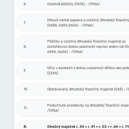
6.
Ostatné pôžičky (067A) - /096A/
Dlhové cenné papiere a ostatný dlhodobý finančn
7.
(065A, 069A,06XA) - /096A/
Pôžičky a ostatný dlhodobý finančný majetok so
8.
zostatkovou dobou splatnosti najviac jeden rok (0
069A, 06XA) - /096A/
Účty v bankách s dobou viazanosti dlhšou ako jed
9.
(22XA)
10.
Obstarávaný dlhodobý finančný majetok (043) - 
Poskytnuté preddavky na dlhodobý finančný majet
11.
/095A/
B.
Obežný majetok r. 34 + r. 41 + r. 53 + r. 66 + r. 71