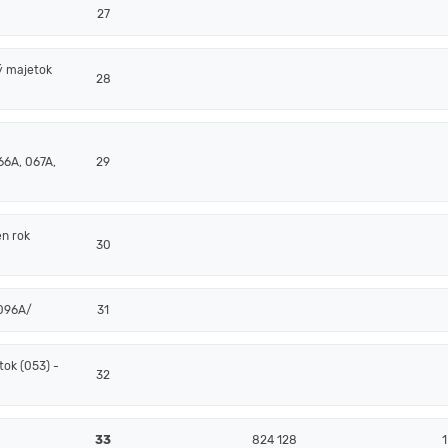
27
ý majetok
28
66A, 067A,
29
en rok
30
/096A/
31
ok (053) -
32
33
824 128
1