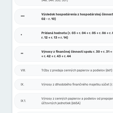
548, 549, 555, 557)
Výsledok hospodárenia z hospodárskej činnosti 
***
02 - r. 10)
Pridaná hodnota (r. 03 + r. 04 + r. 05 + r. 06 + r. 0
*
r. 12 + r. 13 + r. 14)
Výnosy z finančnej činnosti spolu r. 30 + r. 31 + r
**
+ r. 42 + r. 43 + r. 44
VIII.
Tržby z predaja cenných papierov a podielov (661)
IX.
Výnosy z dlhodobého finančného majetku súčet (r. 
Výnosy z cenných papierov a podielov od prepoje
IX.1.
účtovných jednotiek (665A)