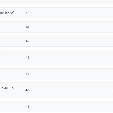
iek (662A)
40
41
42
z
43
44
r. 48 + r.
45
46