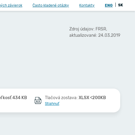
|
SK
ných závierok
Často kladené otázky
Kontakty
ENG
Zdroj údajov: FRSR,
aktualizované: 24.03.2019
eľkosť 434 KB
Tlačová zostava:
XLSX <200KB
Stiahnuť