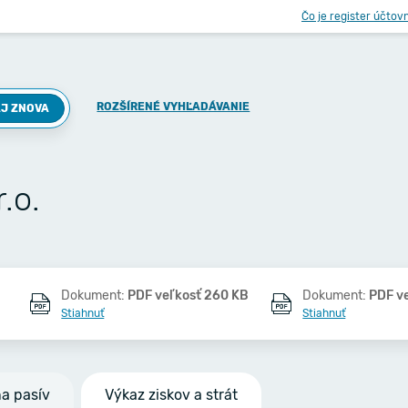
Čo je register účtov
ROZŠÍRENÉ VYHĽADÁVANIE
J ZNOVA
.o.
Dokument:
PDF veľkosť 260 KB
Dokument:
PDF v
Stiahnuť
Stiahnuť
na pasív
Výkaz ziskov a strát