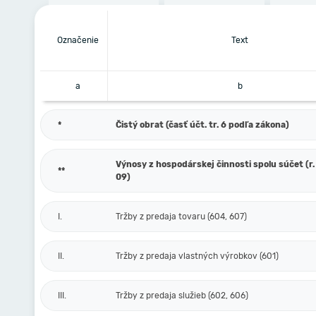
Označenie
Text
a
b
*
Čistý obrat (časť účt. tr. 6 podľa zákona)
Výnosy z hospodárskej činnosti spolu súčet (r. 
**
09)
I.
Tržby z predaja tovaru (604, 607)
II.
Tržby z predaja vlastných výrobkov (601)
III.
Tržby z predaja služieb (602, 606)