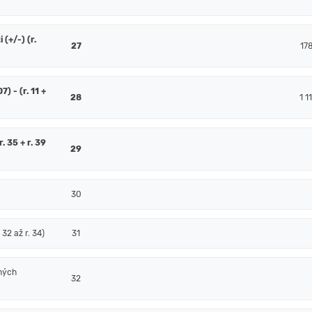
(+/-) (r.
27
17
7) - (r. 11 +
28
1 1
. 35 + r. 39
29
30
32 až r. 34)
31
ných
32