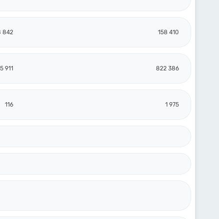
8 842
158 410
15 911
822 386
116
1 975