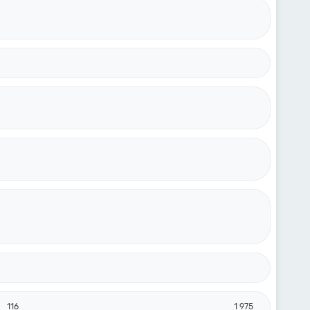
116
1 975