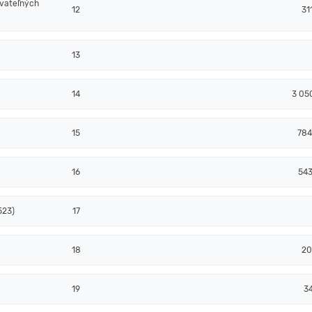
ovateľných
12
31
13
14
3 05
15
784
16
54
523)
17
18
20
19
3