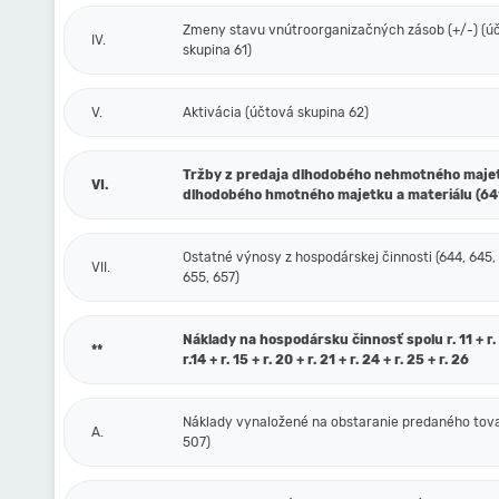
Zmeny stavu vnútroorganizačných zásob (+/-) (ú
IV.
skupina 61)
V.
Aktivácia (účtová skupina 62)
Tržby z predaja dlhodobého nehmotného maje
VI.
dlhodobého hmotného majetku a materiálu (64
Ostatné výnosy z hospodárskej činnosti (644, 645,
VII.
655, 657)
Náklady na hospodársku činnosť spolu r. 11 + r. 1
**
r.14 + r. 15 + r. 20 + r. 21 + r. 24 + r. 25 + r. 26
Náklady vynaložené na obstaranie predaného tova
A.
507)