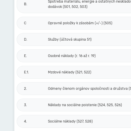
Spotreba materiálu, energie a ostatných nesklad
B.
dodávok (501, 502, 503)
C
Opravné položky k zásobám (+/-) (505)
D.
Služby (účtová skupina 51)
E.
Osobné náklady (r. 16 až r. 19)
E.1.
Mzdové náklady (521, 522)
2.
Odmeny členom orgánov spoločnosti a družstva (
3.
Náklady na sociálne poistenie (524, 525, 526)
4.
Sociálne náklady (527, 528)