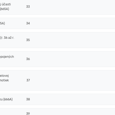
j účasti
33
(665A)
65A)
34
. 36 až r.
35
epojených
36
elovej
notiek
37
ku (666A)
38
39