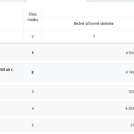
Číslo
riadku
Bežné účtovné obdobie
c
1
1
4 50
03 až r.
2
4 74
3
12
4
4 35
5
2