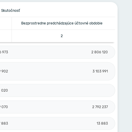
Skutočnosť
Bezprostredne predchádzajúce účtovné obdobie
2
6 973
2 806 120
9 902
3 103 991
0 020
9 070
2 792 237
7 883
13 883