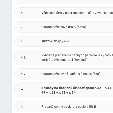
XI.1.
Výnosové úroky od prepojených účtovných jednot
2.
Ostatné výnosové úroky (662A)
XII.
Kurzové zisky (663)
Výnosy z precenenia cenných papierov a výnosy 
XIII.
derivátových operácií (664, 667)
XIV.
Ostatné výnosy z finančnej činnosti (668)
Náklady na finančnú činnosť spolu r. 46 + r. 47 + 
**.
49 + r. 52 + r. 53 + r. 54
K.
Predané cenné papiere a podiely (561)