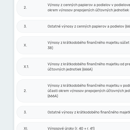
Výnosy z cenných papierov a podielov v podielove
2.
okrem výnosov prepojených účtovných jednotiek 
3.
Ostatné výnosy z cenných papierov a podielov (6
Výnosy z krátkodobého finančného majetku súčet (r
X.
38)
Výnosy z krátkodobého finančného majetku od pr
X.1.
účtovných jednotiek (666A)
Výnosy z krátkodobého finančného majetku v podi
2.
účasti okrem výnosov prepojených účtovných jed
(666A)
3.
Ostatné výnosy z krátkodobého finančného majet
XI.
Výnosové úroky (r. 40 + r. 41)