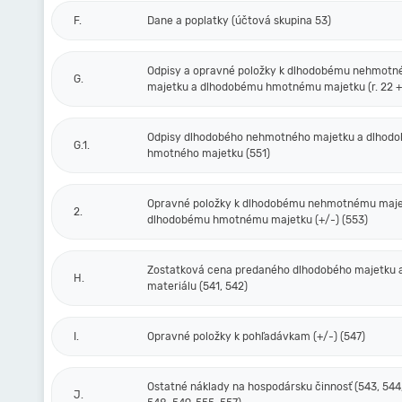
F.
Dane a poplatky (účtová skupina 53)
Odpisy a opravné položky k dlhodobému nehmot
G.
majetku a dlhodobému hmotnému majetku (r. 22 + 
Odpisy dlhodobého nehmotného majetku a dlhod
G.1.
hmotného majetku (551)
Opravné položky k dlhodobému nehmotnému maje
2.
dlhodobému hmotnému majetku (+/-) (553)
Zostatková cena predaného dlhodobého majetku 
H.
materiálu (541, 542)
I.
Opravné položky k pohľadávkam (+/-) (547)
Ostatné náklady na hospodársku činnosť (543, 544,
J.