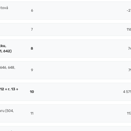
čtová
6
-2
7
11
tku,
8
7
1, 642)
 646, 648,
9
7
2 + r. 13 +
10
4 57
ru (504,
11
11