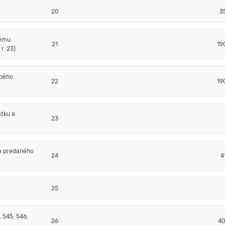
20
3
nému
21
19
r. 23)
obého
22
19
tku a
23
a predaného
24
4
25
 545, 546,
26
40