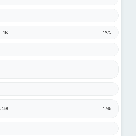
116
1 975
3 458
1 745