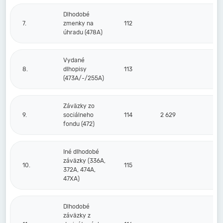
Dlhodobé
7.
zmenky na
112
úhradu (478A)
Vydané
8.
dlhopisy
113
(473A/-/255A)
Záväzky zo
9.
sociálneho
114
2 629
8
fondu (472)
Iné dlhodobé
záväzky (336A,
10.
115
372A, 474A,
47XA)
Dlhodobé
záväzky z