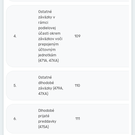
Ostatné
záväzky v
rámci
podielovej
účasti okrem
4.
109
záväzkov voči
prepojeným
účtovným
jednotkám
(471A, 47XA)
Ostatné
dlhodobé
5.
110
záväzky (479A,
47XA)
Dlhodobé
prijaté
6.
111
preddavky
(475A)