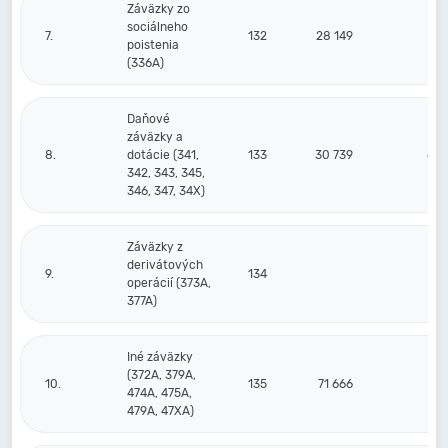
Záväzky zo
sociálneho
7.
132
28 149
14
poistenia
(336A)
Daňové
záväzky a
8.
dotácie (341,
133
30 739
66 
342, 343, 345,
346, 347, 34X)
Záväzky z
derivátových
9.
134
operácií (373A,
377A)
Iné záväzky
(372A, 379A,
10.
135
71 666
30
474A, 475A,
479A, 47XA)