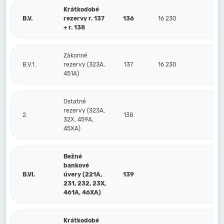
Krátkodobé
B.V.
rezervy r. 137
136
16 230
16
+ r. 138
Zákonné
B.V.1.
rezervy (323A,
137
16 230
16
451A)
Ostatné
rezervy (323A,
2.
138
32X, 459A,
45XA)
Bežné
bankové
B.VI.
úvery (221A,
139
231, 232, 23X,
461A, 46XA)
Krátkodobé