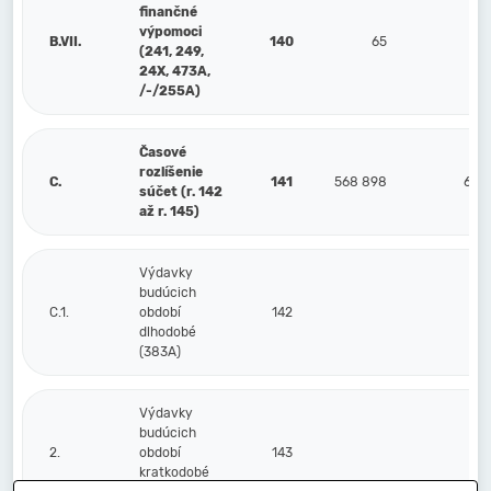
finančné
výpomoci
B.VII.
140
65
(241, 249,
24X, 473A,
/-/255A)
Časové
rozlíšenie
C.
141
568 898
633
súčet (r. 142
až r. 145)
Výdavky
budúcich
C.1.
období
142
dlhodobé
(383A)
Výdavky
budúcich
2.
období
143
kratkodobé