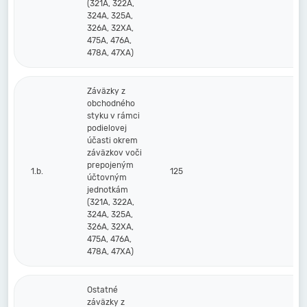
(321A, 322A,
324A, 325A,
326A, 32XA,
475A, 476A,
478A, 47XA)
Záväzky z
obchodného
styku v rámci
podielovej
účasti okrem
záväzkov voči
prepojeným
1.b.
125
účtovným
jednotkám
(321A, 322A,
324A, 325A,
326A, 32XA,
475A, 476A,
478A, 47XA)
Ostatné
záväzky z