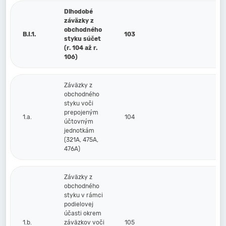
Dlhodobé
záväzky z
obchodného
B.I.1.
103
styku súčet
(r. 104 až r.
106)
Záväzky z
obchodného
styku voči
prepojeným
1.a.
104
účtovným
jednotkám
(321A, 475A,
476A)
Záväzky z
obchodného
styku v rámci
podielovej
účasti okrem
1.b.
záväzkov voči
105