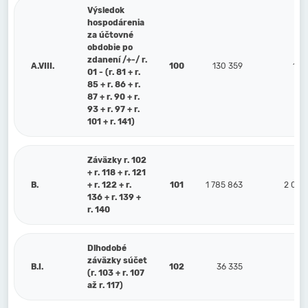
Výsledok
hospodárenia
za účtovné
obdobie po
zdanení /+-/ r.
A.VIII.
100
130 359
115
01 - (r. 81 + r.
85 + r. 86 + r.
87 + r. 90 + r.
93 + r. 97 + r.
101 + r. 141)
Záväzky r. 102
+ r. 118 + r. 121
B.
+ r. 122 + r.
101
1 785 863
2 075
136 + r. 139 +
r. 140
Dlhodobé
záväzky súčet
B.I.
102
36 335
39
(r. 103 + r. 107
až r. 117)