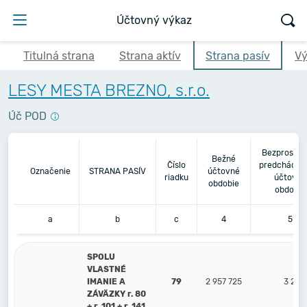
Účtovný výkaz
Titulná strana
Strana aktív
Strana pasív
Vý
LESY MESTA BREZNO, s.r.o.
Úč POD
Bezprostre
Bežné
Číslo
predchádza
Označenie
STRANA PASÍV
účtovné
riadku
účtovné
obdobie
obdobie
a
b
c
4
5
SPOLU
VLASTNÉ
IMANIE A
79
2 957 725
3 296
ZÁVÄZKY r. 80
+ r. 101 + r. 141