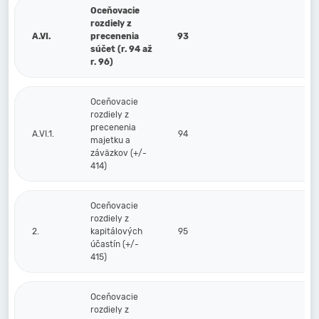
Oceňovacie
rozdiely z
A.VI.
precenenia
93
súčet (r. 94 až
r. 96)
Oceňovacie
rozdiely z
precenenia
A.VI.1.
94
majetku a
záväzkov (+/-
414)
Oceňovacie
rozdiely z
2.
kapitálových
95
účastín (+/-
415)
Oceňovacie
rozdiely z