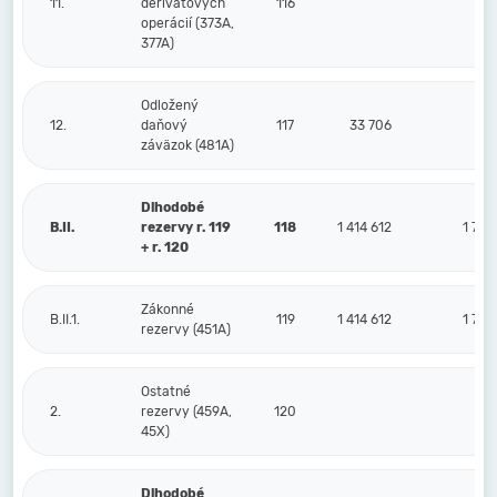
11.
derivátových
116
operácií (373A,
377A)
Odložený
12.
daňový
117
33 706
30 
záväzok (481A)
Dlhodobé
B.II.
rezervy r. 119
118
1 414 612
1 774
+ r. 120
Zákonné
B.II.1.
119
1 414 612
1 774
rezervy (451A)
Ostatné
2.
rezervy (459A,
120
45X)
Dlhodobé