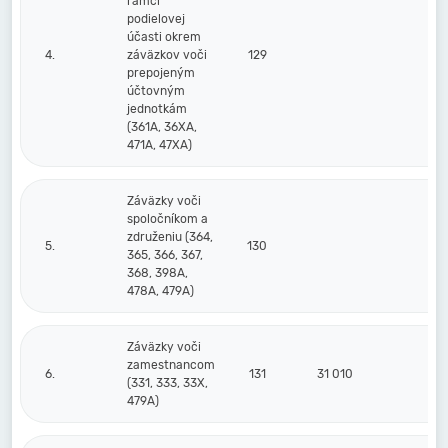
rámci
podielovej
účasti okrem
4.
záväzkov voči
129
prepojeným
účtovným
jednotkám
(361A, 36XA,
471A, 47XA)
Záväzky voči
spoločníkom a
združeniu (364,
5.
130
365, 366, 367,
368, 398A,
478A, 479A)
Záväzky voči
zamestnancom
6.
131
31 010
22
(331, 333, 33X,
479A)