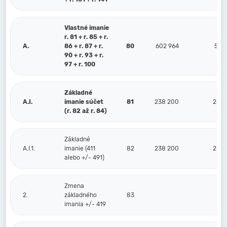
Vlastné imanie
r. 81 + r. 85 + r.
A.
86 + r. 87 + r.
80
602 964
588
90 + r. 93 + r.
97 + r. 100
Základné
A.I.
imanie súčet
81
238 200
238 
(r. 82 až r. 84)
Základné
A.I.1.
imanie (411
82
238 200
238 
alebo +/- 491)
Zmena
2.
základného
83
imania +/- 419