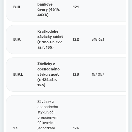
bankové
B.III
121
úvery (461A,
46XA)
Krátkodobé
záväzky súčet
B.IV.
122
318 621
245
(r. 123 + r. 127
až r. 135)
Záväzky z
obchodného
B.IV.1.
styku súčet
123
157 057
110
(r. 124 až r.
126)
Záväzky z
obchodného
styku voči
prepojeným
účtovným
1.a.
jednotkám
124