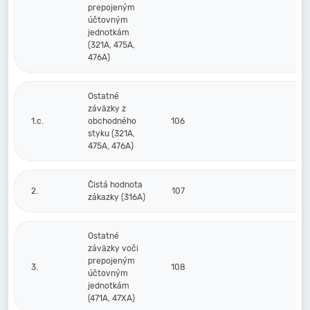
prepojeným
účtovným
jednotkám
(321A, 475A,
476A)
Ostatné
záväzky z
1.c.
obchodného
106
styku (321A,
475A, 476A)
Čistá hodnota
2.
107
zákazky (316A)
Ostatné
záväzky voči
prepojeným
3.
108
účtovným
jednotkám
(471A, 47XA)