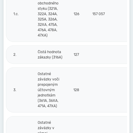
obchodného
styku (321A,
1.c.
322A, 324A,
126
157 057
110
325A, 326A,
32XA, 475A,
476A, 478A,
47XA)
Čistá hodnota
2.
127
zákazky (316A)
Ostatné
záväzky voči
prepojeným
3.
účtovným
128
jednotkám
(361A, 36XA,
471A, 47XA)
Ostatné
záväzky v