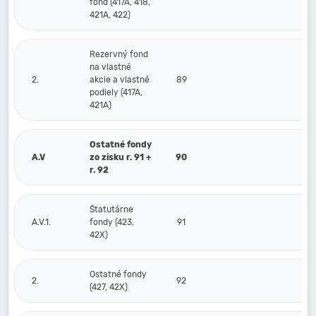
fond (417A, 418,
421A, 422)
Rezervný fond
na vlastné
2.
akcie a vlastné
89
podiely (417A,
421A)
Ostatné fondy
A.V
zo zisku r. 91 +
90
r. 92
Štatutárne
A.V.1.
fondy (423,
91
42X)
Ostatné fondy
2.
92
(427, 42X)