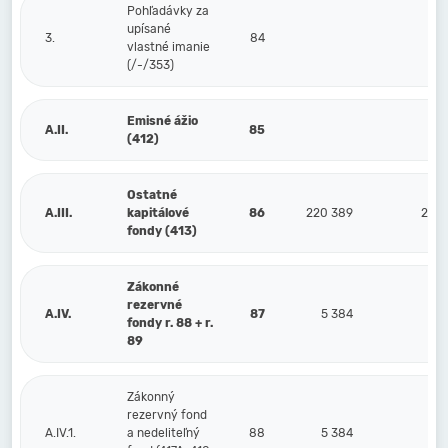
Pohľadávky za
upísané
3.
84
vlastné imanie
(/-/353)
Emisné ážio
A.II.
85
(412)
Ostatné
A.III.
kapitálové
86
220 389
220 
fondy (413)
Zákonné
rezervné
A.IV.
87
5 384
5
fondy r. 88 + r.
89
Zákonný
rezervný fond
A.IV.1.
a nedeliteľný
88
5 384
5