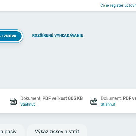
Čo je register účtov
ROZŠÍRENÉ VYHĽADÁVANIE
J ZNOVA
Dokument:
PDF veľkosť 803 KB
Dokument:
PDF v
Stiahnuť
Stiahnuť
na pasív
Výkaz ziskov a strát