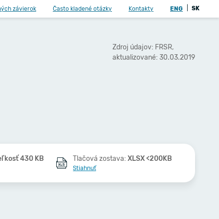
|
SK
ných závierok
Často kladené otázky
Kontakty
ENG
Zdroj údajov: FRSR,
aktualizované: 30.03.2019
eľkosť 430 KB
Tlačová zostava:
XLSX <200KB
Stiahnuť