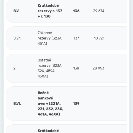
Krátkodobé
B.V.
rezervy r. 137
136
39 674
43 
+ r. 138
Zákonné
B.V.1.
rezervy (323A,
137
10 721
7
451A)
Ostatné
rezervy (323A,
2.
138
28 953
35 
32X, 459A,
45XA)
Bežné
bankové
B.VI.
úvery (221A,
139
231, 232, 23X,
461A, 46XA)
Krátkodobé