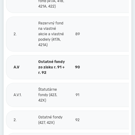
fond (417A, 418,
421A, 422)
Rezervný fond
na vlastné
2.
akcie a vlastné
89
podiely (417A,
421A)
Ostatné fondy
A.V
zo zisku r. 91 +
90
r. 92
Štatutárne
A.V.1.
fondy (423,
91
42X)
Ostatné fondy
2.
92
(427, 42X)