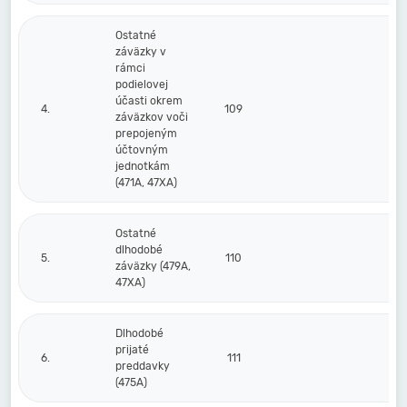
Ostatné
záväzky v
rámci
podielovej
účasti okrem
4.
109
záväzkov voči
prepojeným
účtovným
jednotkám
(471A, 47XA)
Ostatné
dlhodobé
5.
110
záväzky (479A,
47XA)
Dlhodobé
prijaté
6.
111
preddavky
(475A)