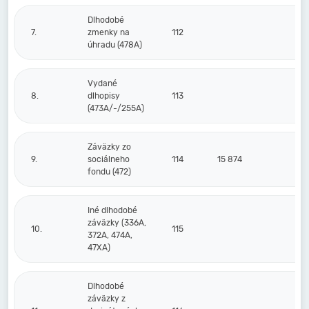
Dlhodobé
7.
zmenky na
112
úhradu (478A)
Vydané
8.
dlhopisy
113
(473A/-/255A)
Záväzky zo
9.
sociálneho
114
15 874
12 
fondu (472)
Iné dlhodobé
záväzky (336A,
10.
115
372A, 474A,
47XA)
Dlhodobé
záväzky z