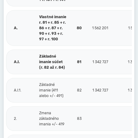
Vlastné imanie
r. 81 + r. 85 + r.
A.
86 + r. 87 + r.
80
1 562 201
1 572
90 + r. 93 + r.
97 + r. 100
Základné
A.I.
imanie súčet
81
1 342 727
1 342
(r. 82 až r. 84)
Základné
A.I.1.
imanie (411
82
1 342 727
1 342
alebo +/- 491)
Zmena
2.
základného
83
imania +/- 419