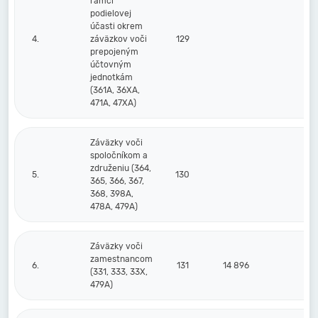
rámci
podielovej
účasti okrem
4.
záväzkov voči
129
prepojeným
účtovným
jednotkám
(361A, 36XA,
471A, 47XA)
Záväzky voči
spoločníkom a
združeniu (364,
5.
130
365, 366, 367,
368, 398A,
478A, 479A)
Záväzky voči
zamestnancom
6.
131
14 896
17
(331, 333, 33X,
479A)