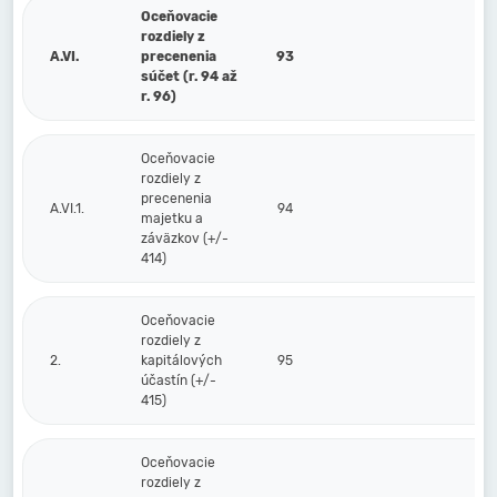
Oceňovacie
rozdiely z
A.VI.
precenenia
93
súčet (r. 94 až
r. 96)
Oceňovacie
rozdiely z
precenenia
A.VI.1.
94
majetku a
záväzkov (+/-
414)
Oceňovacie
rozdiely z
2.
kapitálových
95
účastín (+/-
415)
Oceňovacie
rozdiely z