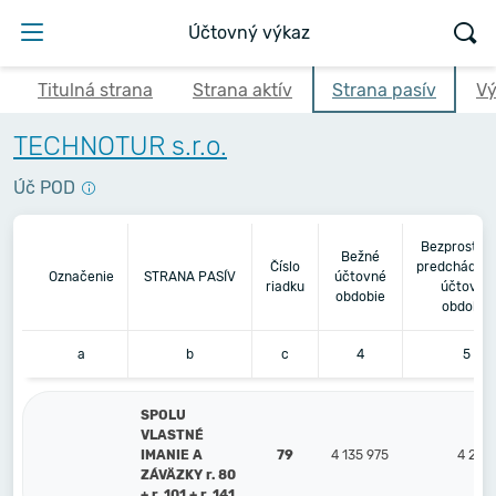
Účtovný výkaz
Titulná strana
Strana aktív
Strana pasív
Vý
TECHNOTUR s.r.o.
Úč POD
Bezprostre
Bežné
Číslo
predchádzaj
Označenie
STRANA PASÍV
účtovné
riadku
účtovné
obdobie
obdobie
a
b
c
4
5
SPOLU
VLASTNÉ
IMANIE A
79
4 135 975
4 256
ZÁVÄZKY r. 80
+ r. 101 + r. 141