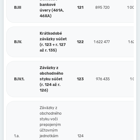
bankové
B.III
121
895 720
1 000 
úvery (461A,
46XA)
Krátkodobé
záväzky súčet
B.IV.
122
1 622 477
1 628 
(r. 123 + r. 127
až r. 135)
Záväzky z
obchodného
B.IV.1.
styku súčet
123
976 435
1 015
(r. 124 až r.
126)
Záväzky z
obchodného
styku voči
prepojeným
účtovným
1.a.
jednotkám
124