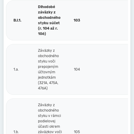
Dlhodobé
záväzky z
obchodného
B.I.1.
103
styku súčet
(r. 104 až r.
106)
Záväzky z
obchodného
styku voči
prepojeným
1.a.
104
účtovným
jednotkám
(321A, 475A,
476A)
Záväzky z
obchodného
styku v rámci
podielovej
účasti okrem
1.b.
záväzkov voči
105