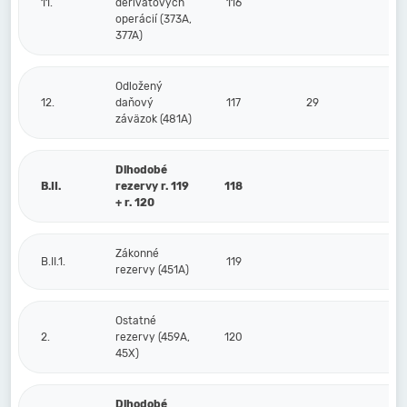
11.
derivátových
116
operácií (373A,
377A)
Odložený
12.
daňový
117
29
záväzok (481A)
Dlhodobé
B.II.
rezervy r. 119
118
+ r. 120
Zákonné
B.II.1.
119
rezervy (451A)
Ostatné
2.
rezervy (459A,
120
45X)
Dlhodobé