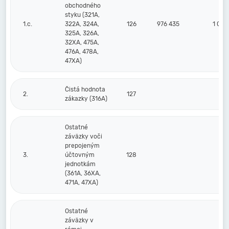
obchodného
styku (321A,
1.c.
322A, 324A,
126
976 435
1 015
325A, 326A,
32XA, 475A,
476A, 478A,
47XA)
Čistá hodnota
2.
127
zákazky (316A)
Ostatné
záväzky voči
prepojeným
3.
účtovným
128
jednotkám
(361A, 36XA,
471A, 47XA)
Ostatné
záväzky v