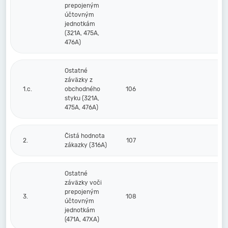
prepojeným
účtovným
jednotkám
(321A, 475A,
476A)
Ostatné
záväzky z
1.c.
obchodného
106
styku (321A,
475A, 476A)
Čistá hodnota
2.
107
zákazky (316A)
Ostatné
záväzky voči
prepojeným
3.
108
účtovným
jednotkám
(471A, 47XA)