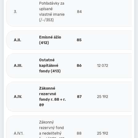
Pohľadávky za
upísané
3.
84
vlastné imanie
(/-/353)
Emisné ážio
A.II.
85
(412)
Ostatné
A.III.
kapitálové
86
12 072
12 
fondy (413)
Zákonné
rezervné
A.IV.
87
25 192
23 
fondy r. 88 + r.
89
Zákonný
rezervný fond
A.IV.1.
a nedeliteľný
88
25 192
23 