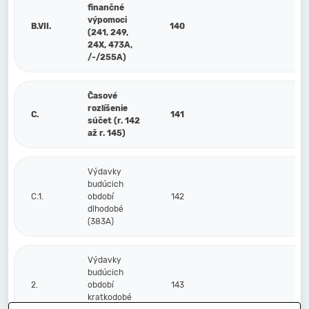
finančné
výpomoci
B.VII.
140
(241, 249,
24X, 473A,
/-/255A)
Časové
rozlíšenie
C.
141
súčet (r. 142
až r. 145)
Výdavky
budúcich
C.1.
období
142
dlhodobé
(383A)
Výdavky
budúcich
2.
období
143
kratkodobé