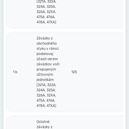
(321A, 322A,
324A, 325A,
326A, 32XA,
475A, 476A,
478A, 47XA)
Záväzky z
obchodného
styku v rámci
podielovej
účasti okrem
záväzkov voči
prepojeným
1.b.
125
účtovným
jednotkám
(321A, 322A,
324A, 325A,
326A, 32XA,
475A, 476A,
478A, 47XA)
Ostatné
záväzky z