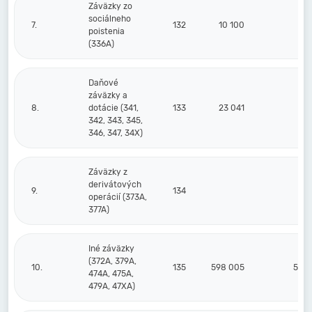
Záväzky zo
sociálneho
7.
132
10 100
11
poistenia
(336A)
Daňové
záväzky a
8.
dotácie (341,
133
23 041
39
342, 343, 345,
346, 347, 34X)
Záväzky z
derivátových
9.
134
operácií (373A,
377A)
Iné záväzky
(372A, 379A,
10.
135
598 005
545 
474A, 475A,
479A, 47XA)