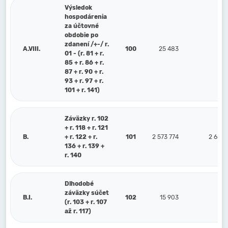
Výsledok
hospodárenia
za účtovné
obdobie po
zdanení /+-/ r.
A.VIII.
100
25 483
41
01 - (r. 81 + r.
85 + r. 86 + r.
87 + r. 90 + r.
93 + r. 97 + r.
101 + r. 141)
Záväzky r. 102
+ r. 118 + r. 121
B.
+ r. 122 + r.
101
2 573 774
2 684 
136 + r. 139 +
r. 140
Dlhodobé
záväzky súčet
B.I.
102
15 903
12
(r. 103 + r. 107
až r. 117)