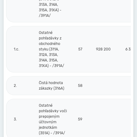
313A, 314A,
315A, 31XA) -
/391A/
Ostatné
pohľadávky z
obchodného
1.c.
styku (311A,
57
928 200
6 322
312A, 313A,
314A, 315A,
31XA) - /391A/
Čistá hodnota
2.
58
zákazky (316A)
Ostatné
pohľadávky voči
prepojeným
3.
59
účtovným
jednotkám
(351A) - /391A/