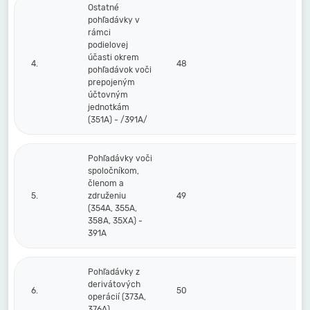
Ostatné
pohľadávky v
rámci
podielovej
účasti okrem
4.
48
pohľadávok voči
prepojeným
účtovným
jednotkám
(351A) - /391A/
Pohľadávky voči
spoločníkom,
členom a
5.
združeniu
49
(354A, 355A,
358A, 35XA) -
391A
Pohľadávky z
derivátových
6.
50
operácií (373A,
376A)