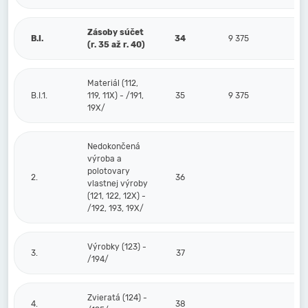
Zásoby súčet
B.I.
34
9 375
(r. 35 až r. 40)
Materiál (112,
B.I.1.
119, 11X) - /191,
35
9 375
19X/
Nedokončená
výroba a
polotovary
2.
36
vlastnej výroby
(121, 122, 12X) -
/192, 193, 19X/
Výrobky (123) -
3.
37
/194/
Zvieratá (124) -
4.
38