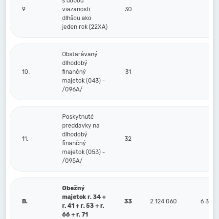
s dobou
9.
viazanosti
30
dlhšou ako
jeden rok (22XA)
Obstarávaný
dlhodobý
10.
finančný
31
majetok (043) -
/096A/
Poskytnuté
preddavky na
dlhodobý
11.
32
finančný
majetok (053) -
/095A/
Obežný
majetok r. 34 +
B.
33
2 124 060
6 322
r. 41 + r. 53 + r.
66 + r. 71