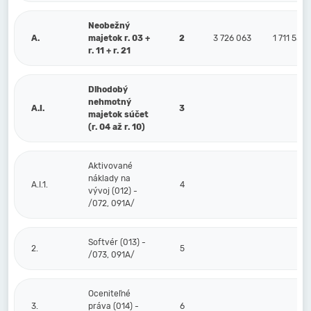
Neobežný
A.
majetok r. 03 +
2
3 726 063
1 711 533
r. 11 + r. 21
Dlhodobý
nehmotný
A.I.
3
majetok súčet
(r. 04 až r. 10)
Aktivované
náklady na
A.I.1.
4
vývoj (012) -
/072, 091A/
Softvér (013) -
2.
5
/073, 091A/
Oceniteľné
3.
práva (014) -
6