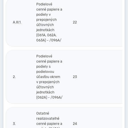
Podielové
cenné papiere a
podiely v
prepojených
A.III.1.
22
účtovných
jednotkách
(061A, 062A,
063A) - /096A/
Podielové
cenné papiere a
podiely s
podielovou
2.
účasťou okrem
23
v prepojených
účtovných
jednotkách
(062A) - /096A/
Ostatné
realizovateľné
3.
cenné papiere a
24