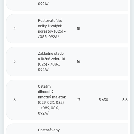
092A/
Pestovateľské
celky trvalých
4.
15
porastov (025) -
/085, 092A/
Základné stádo
a ťažné zvieratá
5.
16
(026) - /086,
092A/
Ostatný
dlhodobý
hmotný majetok
6.
17
5 630
5 630
(029, 02X, 032)
- /089, 08X,
092A/
Obstarávaný