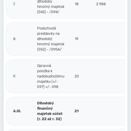
dlhodobý
7.
18
2 988
hmotný majetok
(042) - /094/
Poskytnuté
preddavky na
8.
dlhodobý
19
hmotný majetok
(052) - /095A/
Opravná
položka k
9.
nadobudnutému
20
majetku (+/-
097) +/- 098
Dlhodobý
finančný
A.III.
21
majetok súčet
(r. 22 až r. 32)