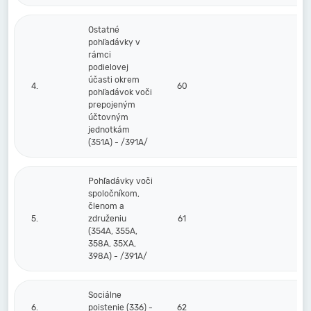
Ostatné
pohľadávky v
rámci
podielovej
účasti okrem
4.
60
pohľadávok voči
prepojeným
účtovným
jednotkám
(351A) - /391A/
Pohľadávky voči
spoločníkom,
členom a
5.
združeniu
61
(354A, 355A,
358A, 35XA,
398A) - /391A/
Sociálne
6.
poistenie (336) -
62