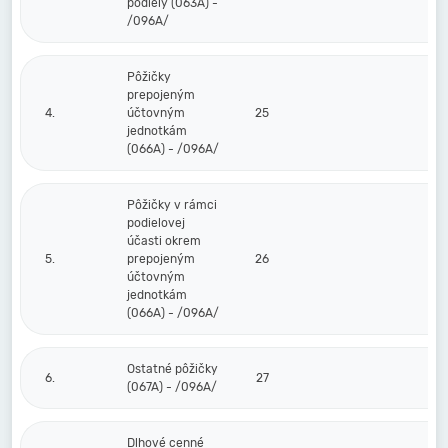
podiely (063A) -
/096A/
Pôžičky
prepojeným
4.
účtovným
25
jednotkám
(066A) - /096A/
Pôžičky v rámci
podielovej
účasti okrem
5.
prepojeným
26
účtovným
jednotkám
(066A) - /096A/
Ostatné pôžičky
6.
27
(067A) - /096A/
Dlhové cenné