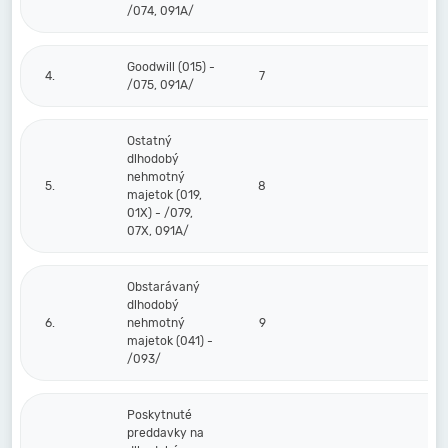
/074, 091A/
Goodwill (015) -
4.
7
/075, 091A/
Ostatný
dlhodobý
nehmotný
5.
8
majetok (019,
01X) - /079,
07X, 091A/
Obstarávaný
dlhodobý
6.
nehmotný
9
majetok (041) -
/093/
Poskytnuté
preddavky na