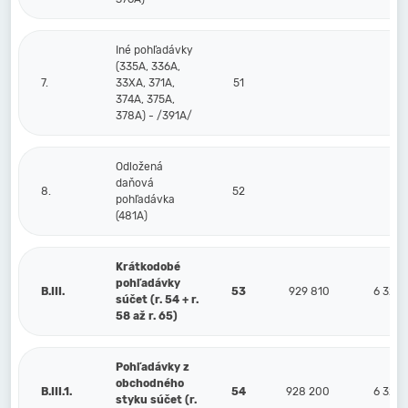
Iné pohľadávky
(335A, 336A,
7.
33XA, 371A,
51
374A, 375A,
378A) - /391A/
Odložená
daňová
8.
52
pohľadávka
(481A)
Krátkodobé
pohľadávky
B.III.
53
929 810
6 322
súčet (r. 54 + r.
58 až r. 65)
Pohľadávky z
obchodného
B.III.1.
54
928 200
6 322
styku súčet (r.