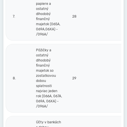
papiere a
ostatný
dlhodobý
7.
28
finančný
majetok (065A,
069A,06XA) -
/096A/
Pôžičky a
ostatný
dlhodobý
finančný
majetok so
zostatkovou
8.
29
dobou
splatnosti
najviac jeden
rok (066A, 067A,
069A, 06XA) -
/096A/
Účty v bankách