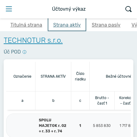
Účtovný výkaz
Titulná strana
Strana aktív
Strana pasív
Vý
TECHNOTUR s.r.o.
Úč POD
Číslo
Označenie
STRANA AKTÍV
Bežné účtovné ob
riadku
Brutto -
Korekcia
a
b
c
časť 1
- časť 2
SPOLU
MAJETOK r. 02
1
5 853 830
1 717 855
+ r. 33 + r. 74