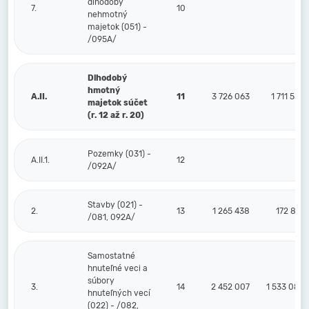
dlhodobý
7.
10
nehmotný
majetok (051) -
/095A/
Dlhodobý
hmotný
A.II.
11
3 726 063
1 711 533
majetok súčet
(r. 12 až r. 20)
Pozemky (031) -
A.II.1.
12
/092A/
Stavby (021) -
2.
13
1 265 438
172 814
/081, 092A/
Samostatné
hnuteľné veci a
súbory
3.
14
2 452 007
1 533 089
hnuteľných vecí
(022) - /082,