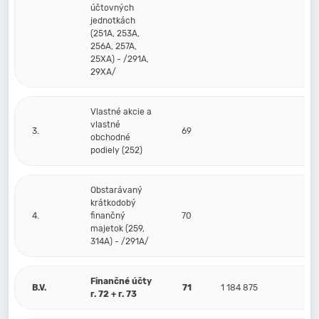
účtovných
jednotkách
(251A, 253A,
256A, 257A,
25XA) - /291A,
29XA/
Vlastné akcie a
vlastné
3.
69
obchodné
podiely (252)
Obstarávaný
krátkodobý
4.
finančný
70
majetok (259,
314A) - /291A/
Finančné účty
B.V.
71
1 184 875
r. 72 + r. 73