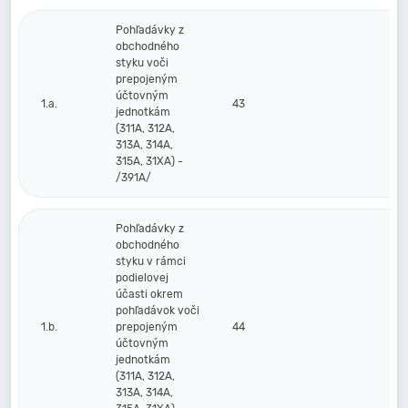
Pohľadávky z
obchodného
styku voči
prepojeným
účtovným
1.a.
43
jednotkám
(311A, 312A,
313A, 314A,
315A, 31XA) -
/391A/
Pohľadávky z
obchodného
styku v rámci
podielovej
účasti okrem
pohľadávok voči
1.b.
prepojeným
44
účtovným
jednotkám
(311A, 312A,
313A, 314A,