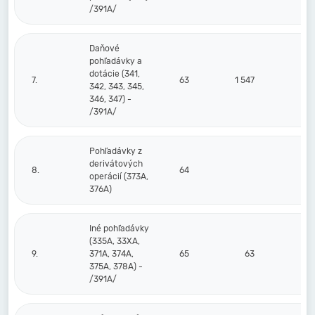
/391A/
Daňové
pohľadávky a
dotácie (341,
7.
63
1 547
342, 343, 345,
346, 347) -
/391A/
Pohľadávky z
derivátových
8.
64
operácií (373A,
376A)
Iné pohľadávky
(335A, 33XA,
9.
371A, 374A,
65
63
375A, 378A) -
/391A/