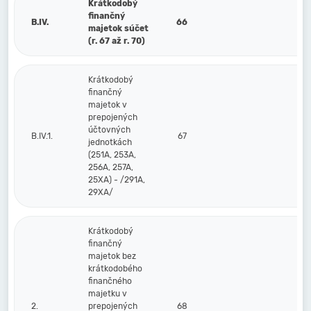
Krátkodobý
finančný
B.IV.
66
majetok súčet
(r. 67 až r. 70)
Krátkodobý
finančný
majetok v
prepojených
účtovných
B.IV.1.
67
jednotkách
(251A, 253A,
256A, 257A,
25XA) - /291A,
29XA/
Krátkodobý
finančný
majetok bez
krátkodobého
finančného
majetku v
2.
prepojených
68