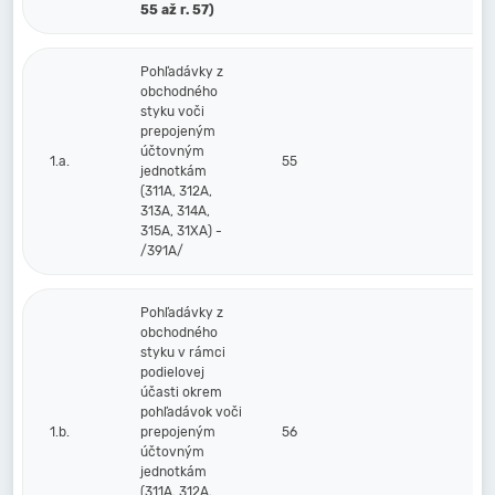
55 až r. 57)
Pohľadávky z
obchodného
styku voči
prepojeným
účtovným
1.a.
55
jednotkám
(311A, 312A,
313A, 314A,
315A, 31XA) -
/391A/
Pohľadávky z
obchodného
styku v rámci
podielovej
účasti okrem
pohľadávok voči
1.b.
prepojeným
56
účtovným
jednotkám
(311A, 312A,