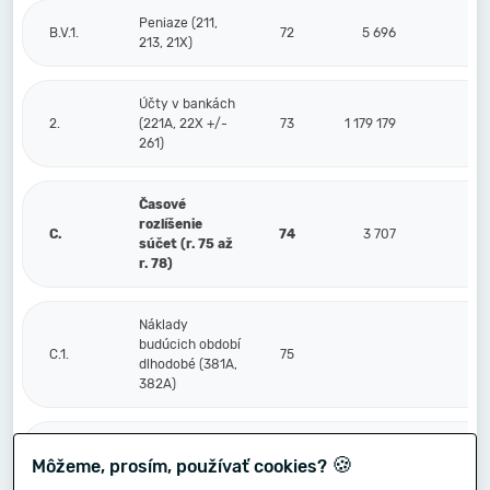
Peniaze (211,
B.V.1.
72
5 696
213, 21X)
Účty v bankách
2.
(221A, 22X +/-
73
1 179 179
261)
Časové
rozlíšenie
C.
74
3 707
súčet (r. 75 až
r. 78)
Náklady
budúcich období
C.1.
75
dlhodobé (381A,
382A)
Náklady
🍪
Môžeme, prosím, používať cookies?
budúcich období
2.
76
krátkodobé