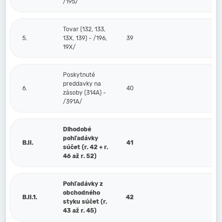
/195/
Tovar (132, 133,
5.
13X, 139) - /196,
39
19X/
Poskytnuté
preddavky na
6.
40
zásoby (314A) -
/391A/
Dlhodobé
pohľadávky
B.II.
41
súčet (r. 42 + r.
46 až r. 52)
Pohľadávky z
obchodného
B.II.1.
42
styku súčet (r.
43 až r. 45)