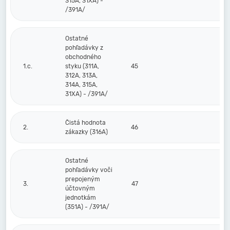
315A, 31XA) -
/391A/
Ostatné
pohľadávky z
obchodného
1.c.
styku (311A,
45
312A, 313A,
314A, 315A,
31XA) - /391A/
Čistá hodnota
2.
46
zákazky (316A)
Ostatné
pohľadávky voči
prepojeným
3.
47
účtovným
jednotkám
(351A) - /391A/