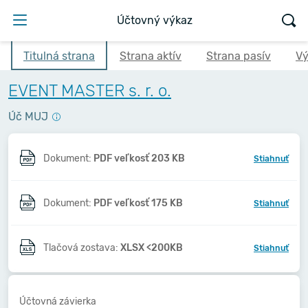
Účtovný výkaz
Titulná strana
Strana aktív
Strana pasív
Vý
EVENT MASTER s. r. o.
Úč MUJ
Dokument:
PDF veľkosť 203 KB
Stiahnuť
Dokument:
PDF veľkosť 175 KB
Stiahnuť
Tlačová zostava:
XLSX <200KB
Stiahnuť
Účtovná závierka