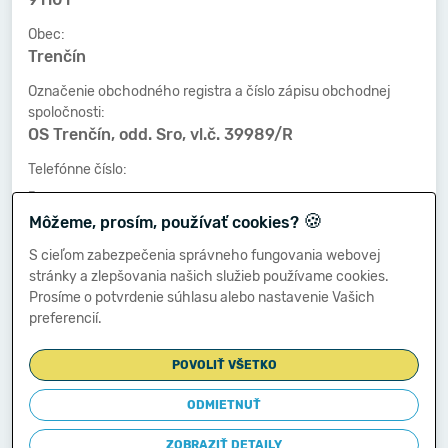
Obec:
Trenčín
Označenie obchodného registra a číslo zápisu obchodnej
spoločnosti:
OS Trenčín, odd. Sro, vl.č. 39989/R
Telefónne číslo:
-
🍪
Môžeme, prosím, používať cookies?
Faxové číslo:
-
S cieľom zabezpečenia správneho fungovania webovej
stránky a zlepšovania našich služieb používame cookies.
E-mailová adresa:
Prosíme o potvrdenie súhlasu alebo nastavenie Vašich
-
preferencií.
POVOLIŤ VŠETKO
Zostavená dňa:
29.05.2020
ODMIETNUŤ
Schválená dňa:
ZOBRAZIŤ DETAILY