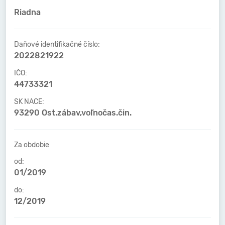
Riadna
Daňové identifikačné číslo:
2022821922
IČO:
44733321
SK NACE:
93290 Ost.zábav,voľnočas.čin.
Za obdobie
od:
01/2019
do:
12/2019