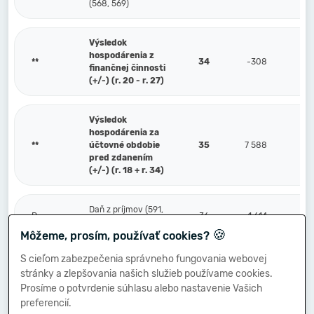
(568, 569)
Výsledok
hospodárenia z
**
34
-308
finančnej činnosti
(+/-) (r. 20 - r. 27)
Výsledok
hospodárenia za
**
účtovné obdobie
35
7 588
pred zdanením
(+/-) (r. 18 + r. 34)
Daň z príjmov (591,
P.
36
1 614
595)
🍪
Môžeme, prosím, používať cookies?
S cieľom zabezpečenia správneho fungovania webovej
Prevod podielov na
stránky a zlepšovania našich služieb používame cookies.
výsledku
Q.
hospodárenia
37
Prosíme o potvrdenie súhlasu alebo nastavenie Vašich
spoločníkom (+/-)
preferencií.
(596)