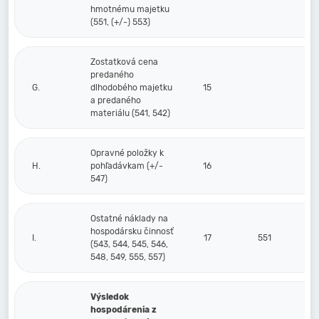
hmotnému majetku
(551, (+/-) 553)
Zostatková cena
predaného
G.
dlhodobého majetku
15
a predaného
materiálu (541, 542)
Opravné položky k
H.
pohľadávkam (+/-
16
547)
Ostatné náklady na
hospodársku činnosť
I.
17
551
(543, 544, 545, 546,
548, 549, 555, 557)
Výsledok
hospodárenia z