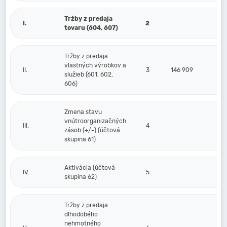
Tržby z predaja
I.
2
tovaru (604, 607)
Tržby z predaja
vlastných výrobkov a
II.
3
146 909
služieb (601, 602,
606)
Zmena stavu
vnútroorganizačných
III.
4
zásob (+/-) (účtová
skupina 61)
Aktivácia (účtová
IV.
5
skupina 62)
Tržby z predaja
dlhodobého
nehmotného