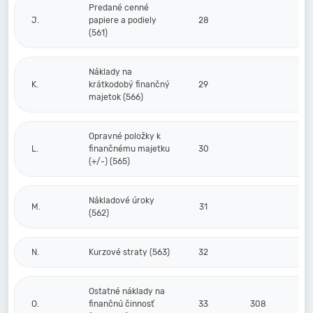
Predané cenné
J.
papiere a podiely
28
(561)
Náklady na
K.
krátkodobý finančný
29
majetok (566)
Opravné položky k
L.
finančnému majetku
30
(+/-) (565)
Nákladové úroky
M.
31
(562)
N.
Kurzové straty (563)
32
Ostatné náklady na
O.
finančnú činnosť
33
308