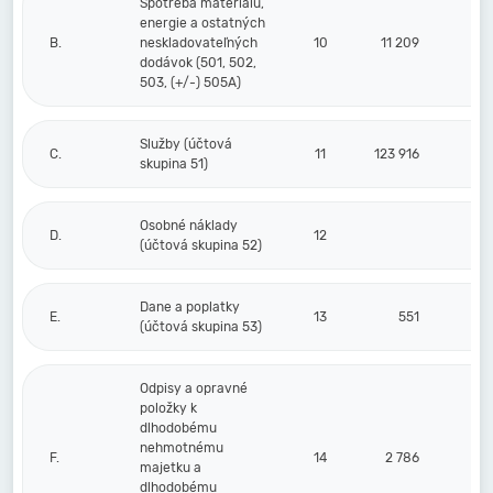
Spotreba materiálu,
energie a ostatných
B.
neskladovateľných
10
11 209
dodávok (501, 502,
503, (+/-) 505A)
Služby (účtová
C.
11
123 916
skupina 51)
Osobné náklady
D.
12
(účtová skupina 52)
Dane a poplatky
E.
13
551
(účtová skupina 53)
Odpisy a opravné
položky k
dlhodobému
nehmotnému
F.
14
2 786
majetku a
dlhodobému