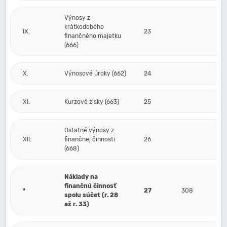
Výnosy z
krátkodobého
IX.
23
finančného majetku
(666)
X.
Výnosové úroky (662)
24
XI.
Kurzové zisky (663)
25
Ostatné výnosy z
XII.
finančnej činnosti
26
(668)
Náklady na
finančnú činnosť
*
27
308
spolu súčet (r. 28
až r. 33)