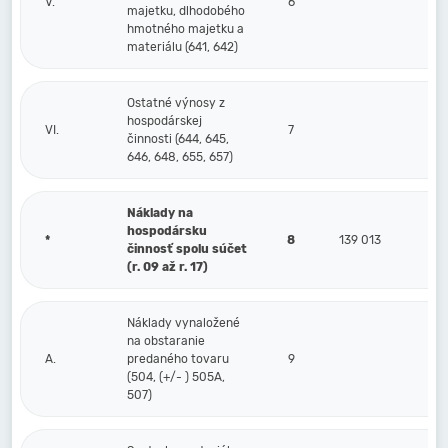
V.
6
majetku, dlhodobého
hmotného majetku a
materiálu (641, 642)
Ostatné výnosy z
hospodárskej
VI.
7
činnosti (644, 645,
646, 648, 655, 657)
Náklady na
hospodársku
*
8
139 013
činnosť spolu súčet
(r. 09 až r. 17)
Náklady vynaložené
na obstaranie
A.
predaného tovaru
9
(504, (+/- ) 505A,
507)