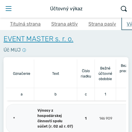
Účtovný výkaz
Titulná strana
Strana aktív
Strana pasív
Vý
EVENT MASTER s. r. o.
Úč MUJ
Bezpr
Bežné
Číslo
predch
Označenie
Text
účtovné
riadku
úč
obdobie
ob
a
b
c
1
Výnosy z
hospodárskej
*
1
146 909
činnosti spolu
súčet (r. 02 až r. 07)