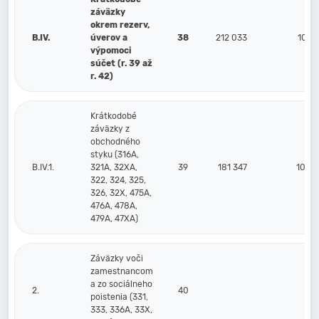
záväzky
okrem rezerv,
B.IV.
úverov a
38
212 033
105 
výpomoci
súčet (r. 39 až
r. 42)
Krátkodobé
záväzky z
obchodného
styku (316A,
B.IV.1.
321A, 32XA,
39
181 347
100 
322, 324, 325,
326, 32X, 475A,
476A, 478A,
479A, 47XA)
Záväzky voči
zamestnancom
a zo sociálneho
2.
40
poistenia (331,
333, 336A, 33X,