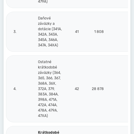
479A)
Daňové
záväzky a
dotácie (341A,
3.
41
1 808
4 
342A, 343A,
345A, 346A,
347A, 34XA)
Ostatné
krátkodobé
záväzky (364,
365, 366, 367,
368A, 36X,
4.
372A, 379,
42
28 878
383A, 384A,
398A, 471A,
472A, 474A,
478A, 479A,
47XA)
Krátkodobé