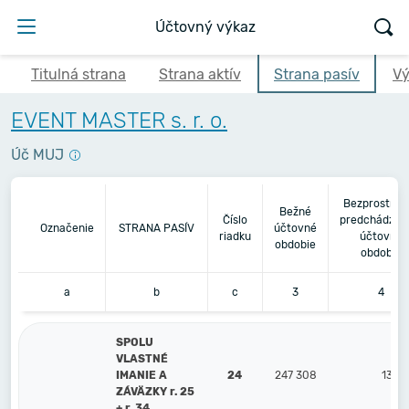
Účtovný výkaz
Titulná strana
Strana aktív
Strana pasív
Vý
EVENT MASTER s. r. o.
Úč MUJ
Bezprostred
Bežné
Číslo
predchádzaj
Označenie
STRANA PASÍV
účtovné
riadku
účtovné
obdobie
obdobie
a
b
c
3
4
SPOLU
VLASTNÉ
IMANIE A
24
247 308
133 
ZÁVÄZKY r. 25
+ r. 34