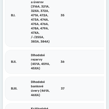
a úverov
(316A, 321A,
32XA, 372A,
B.I.
471A, 472A,
35
473A, 474A,
475A, 476A,
478A, 479A,
47XA,
/-/255A,
383A, 384A)
Dlhodobé
rezervy
B.II.
36
(451A, 459A,
45XA)
Dlhodobé
bankové
B.III.
37
úvery (461A,
46XA)
Krátkodobé