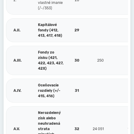
2.
28
vlastné imanie
(/-/353)
Kapitálové
A.II.
fondy (412,
29
413, 417, 418)
Fondy zo
zisku (421,
A.III.
30
250
2
422, 423, 427,
42X)
Oceňovacie
A.IV.
rozdiely (+/-
31
415, 416)
Nerozdelený
zisk alebo
neuhradená
A.V.
strata
32
24 051
19 