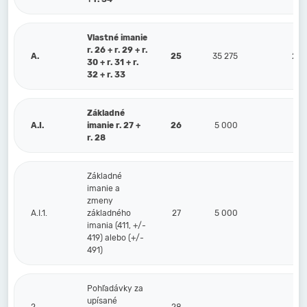
Vlastné imanie
r. 26 + r. 29 + r.
A.
25
35 275
27 
30 + r. 31 + r.
32 + r. 33
Základné
A.I.
imanie r. 27 +
26
5 000
5 
r. 28
Základné
imanie a
zmeny
A.I.1.
základného
27
5 000
5 
imania (411, +/-
419) alebo (+/-
491)
Pohľadávky za
upísané