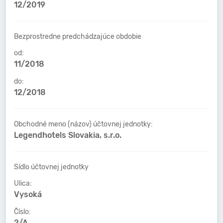
12/2019
Bezprostredne predchádzajúce obdobie
od:
11/2018
do:
12/2018
Obchodné meno (názov) účtovnej jednotky:
Legendhotels Slovakia, s.r.o.
Sídlo účtovnej jednotky
Ulica:
Vysoká
Číslo:
2/A