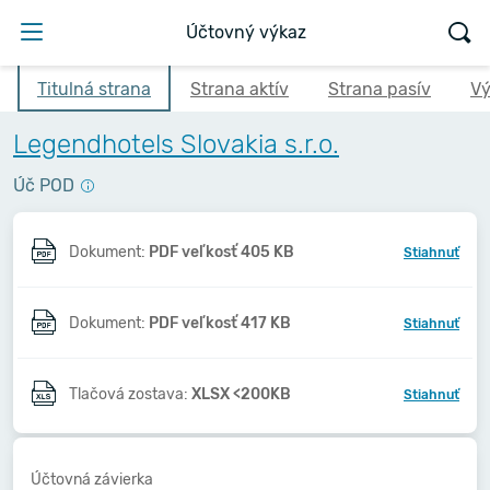
Účtovný výkaz
Titulná strana
Strana aktív
Strana pasív
Vý
Legendhotels Slovakia s.r.o.
Úč POD
Dokument:
PDF veľkosť 405 KB
Stiahnuť
Dokument:
PDF veľkosť 417 KB
Stiahnuť
Tlačová zostava:
XLSX <200KB
Stiahnuť
Účtovná závierka