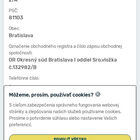
PSČ:
81103
Obec:
Bratislava
Označenie obchodného registra a číslo zápisu obchodnej
spoločnosti:
OR Okresný súd Bratislava I oddiel Sro,vložka
č.132982/B
Telefónne číslo:
-
🍪
Môžeme, prosím, používať cookies?
Faxové číslo:
-
S cieľom zabezpečenia správneho fungovania webovej
stránky a zlepšovania našich služieb používame cookies.
E-mailová adresa:
Prosíme o potvrdenie súhlasu alebo nastavenie Vašich
-
preferencií.
POVOLIŤ VŠETKO