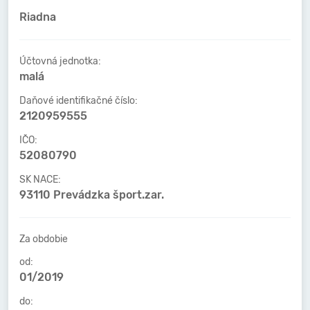
Riadna
Účtovná jednotka:
malá
Daňové identifikačné číslo:
2120959555
IČO:
52080790
SK NACE:
93110 Prevádzka šport.zar.
Za obdobie
od:
01/2019
do: