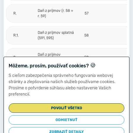
Daň z príjmov (r. 58 +
R.
57
r. 59)
Daň z príjmov splatná
R.1.
58
(591, 595)
Daň z príjmov
2.
59
odložená (+/-) (592)
🍪
Môžeme, prosím, používať cookies?
S cieľom zabezpečenia správneho fungovania webovej
Prevod podielov na
stránky a zlepšovania našich služieb používame cookies.
výsledku
S.
hospodárenia
60
Prosíme o potvrdenie súhlasu alebo nastavenie Vašich
spoločníkom (+/-
preferencií.
596)
POVOLIŤ VŠETKO
Výsledok
hospodárenia za
ODMIETNUŤ
****
účtovné obdobie po
61
-27
zdanení (+/-) (r. 56
ZOBRAZIŤ DETAILY