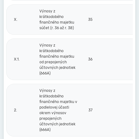
Výnosy z
krátkodobého
X.
35
finančného majetku
súčet (r. 36 až r. 38)
Výnosy z
krátkodobého
finančného majetku
X.1.
36
od prepojených
účtovných jednotiek
(666A)
Výnosy z
krátkodobého
finančného majetku v
podielovej účasti
2.
37
okrem výnosov
prepojených
účtovných jednotiek
(666A)