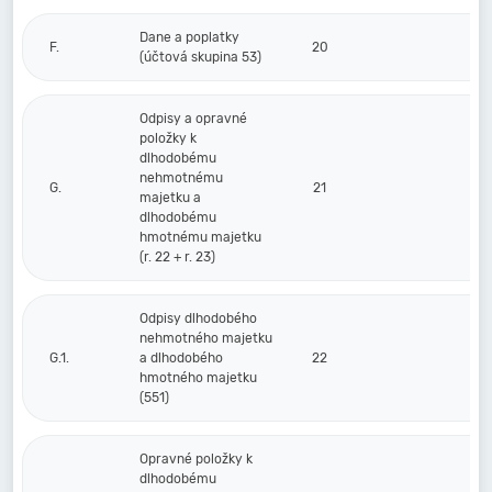
Dane a poplatky
F.
20
(účtová skupina 53)
Odpisy a opravné
položky k
dlhodobému
nehmotnému
G.
21
majetku a
dlhodobému
hmotnému majetku
(r. 22 + r. 23)
Odpisy dlhodobého
nehmotného majetku
G.1.
a dlhodobého
22
hmotného majetku
(551)
Opravné položky k
dlhodobému