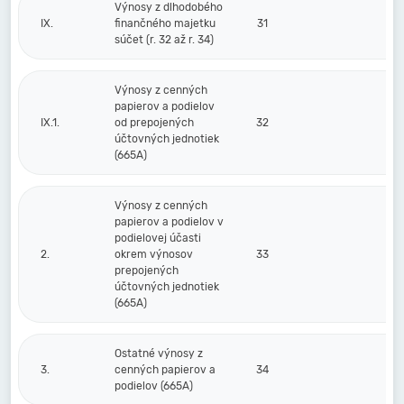
Výnosy z dlhodobého
IX.
finančného majetku
31
súčet (r. 32 až r. 34)
Výnosy z cenných
papierov a podielov
IX.1.
od prepojených
32
účtovných jednotiek
(665A)
Výnosy z cenných
papierov a podielov v
podielovej účasti
2.
okrem výnosov
33
prepojených
účtovných jednotiek
(665A)
Ostatné výnosy z
3.
cenných papierov a
34
podielov (665A)