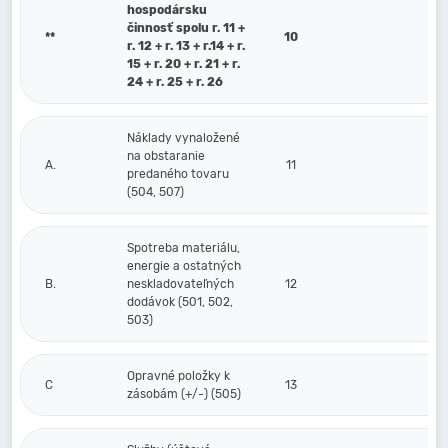
hospodársku
činnosť spolu r. 11 +
**
10
r. 12 + r. 13 + r.14 + r.
15 + r. 20 + r. 21 + r.
24 + r. 25 + r. 26
Náklady vynaložené
na obstaranie
A.
11
predaného tovaru
(504, 507)
Spotreba materiálu,
energie a ostatných
B.
neskladovateľných
12
dodávok (501, 502,
503)
Opravné položky k
C
13
zásobám (+/-) (505)