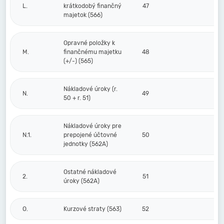
L.
krátkodobý finančný
47
majetok (566)
Opravné položky k
M.
finančnému majetku
48
(+/-) (565)
Nákladové úroky (r.
N.
49
50 + r. 51)
Nákladové úroky pre
N.1.
prepojené účtovné
50
jednotky (562A)
Ostatné nákladové
2.
51
úroky (562A)
O.
Kurzové straty (563)
52