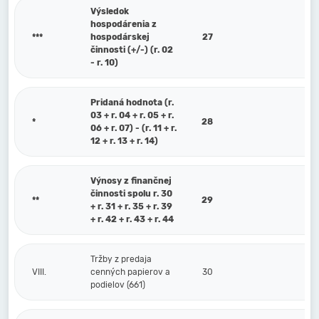
Výsledok
hospodárenia z
***
hospodárskej
27
činnosti (+/-) (r. 02
- r. 10)
Pridaná hodnota (r.
03 + r. 04 + r. 05 + r.
*
28
06 + r. 07) - (r. 11 + r.
12 + r. 13 + r. 14)
Výnosy z finančnej
činnosti spolu r. 30
**
29
+ r. 31 + r. 35 + r. 39
+ r. 42 + r. 43 + r. 44
Tržby z predaja
VIII.
cenných papierov a
30
podielov (661)