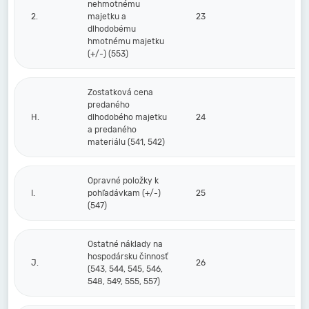
nehmotnému
2.
majetku a
23
dlhodobému
hmotnému majetku
(+/-) (553)
Zostatková cena
predaného
H.
dlhodobého majetku
24
a predaného
materiálu (541, 542)
Opravné položky k
I.
pohľadávkam (+/-)
25
(547)
Ostatné náklady na
hospodársku činnosť
J.
26
(543, 544, 545, 546,
548, 549, 555, 557)