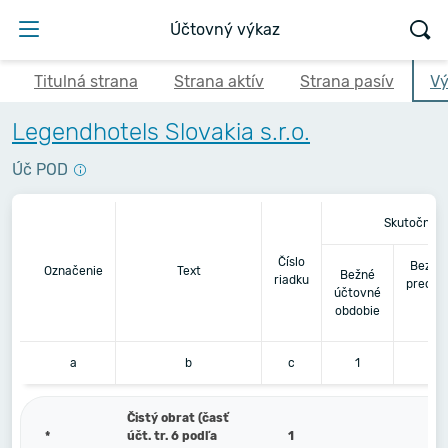
Účtovný výkaz
Titulná strana
Strana aktív
Strana pasív
Vý
Legendhotels Slovakia s.r.o.
Úč POD
Skutočnosť
Číslo
Bezpr
Označenie
Text
Bežné
riadku
predch
účtovné
úč
obdobie
ob
a
b
c
1
Čistý obrat (časť
*
účt. tr. 6 podľa
1