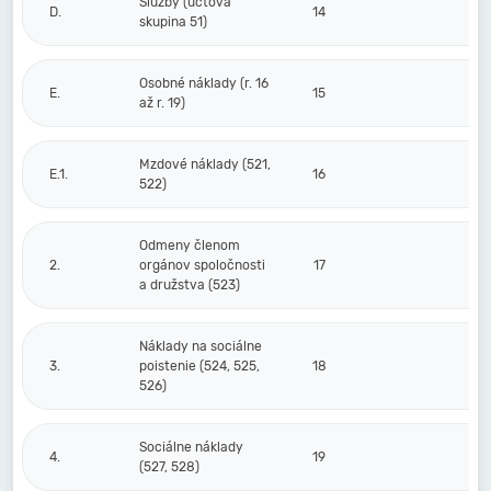
Služby (účtová
D.
14
skupina 51)
Osobné náklady (r. 16
E.
15
až r. 19)
Mzdové náklady (521,
E.1.
16
522)
Odmeny členom
2.
orgánov spoločnosti
17
a družstva (523)
Náklady na sociálne
3.
poistenie (524, 525,
18
526)
Sociálne náklady
4.
19
(527, 528)