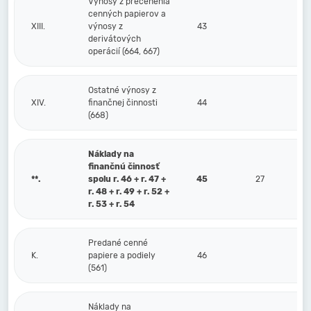
Výnosy z precenenia
cenných papierov a
XIII.
výnosy z
43
derivátových
operácií (664, 667)
Ostatné výnosy z
XIV.
finančnej činnosti
44
(668)
Náklady na
finančnú činnosť
**.
spolu r. 46 + r. 47 +
45
27
r. 48 + r. 49 + r. 52 +
r. 53 + r. 54
Predané cenné
K.
papiere a podiely
46
(561)
Náklady na