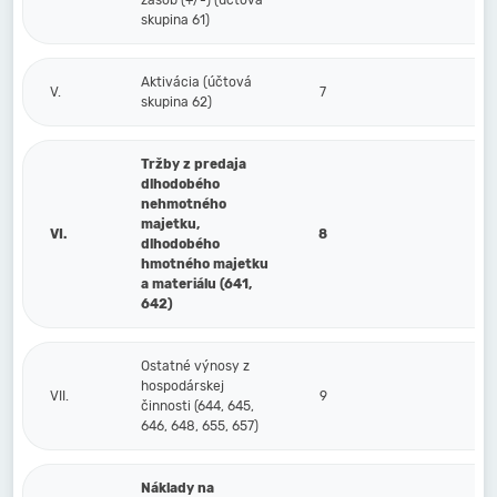
zásob (+/-) (účtová
skupina 61)
Aktivácia (účtová
V.
7
skupina 62)
Tržby z predaja
dlhodobého
nehmotného
majetku,
VI.
8
dlhodobého
hmotného majetku
a materiálu (641,
642)
Ostatné výnosy z
hospodárskej
VII.
9
činnosti (644, 645,
646, 648, 655, 657)
Náklady na