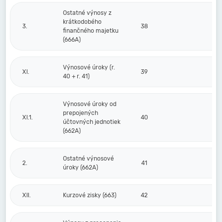
Ostatné výnosy z
krátkodobého
3.
38
finančného majetku
(666A)
Výnosové úroky (r.
XI.
39
40 + r. 41)
Výnosové úroky od
prepojených
XI.1.
40
účtovných jednotiek
(662A)
Ostatné výnosové
2.
41
úroky (662A)
XII.
Kurzové zisky (663)
42