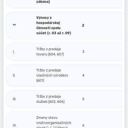
zákona)
Výnosy z
hospodárskej
**
2
činnosti spolu
súčet (r. 03 až r. 09)
Tržby z predaja
I.
3
tovaru (604, 607)
Tržby z predaja
II.
vlastných výrobkov
4
(601)
Tržby z predaja
III.
5
služieb (602, 606)
Zmeny stavu
vnútroorganizačných
IV.
6