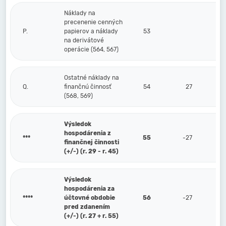
Náklady na
precenenie cenných
P.
papierov a náklady
53
na derivátové
operácie (564, 567)
Ostatné náklady na
Q.
finančnú činnosť
54
27
(568, 569)
Výsledok
hospodárenia z
***
55
-27
finančnej činnosti
(+/-) (r. 29 - r. 45)
Výsledok
hospodárenia za
****
účtovné obdobie
56
-27
pred zdanením
(+/-) (r. 27 + r. 55)