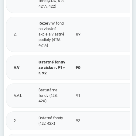
fond (417A, 418,
421A, 422)
Rezervný fond
na vlastné
2.
akcie a vlastné
89
podiely (417A,
421A)
Ostatné fondy
A.V
zo zisku r. 91 +
90
r. 92
Štatutárne
A.V.1.
fondy (423,
91
42X)
Ostatné fondy
2.
92
(427, 42X)