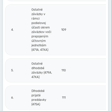
Ostatné
záväzky v
rámci
podielovej
účasti okrem
4.
109
záväzkov voči
prepojeným
účtovným
jednotkám
(471A, 47XA)
Ostatné
dlhodobé
5.
110
záväzky (479A,
47XA)
Dlhodobé
prijaté
6.
111
preddavky
(475A)