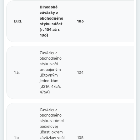
Dlhodobé
záväzky z
obchodného
B.I.1.
103
styku súčet
(r. 104 až r.
106)
Záväzky z
obchodného
styku voči
prepojeným
1.a.
104
účtovným
jednotkám
(321A, 475A,
476A)
Záväzky z
obchodného
styku v rámci
podielovej
účasti okrem
1.b.
záväzkov voči
105