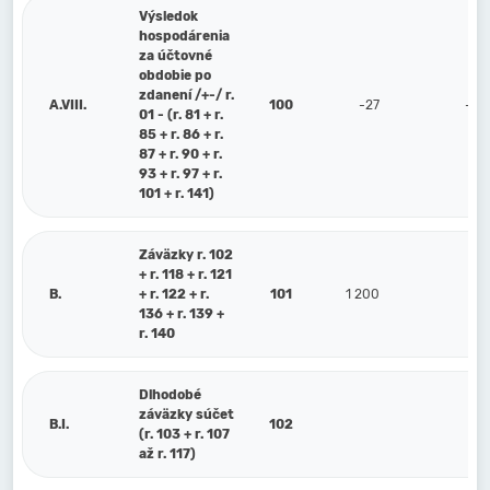
Výsledok
hospodárenia
za účtovné
obdobie po
zdanení /+-/ r.
A.VIII.
100
-27
-1 
01 - (r. 81 + r.
85 + r. 86 + r.
87 + r. 90 + r.
93 + r. 97 + r.
101 + r. 141)
Záväzky r. 102
+ r. 118 + r. 121
B.
+ r. 122 + r.
101
1 200
1 
136 + r. 139 +
r. 140
Dlhodobé
záväzky súčet
B.I.
102
(r. 103 + r. 107
až r. 117)