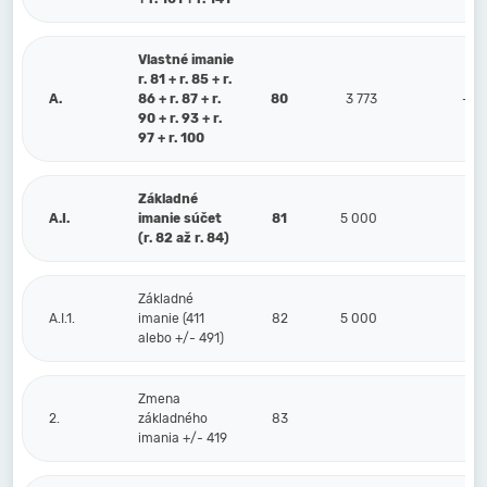
Vlastné imanie
r. 81 + r. 85 + r.
A.
86 + r. 87 + r.
80
3 773
-1 
90 + r. 93 + r.
97 + r. 100
Základné
A.I.
imanie súčet
81
5 000
(r. 82 až r. 84)
Základné
A.I.1.
imanie (411
82
5 000
5 
alebo +/- 491)
Zmena
2.
základného
83
imania +/- 419