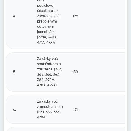
rámci
podielovej
účasti okrem
4.
záväzkov voči
129
prepojeným
účtovným
jednotkám
(361A, 36XA,
471A, 47XA)
Záväzky voči
spoločníkom a
združeniu (364,
5.
130
365, 366, 367,
368, 398A,
478A, 479A)
Záväzky voči
zamestnancom
6.
131
(331, 333, 33X,
479A)