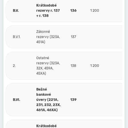
Krátkodobé
B.V.
rezervy r. 137
136
1 200
1 
+ r. 138
Zákonné
B.V.1.
rezervy (323A,
137
451A)
Ostatné
rezervy (323A,
2.
138
1 200
1 
32X, 459A,
45XA)
Bežné
bankové
B.VI.
úvery (221A,
139
231, 232, 23X,
461A, 46XA)
Krátkodobé