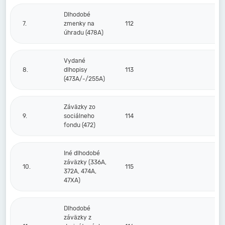
Dlhodobé
7.
zmenky na
112
úhradu (478A)
Vydané
8.
dlhopisy
113
(473A/-/255A)
Záväzky zo
9.
sociálneho
114
fondu (472)
Iné dlhodobé
záväzky (336A,
10.
115
372A, 474A,
47XA)
Dlhodobé
záväzky z