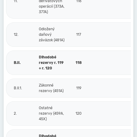
11.
derivátových
116
operácií (373A,
377A)
Odložený
12.
daňový
117
záväzok (481A)
Dlhodobé
B.II.
rezervy r. 119
118
+ r. 120
Zákonné
B.II.1.
119
rezervy (451A)
Ostatné
2.
rezervy (459A,
120
45X)
Dlhodobé