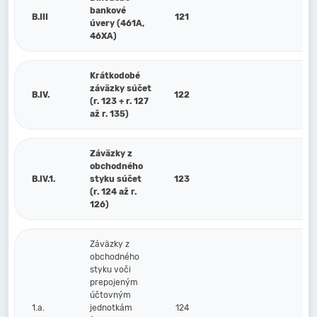
bankové
B.III
121
úvery (461A,
46XA)
Krátkodobé
záväzky súčet
B.IV.
122
(r. 123 + r. 127
až r. 135)
Záväzky z
obchodného
B.IV.1.
styku súčet
123
(r. 124 až r.
126)
Záväzky z
obchodného
styku voči
prepojeným
účtovným
1.a.
jednotkám
124