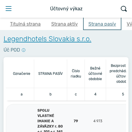
Účtovný výkaz
Titulná strana
Strana aktív
Strana pasív
Vý
Legendhotels Slovakia s.r.o.
Úč POD
Bezprostred
Bežné
Číslo
predchádzaj
Označenie
STRANA PASÍV
účtovné
riadku
účtovné
obdobie
obdobie
a
b
c
4
5
SPOLU
VLASTNÉ
IMANIE A
79
4 973
ZÁVÄZKY r. 80
+ r. 101 + r. 141