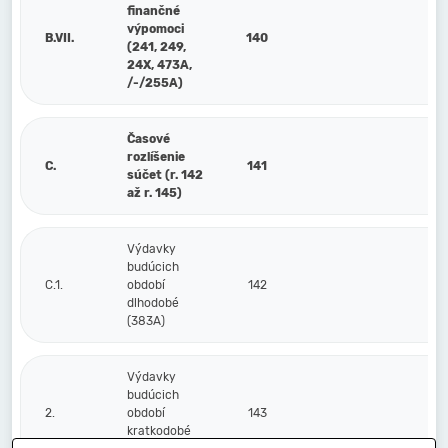
finančné
výpomoci
B.VII.
140
(241, 249,
24X, 473A,
/-/255A)
Časové
rozlíšenie
C.
141
súčet (r. 142
až r. 145)
Výdavky
budúcich
C.1.
období
142
dlhodobé
(383A)
Výdavky
budúcich
2.
období
143
kratkodobé