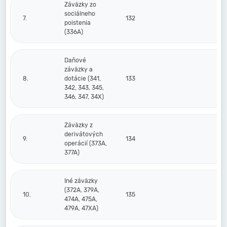
Záväzky zo
sociálneho
7.
132
poistenia
(336A)
Daňové
záväzky a
8.
dotácie (341,
133
342, 343, 345,
346, 347, 34X)
Záväzky z
derivátových
9.
134
operácií (373A,
377A)
Iné záväzky
(372A, 379A,
10.
135
474A, 475A,
479A, 47XA)