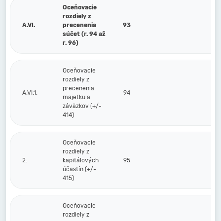
Oceňovacie
rozdiely z
A.VI.
precenenia
93
súčet (r. 94 až
r. 96)
Oceňovacie
rozdiely z
precenenia
A.VI.1.
94
majetku a
záväzkov (+/-
414)
Oceňovacie
rozdiely z
2.
kapitálových
95
účastín (+/-
415)
Oceňovacie
rozdiely z