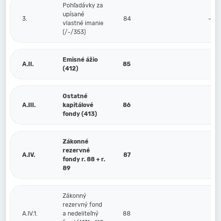
Pohľadávky za
upísané
3.
84
-5 
vlastné imanie
(/-/353)
Emisné ážio
A.II.
85
(412)
Ostatné
A.III.
kapitálové
86
fondy (413)
Zákonné
rezervné
A.IV.
87
fondy r. 88 + r.
89
Zákonný
rezervný fond
A.IV.1.
a nedeliteľný
88