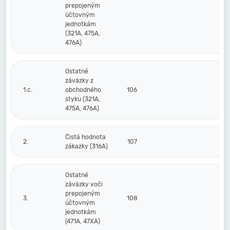
prepojeným
účtovným
jednotkám
(321A, 475A,
476A)
Ostatné
záväzky z
1.c.
obchodného
106
styku (321A,
475A, 476A)
Čistá hodnota
2.
107
zákazky (316A)
Ostatné
záväzky voči
prepojeným
3.
108
účtovným
jednotkám
(471A, 47XA)