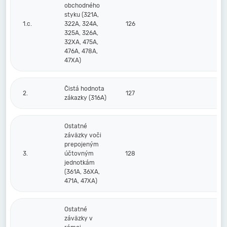
obchodného
styku (321A,
1.c.
322A, 324A,
126
325A, 326A,
32XA, 475A,
476A, 478A,
47XA)
Čistá hodnota
2.
127
zákazky (316A)
Ostatné
záväzky voči
prepojeným
3.
účtovným
128
jednotkám
(361A, 36XA,
471A, 47XA)
Ostatné
záväzky v