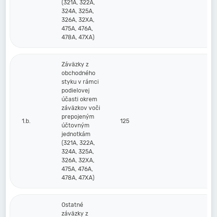
(321A, 322A,
324A, 325A,
326A, 32XA,
475A, 476A,
478A, 47XA)
Záväzky z
obchodného
styku v rámci
podielovej
účasti okrem
záväzkov voči
prepojeným
1.b.
125
účtovným
jednotkám
(321A, 322A,
324A, 325A,
326A, 32XA,
475A, 476A,
478A, 47XA)
Ostatné
záväzky z