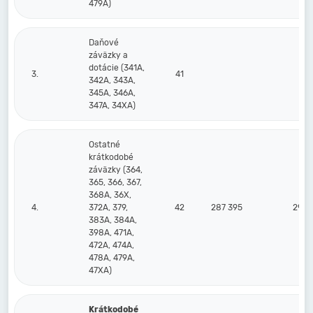
479A)
Daňové
záväzky a
dotácie (341A,
3.
41
342A, 343A,
345A, 346A,
347A, 34XA)
Ostatné
krátkodobé
záväzky (364,
365, 366, 367,
368A, 36X,
4.
372A, 379,
42
287 395
297 
383A, 384A,
398A, 471A,
472A, 474A,
478A, 479A,
47XA)
Krátkodobé