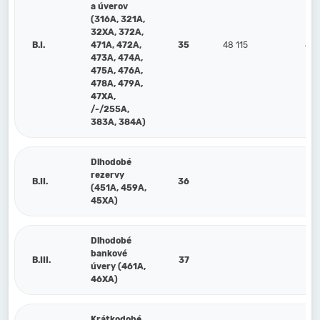
a úverov
(316A, 321A,
32XA, 372A,
B.I.
471A, 472A,
35
48 115
48 
473A, 474A,
475A, 476A,
478A, 479A,
47XA,
/-/255A,
383A, 384A)
Dlhodobé
rezervy
B.II.
36
(451A, 459A,
45XA)
Dlhodobé
bankové
B.III.
37
úvery (461A,
46XA)
Krátkodobé