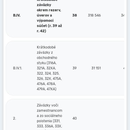
záväzky
okrem rezerv,
B.IV.
úverov a
38
318 546
345 
výpomoci
súčet (r. 39 až
r. 42)
Krátkodobé
záväzky z
obchodného
styku (316A,
B.IV.1.
321A, 32XA,
39
31 151
47 
322, 324, 325,
326, 32X, 475A,
476A, 478A,
479A, 47XA)
Záväzky voči
zamestnancom
a zo sociálneho
2.
40
poistenia (331,
333, 336A, 33X,