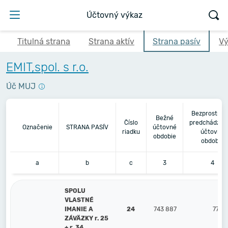
Účtovný výkaz
Titulná strana
Strana aktív
Strana pasív
Vý
EMIT,spol. s r.o.
Úč MUJ
Bezprostred
Bežné
Číslo
predchádzaj
Označenie
STRANA PASÍV
účtovné
riadku
účtovné
obdobie
obdobie
a
b
c
3
4
SPOLU
VLASTNÉ
IMANIE A
24
743 887
778 
ZÁVÄZKY r. 25
+ r. 34