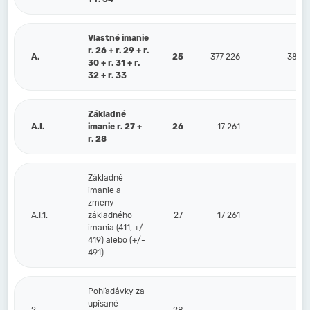
Vlastné imanie
r. 26 + r. 29 + r.
A.
25
377 226
385 
30 + r. 31 + r.
32 + r. 33
Základné
A.I.
imanie r. 27 +
26
17 261
17 
r. 28
Základné
imanie a
zmeny
A.I.1.
základného
27
17 261
17 
imania (411, +/-
419) alebo (+/-
491)
Pohľadávky za
upísané