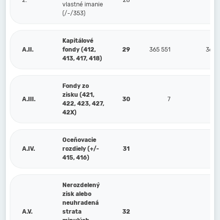
2.
28
vlastné imanie
(/-/353)
Kapitálové
A.II.
fondy (412,
29
365 551
365 
413, 417, 418)
Fondy zo
zisku (421,
A.III.
30
7
422, 423, 427,
42X)
Oceňovacie
A.IV.
rozdiely (+/-
31
415, 416)
Nerozdelený
zisk alebo
neuhradená
A.V.
strata
32