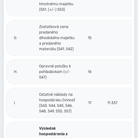
hmotnému majetku
(551, (+/-) 553)
Zostatková cena
predaného
G.
dlhodobého majetku
15
a predaného
materiálu (541, 542)
Opravné položky k
H.
pohľadávkam (+/-
16
547)
Ostatné náklady na
hospodársku činnosť
I.
17
11 337
(543, 544, 545, 546,
548, 549, 555, 557)
Výsledok
hospodárenia z