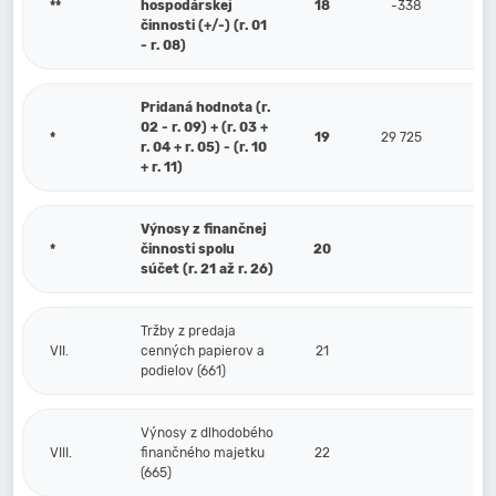
**
hospodárskej
18
-338
činnosti (+/-) (r. 01
- r. 08)
Pridaná hodnota (r.
02 - r. 09) + (r. 03 +
*
19
29 725
r. 04 + r. 05) - (r. 10
+ r. 11)
Výnosy z finančnej
*
činnosti spolu
20
súčet (r. 21 až r. 26)
Tržby z predaja
VII.
cenných papierov a
21
podielov (661)
Výnosy z dlhodobého
VIII.
finančného majetku
22
(665)