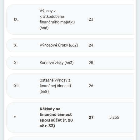
Výnosy z
krátkodobého
IX.
23
finančného majetku
(666)
X.
Výnosové úroky (662)
24
XI.
Kurzové zisky (663)
25
Ostatné výnosy z
XII.
finančnej činnosti
26
(668)
Náklady na
finančnú činnosť
*
27
5 255
spolu súčet (r. 28
až r. 33)