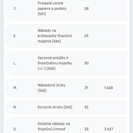
Predané cenné
J.
papiere a podiely
28
(561)
Náklady na
K.
krátkodobý finančný
29
majetok (566)
Opravné položky k
L.
finančnému majetku
30
(+/-) (565)
Nákladové úroky
M.
31
1 628
(562)
N.
Kurzové straty (563)
32
Ostatné náklady na
O.
finančnú činnosť
33
3 627