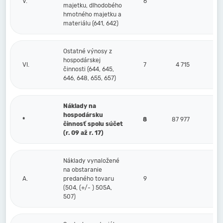
V.
6
majetku, dlhodobého
hmotného majetku a
materiálu (641, 642)
Ostatné výnosy z
hospodárskej
VI.
7
4 715
činnosti (644, 645,
646, 648, 655, 657)
Náklady na
hospodársku
*
8
87 977
činnosť spolu súčet
(r. 09 až r. 17)
Náklady vynaložené
na obstaranie
A.
predaného tovaru
9
(504, (+/- ) 505A,
507)