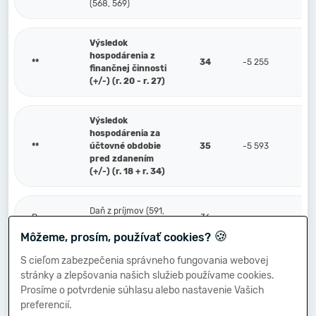
(568, 569)
Výsledok
hospodárenia z
**
34
-5 255
finančnej činnosti
(+/-) (r. 20 - r. 27)
Výsledok
hospodárenia za
**
účtovné obdobie
35
-5 593
pred zdanením
(+/-) (r. 18 + r. 34)
Daň z príjmov (591,
P.
36
595)
🍪
Môžeme, prosím, používať cookies?
S cieľom zabezpečenia správneho fungovania webovej
Prevod podielov na
stránky a zlepšovania našich služieb používame cookies.
výsledku
Q.
hospodárenia
37
Prosíme o potvrdenie súhlasu alebo nastavenie Vašich
spoločníkom (+/-)
preferencií.
(596)