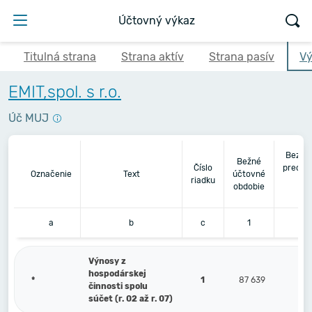
Účtovný výkaz
Titulná strana
Strana aktív
Strana pasív
Vý
EMIT,spol. s r.o.
Úč MUJ
Bezpr
Bežné
Číslo
predch
Označenie
Text
účtovné
riadku
úč
obdobie
ob
a
b
c
1
Výnosy z
hospodárskej
*
1
87 639
činnosti spolu
súčet (r. 02 až r. 07)