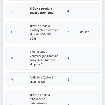
Tržby z predaja
I.
2
tovaru (604, 607)
Tržby z predaja
vlastných výrobkov a
II.
3
82 924
služieb (601, 602,
606)
Zmena stavu
vnútroorganizačných
III.
4
zásob (+/-) (účtová
skupina 61)
Aktivácia (účtová
IV.
5
skupina 62)
Tržby z predaja
dlhodobého
nehmotného