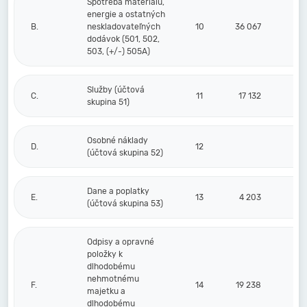
Spotreba materiálu,
energie a ostatných
B.
neskladovateľných
10
36 067
dodávok (501, 502,
503, (+/-) 505A)
Služby (účtová
C.
11
17 132
skupina 51)
Osobné náklady
D.
12
(účtová skupina 52)
Dane a poplatky
E.
13
4 203
(účtová skupina 53)
Odpisy a opravné
položky k
dlhodobému
nehmotnému
F.
14
19 238
majetku a
dlhodobému