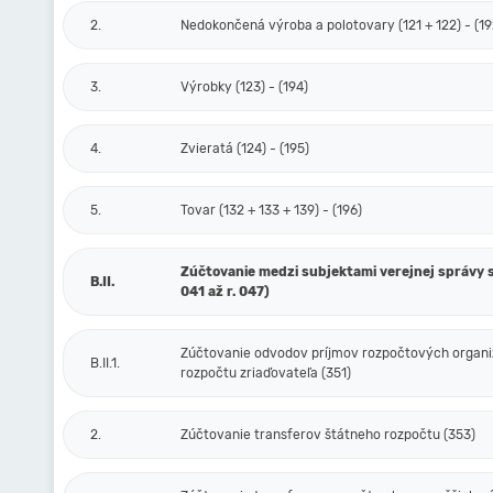
2.
Nedokončená výroba a polotovary (121 + 122) - (19
3.
Výrobky (123) - (194)
4.
Zvieratá (124) - (195)
5.
Tovar (132 + 133 + 139) - (196)
Zúčtovanie medzi subjektami verejnej správy s
B.II.
041 až r. 047)
Zúčtovanie odvodov príjmov rozpočtových organiz
B.II.1.
rozpočtu zriaďovateľa (351)
2.
Zúčtovanie transferov štátneho rozpočtu (353)