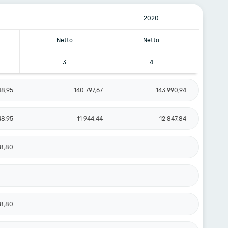
2020
Netto
Netto
3
4
48,95
140 797,67
143 990,94
48,95
11 944,44
12 847,84
58,80
58,80