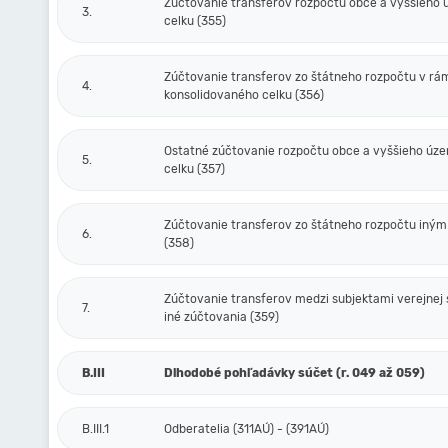
Zúčtovanie transferov rozpočtu obce a vyššieho
3.
celku (355)
Zúčtovanie transferov zo štátneho rozpočtu v rá
4.
konsolidovaného celku (356)
Ostatné zúčtovanie rozpočtu obce a vyššieho úz
5.
celku (357)
Zúčtovanie transferov zo štátneho rozpočtu iný
6.
(358)
Zúčtovanie transferov medzi subjektami verejnej 
7.
iné zúčtovania (359)
B.III
Dlhodobé pohľadávky súčet (r. 049 až 059)
B.III.1
Odberatelia (311AÚ) - (391AÚ)