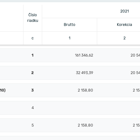
2021
Číslo
riadku
Brutto
Korekcia
c
1
2
1
161 346,62
20 5
2
32 493,39
20 5
10)
3
2 158,80
2 1
4
5
2 158,80
2 1