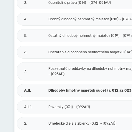
3.
Oceniteľné práva (014) - (074+091AÚ)
4.
Drobný dlhodobý nehmotný majetok (018) - (078
5.
Ostatný dlhodobý nehmotný majetok (019) - (079
6.
Obstaranie dlhodobého nehmotného majetku (041)
Poskytnuté preddavky na dlhodobý nehmotný maj
7.
- (095AÚ)
A.II.
Dlhodobý hmotný majetok súčet (r. 012 až 023
A.II.1.
Pozemky (031) - (092AÚ)
2.
Umelecké diela a zbierky (032) - (092AÚ)