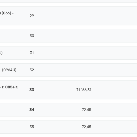
 (066) -
29
30
Ú)
31
- (096AÚ)
32
 r. 085+ r.
33
71 166,31
34
72,45
35
72,45