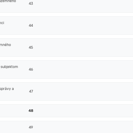
 územného
43
mci
44
emného
45
m subjektom
46
správy a
47
48
49