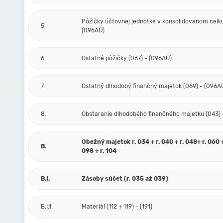
Pôžičky účtovnej jednotke v konsolidovanom celku
5.
(096AÚ)
6.
Ostatné pôžičky (067) - (096AÚ)
7.
Ostatný dlhodobý finančný majetok (069) - (096A
8.
Obstaranie dlhodobého finančného majetku (043) 
Obežný majetok r. 034 + r. 040 + r. 048+ r. 060 +
B.
098 + r. 104
B.I.
Zásoby súčet (r. 035 až 039)
B.I.1.
Materiál (112 + 119) - (191)