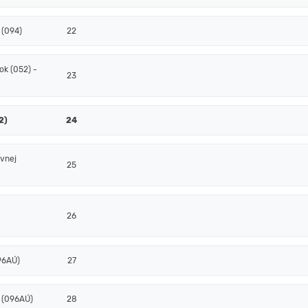
 (094)
22
k (052) -
23
2)
24
ovnej
25
26
096AÚ)
27
- (096AÚ)
28