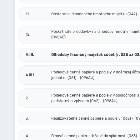
11.
Obstaranie dlhodobého hmotného majetku (042) -
Poskytnuté preddavky na dlhodobý hmotný majeto
12.
(095AÚ)
A.III.
Dlhodobý finančný majetok súčet (r. 025 až 03
Podielové cenné papiere a podiely v dcérskej účt
A.III.1.
jednotke (061) - (096AÚ)
Podielové cenné papiere a podiely v spoločnosti s
2.
podstatným vplyvom (062) - (096AÚ)
3.
Realizovateľné cenné papiere a podiely (063) - (
4.
Dlhové cenné papiere držané do splatnosti (065) 