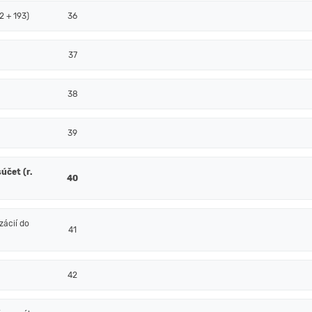
2 + 193)
36
37
38
39
účet (r.
40
ácií do
41
42