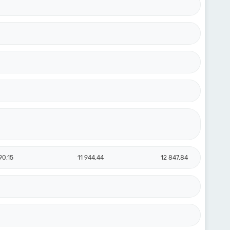
90,15
11 944,44
12 847,84