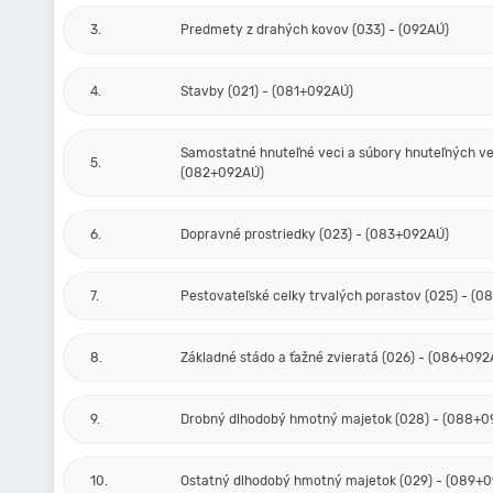
3.
Predmety z drahých kovov (033) - (092AÚ)
4.
Stavby (021) - (081+092AÚ)
Samostatné hnuteľné veci a súbory hnuteľných vec
5.
(082+092AÚ)
6.
Dopravné prostriedky (023) - (083+092AÚ)
7.
Pestovateľské celky trvalých porastov (025) - (
8.
Základné stádo a ťažné zvieratá (026) - (086+092
9.
Drobný dlhodobý hmotný majetok (028) - (088+0
10.
Ostatný dlhodobý hmotný majetok (029) - (089+