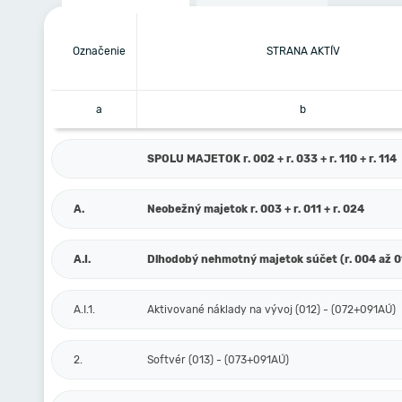
Označenie
STRANA AKTÍV
a
b
SPOLU MAJETOK r. 002 + r. 033 + r. 110 + r. 114
A.
Neobežný majetok r. 003 + r. 011 + r. 024
A.I.
Dlhodobý nehmotný majetok súčet (r. 004 až 0
A.I.1.
Aktivované náklady na vývoj (012) - (072+091AÚ)
2.
Softvér (013) - (073+091AÚ)