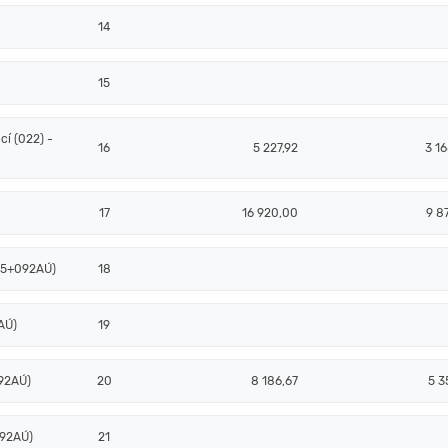
14
15
í (022) -
16
5 227,92
3 1
17
16 920,00
9 8
085+092AÚ)
18
AÚ)
19
92AÚ)
20
8 186,67
5 3
092AÚ)
21