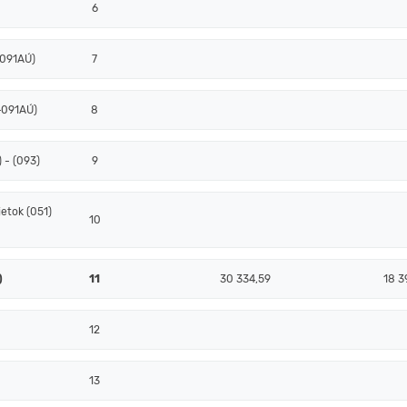
6
+091AÚ)
7
+091AÚ)
8
 - (093)
9
etok (051)
10
)
11
30 334,59
18 3
12
13