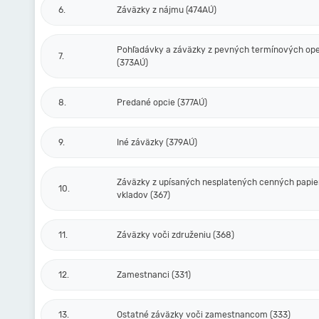
6.
Záväzky z nájmu (474AÚ)
Pohľadávky a záväzky z pevných termínových ope
7.
(373AÚ)
8.
Predané opcie (377AÚ)
9.
Iné záväzky (379AÚ)
Záväzky z upísaných nesplatených cenných papie
10.
vkladov (367)
11.
Záväzky voči združeniu (368)
12.
Zamestnanci (331)
13.
Ostatné záväzky voči zamestnancom (333)