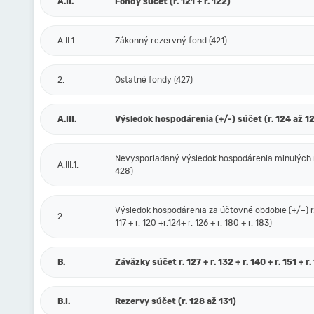
A.II.
Fondy súčet (r. 121 + r. 122)
A.II.1.
Zákonný rezervný fond (421)
2.
Ostatné fondy (427)
A.III.
Výsledok hospodárenia (+/-) súčet (r. 124 až 1
Nevysporiadaný výsledok hospodárenia minulých 
A.III.1.
428)
Výsledok hospodárenia za účtovné obdobie (+/–) r. 
2.
117 + r. 120 +r.124+ r. 126 + r. 180 + r. 183)
B.
Záväzky súčet r. 127 + r. 132 + r. 140 + r. 151 + r.
B.I.
Rezervy súčet (r. 128 až 131)