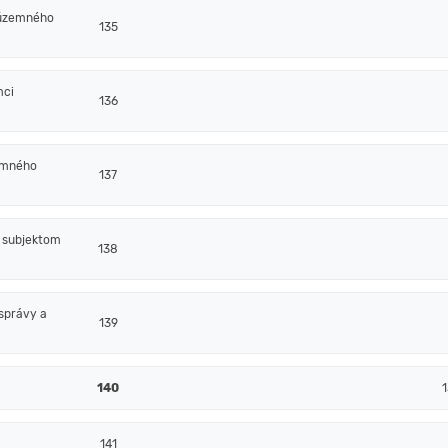
 územného
135
mci
136
emného
137
m subjektom
138
správy a
139
140
1
141