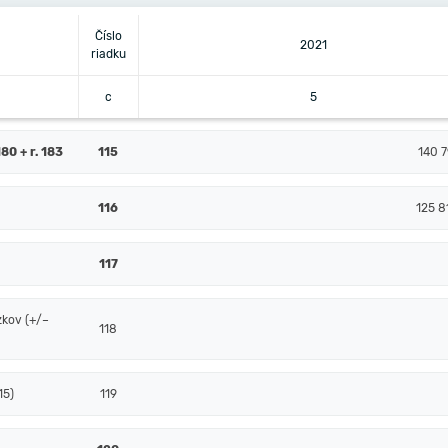
Číslo
2021
riadku
c
5
80 + r. 183
115
140 7
116
125 8
117
zkov (+/–
118
15)
119