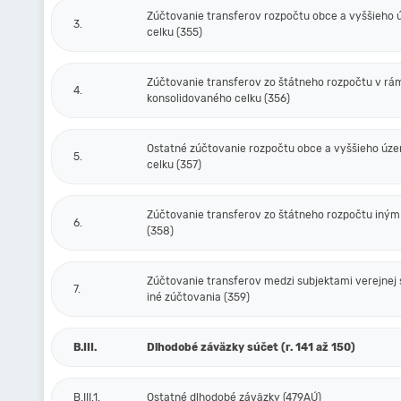
Zúčtovanie transferov rozpočtu obce a vyššieho
3.
celku (355)
Zúčtovanie transferov zo štátneho rozpočtu v rá
4.
konsolidovaného celku (356)
Ostatné zúčtovanie rozpočtu obce a vyššieho úz
5.
celku (357)
Zúčtovanie transferov zo štátneho rozpočtu iný
6.
(358)
Zúčtovanie transferov medzi subjektami verejnej 
7.
iné zúčtovania (359)
B.III.
Dlhodobé záväzky súčet (r. 141 až 150)
B.III.1.
Ostatné dlhodobé záväzky (479AÚ)