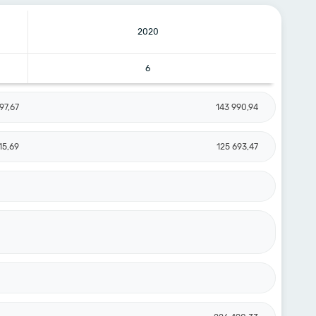
2020
6
97,67
143 990,94
15,69
125 693,47