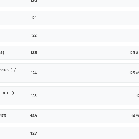
120
121
122
25)
123
125 8
rokov (+/–
124
125 6
001 - (r.
125
1
 173
126
14 9
127