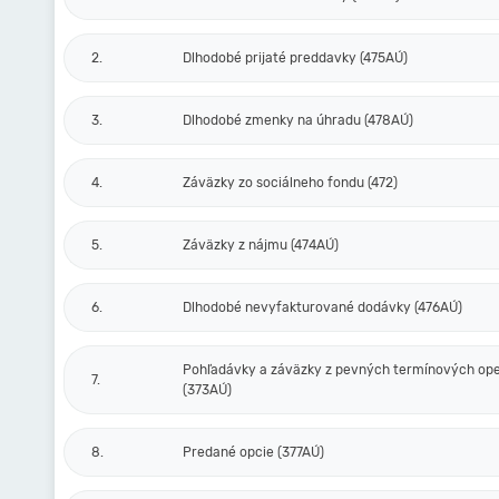
2.
Dlhodobé prijaté preddavky (475AÚ)
3.
Dlhodobé zmenky na úhradu (478AÚ)
4.
Záväzky zo sociálneho fondu (472)
5.
Záväzky z nájmu (474AÚ)
6.
Dlhodobé nevyfakturované dodávky (476AÚ)
Pohľadávky a záväzky z pevných termínových ope
7.
(373AÚ)
8.
Predané opcie (377AÚ)