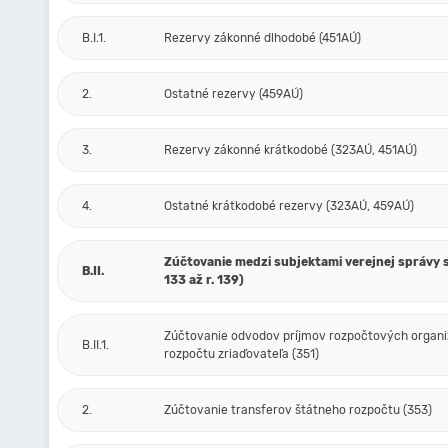
B.I.1.
Rezervy zákonné dlhodobé (451AÚ)
2.
Ostatné rezervy (459AÚ)
3.
Rezervy zákonné krátkodobé (323AÚ, 451AÚ)
4.
Ostatné krátkodobé rezervy (323AÚ, 459AÚ)
Zúčtovanie medzi subjektami verejnej správy s
B.II.
133 až r. 139)
Zúčtovanie odvodov príjmov rozpočtových organiz
B.II.1.
rozpočtu zriaďovateľa (351)
2.
Zúčtovanie transferov štátneho rozpočtu (353)