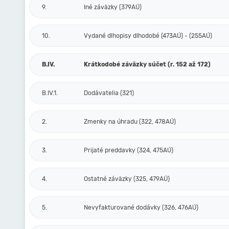
9.
Iné záväzky (379AÚ)
10.
Vydané dlhopisy dlhodobé (473AÚ) - (255AÚ)
B.IV.
Krátkodobé záväzky súčet (r. 152 až 172)
B.IV.1.
Dodávatelia (321)
2.
Zmenky na úhradu (322, 478AÚ)
3.
Prijaté preddavky (324, 475AÚ)
4.
Ostatné záväzky (325, 479AÚ)
5.
Nevyfakturované dodávky (326, 476AÚ)