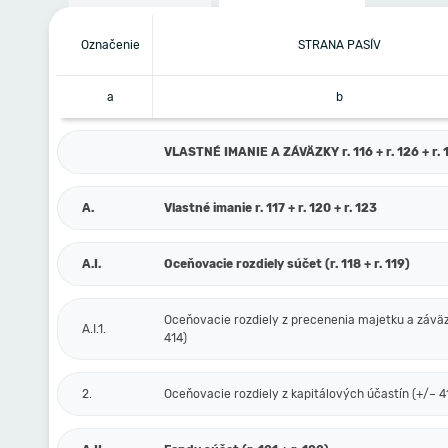
Označenie
STRANA PASÍV
a
b
VLASTNÉ IMANIE A ZÁVÄZKY r. 116 + r. 126 + r. 1
A.
Vlastné imanie r. 117 + r. 120 + r. 123
A.I.
Oceňovacie rozdiely súčet (r. 118 + r. 119)
Oceňovacie rozdiely z precenenia majetku a závä
A.I.1.
414)
2.
Oceňovacie rozdiely z kapitálových účastín (+/– 4