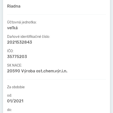
Riadna
Účtovná jednotka:
veľká
Daňové identifikačné číslo:
2021532843
IČO:
35775203
SK NACE:
20590 Výroba ost.chem.výr.i.n.
Za obdobie
od:
01/2021
do: