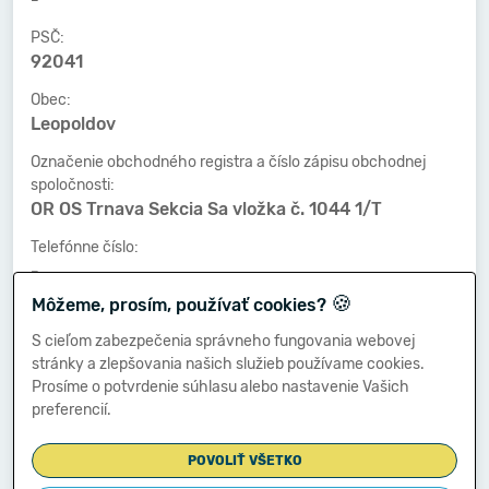
PSČ:
92041
Obec:
Leopoldov
Označenie obchodného registra a číslo zápisu obchodnej
spoločnosti:
OR OS Trnava Sekcia Sa vložka č. 1044 1/T
Telefónne číslo:
-
🍪
Môžeme, prosím, používať cookies?
Faxové číslo:
-
S cieľom zabezpečenia správneho fungovania webovej
stránky a zlepšovania našich služieb používame cookies.
E-mailová adresa:
Prosíme o potvrdenie súhlasu alebo nastavenie Vašich
-
preferencií.
POVOLIŤ VŠETKO
Zostavená dňa: