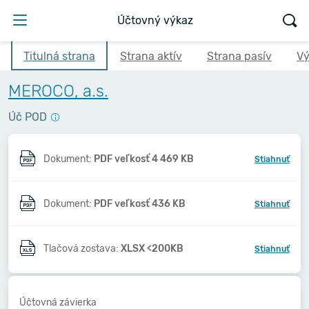
Účtovný výkaz
Titulná strana
Strana aktív
Strana pasív
Vý
MEROCO, a.s.
Úč POD
Dokument:
PDF veľkosť 4 469 KB
Stiahnuť
Dokument:
PDF veľkosť 436 KB
Stiahnuť
Tlačová zostava:
XLSX <200KB
Stiahnuť
Účtovná závierka