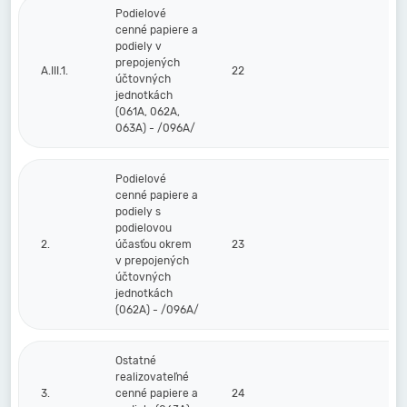
Podielové
cenné papiere a
podiely v
prepojených
A.III.1.
22
účtovných
jednotkách
(061A, 062A,
063A) - /096A/
Podielové
cenné papiere a
podiely s
podielovou
2.
účasťou okrem
23
v prepojených
účtovných
jednotkách
(062A) - /096A/
Ostatné
realizovateľné
3.
cenné papiere a
24