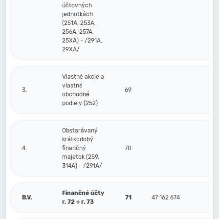
účtovných
jednotkách
(251A, 253A,
256A, 257A,
25XA) - /291A,
29XA/
Vlastné akcie a
vlastné
3.
69
obchodné
podiely (252)
Obstarávaný
krátkodobý
4.
finančný
70
majetok (259,
314A) - /291A/
Finančné účty
B.V.
71
47 162 674
r. 72 + r. 73