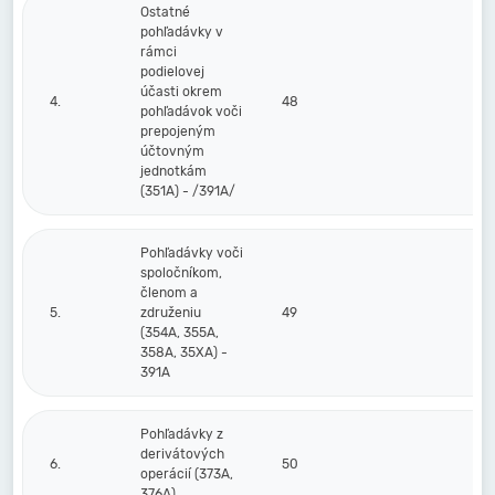
Ostatné
pohľadávky v
rámci
podielovej
účasti okrem
4.
48
pohľadávok voči
prepojeným
účtovným
jednotkám
(351A) - /391A/
Pohľadávky voči
spoločníkom,
členom a
5.
združeniu
49
(354A, 355A,
358A, 35XA) -
391A
Pohľadávky z
derivátových
6.
50
operácií (373A,
376A)