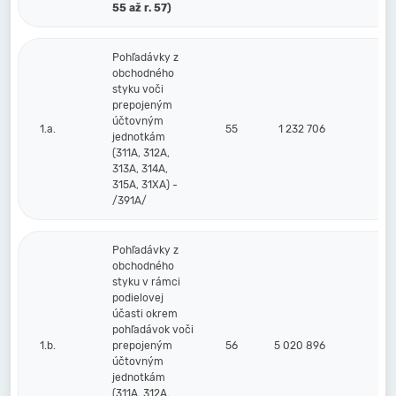
55 až r. 57)
Pohľadávky z
obchodného
styku voči
prepojeným
účtovným
1.a.
55
1 232 706
jednotkám
(311A, 312A,
313A, 314A,
315A, 31XA) -
/391A/
Pohľadávky z
obchodného
styku v rámci
podielovej
účasti okrem
pohľadávok voči
1.b.
prepojeným
56
5 020 896
účtovným
jednotkám
(311A, 312A,