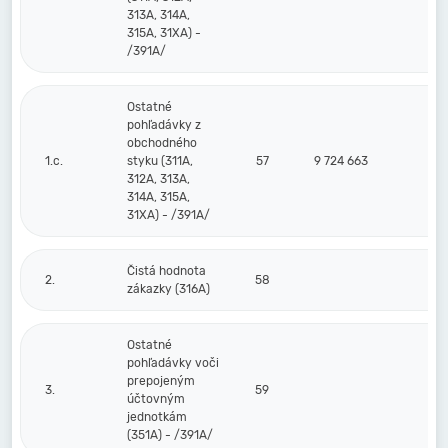
313A, 314A,
315A, 31XA) -
/391A/
Ostatné
pohľadávky z
obchodného
1.c.
styku (311A,
57
9 724 663
312A, 313A,
314A, 315A,
31XA) - /391A/
Čistá hodnota
2.
58
zákazky (316A)
Ostatné
pohľadávky voči
prepojeným
3.
59
účtovným
jednotkám
(351A) - /391A/