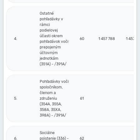
Ostatné
pohľadávky v
rámci
podielovej
účasti okrem
4.
60
1 457 788
1 457 7
pohľadávok voči
prepojeným
účtovným
jednotkám
(351A) - /391A/
Pohľadávky voči
spoločníkom,
členom a
5.
združeniu
61
(354A, 355A,
358A, 35XA,
398A) - /391A/
Sociálne
6.
poistenie (336) -
62