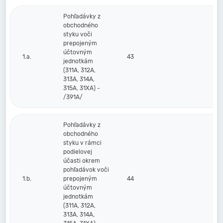
Pohľadávky z
obchodného
styku voči
prepojeným
účtovným
1.a.
43
jednotkám
(311A, 312A,
313A, 314A,
315A, 31XA) -
/391A/
Pohľadávky z
obchodného
styku v rámci
podielovej
účasti okrem
pohľadávok voči
1.b.
prepojeným
44
účtovným
jednotkám
(311A, 312A,
313A, 314A,