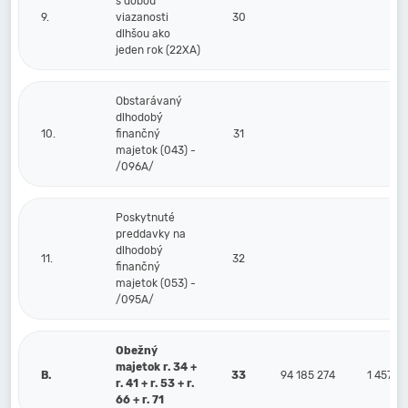
s dobou
9.
viazanosti
30
dlhšou ako
jeden rok (22XA)
Obstarávaný
dlhodobý
10.
finančný
31
majetok (043) -
/096A/
Poskytnuté
preddavky na
dlhodobý
11.
32
finančný
majetok (053) -
/095A/
Obežný
majetok r. 34 +
B.
33
94 185 274
1 457 7
r. 41 + r. 53 + r.
66 + r. 71