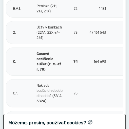
Peniaze (211,
B.V.1.
72
1 131
213, 21X)
Účty v bankách
2.
(221A, 22X +/-
73
47 161 543
261)
Časové
rozlíšenie
C.
74
164 693
súčet (r. 75 až
r. 78)
Náklady
budúcich období
C.1.
75
dlhodobé (381A,
382A)
Náklady
🍪
Môžeme, prosím, používať cookies?
budúcich období
2.
76
54 281
krátkodobé