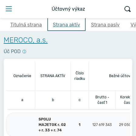
Účtovný výkaz
Titulná strana
Strana aktív
Strana pasív
Vý
MEROCO, a.s.
Úč POD
Číslo
Označenie
STRANA AKTÍV
Bežné účtovné 
riadku
Brutto -
Korekcia 
a
b
c
časť 1
časť 2
SPOLU
MAJETOK r. 02
1
127 619 343
29 050 9
+ r. 33 + r. 74