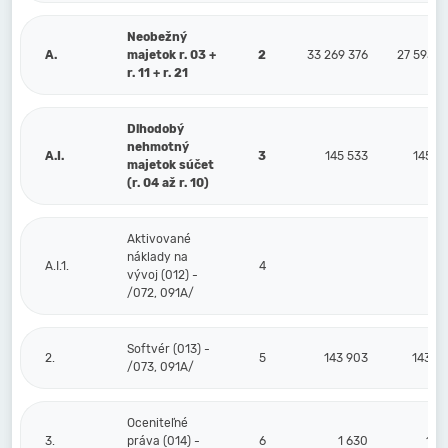
Neobežný
A.
majetok r. 03 +
2
33 269 376
27 593 1
r. 11 + r. 21
Dlhodobý
nehmotný
A.I.
3
145 533
145 5
majetok súčet
(r. 04 až r. 10)
Aktivované
náklady na
A.I.1.
4
vývoj (012) -
/072, 091A/
Softvér (013) -
2.
5
143 903
143 9
/073, 091A/
Oceniteľné
3.
práva (014) -
6
1 630
1 6