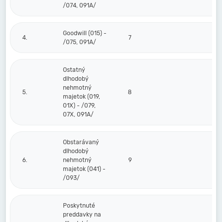
/074, 091A/
Goodwill (015) -
4.
7
/075, 091A/
Ostatný
dlhodobý
nehmotný
5.
8
majetok (019,
01X) - /079,
07X, 091A/
Obstarávaný
dlhodobý
6.
nehmotný
9
majetok (041) -
/093/
Poskytnuté
preddavky na