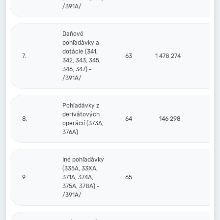
/391A/
Daňové
pohľadávky a
dotácie (341,
7.
63
1 478 274
342, 343, 345,
346, 347) -
/391A/
Pohľadávky z
derivátových
8.
64
146 298
operácií (373A,
376A)
Iné pohľadávky
(335A, 33XA,
9.
371A, 374A,
65
375A, 378A) -
/391A/