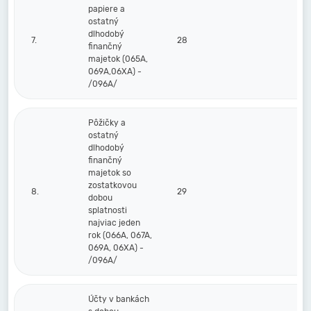
papiere a
ostatný
dlhodobý
7.
28
finančný
majetok (065A,
069A,06XA) -
/096A/
Pôžičky a
ostatný
dlhodobý
finančný
majetok so
zostatkovou
8.
29
dobou
splatnosti
najviac jeden
rok (066A, 067A,
069A, 06XA) -
/096A/
Účty v bankách