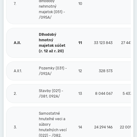
dlhodobý
7.
10
nehmotný
majetok (051) -
/095A/
Dlhodobý
hmotný
A.II.
11
33 123 843
27 447 6
majetok súčet
(r. 12 až r. 20)
Pozemky (031) -
A.II.1.
12
328 573
/092A/
Stavby (021) -
2.
13
8 044 067
5 437 6
/081, 092A/
Samostatné
hnuteľné veci a
súbory
3.
14
24 294 146
22 009 9
hnuteľných vecí
(022) - /082,