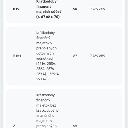
Krátkodobý
finančný
B.IV.
66
7 769 659
majetok súčet
(r. 67 až r. 70)
Krátkodobý
finančný
majetok v
prepojených
účtovných
B.IV.1.
67
7 769 659
jednotkách
(251A, 253A,
256A, 257A,
25XA) - /291A,
29XA/
Krátkodobý
finančný
majetok bez
krátkodobého
finančného
majetku v
2.
prepojených
68