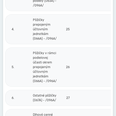
podiely (063A) -
/096A/
Pôžičky
prepojeným
4.
účtovným
25
jednotkám
(066A) - /096A/
Pôžičky v rámci
podielovej
účasti okrem
5.
prepojeným
26
účtovným
jednotkám
(066A) - /096A/
Ostatné pôžičky
6.
27
(067A) - /096A/
Dlhové cenné