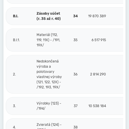
Zásoby súčet
B.I.
34
19 870 389
(r. 35 až r. 40)
Materiál (112,
B.I.1.
119, 11X) - /191,
35
6 517 915
19X/
Nedokončená
výroba a
polotovary
2.
36
2 814 290
vlastnej výroby
(121, 122, 12X) -
/192, 193, 19X/
Výrobky (123) -
3.
37
10 538 184
/194/
Zvieratá (124) -
4.
38