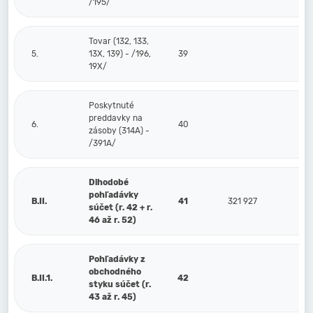
/195/
Tovar (132, 133,
5.
13X, 139) - /196,
39
19X/
Poskytnuté
preddavky na
6.
40
zásoby (314A) -
/391A/
Dlhodobé
pohľadávky
B.II.
41
321 927
súčet (r. 42 + r.
46 až r. 52)
Pohľadávky z
obchodného
B.II.1.
42
styku súčet (r.
43 až r. 45)