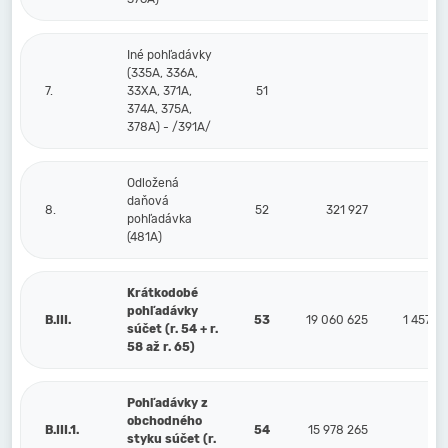
Iné pohľadávky
(335A, 336A,
7.
33XA, 371A,
51
374A, 375A,
378A) - /391A/
Odložená
daňová
8.
52
321 927
pohľadávka
(481A)
Krátkodobé
pohľadávky
B.III.
53
19 060 625
1 457 7
súčet (r. 54 + r.
58 až r. 65)
Pohľadávky z
obchodného
B.III.1.
54
15 978 265
styku súčet (r.