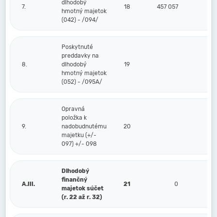
dlhodobý
7.
18
457 057
hmotný majetok
(042) - /094/
Poskytnuté
preddavky na
8.
dlhodobý
19
hmotný majetok
(052) - /095A/
Opravná
položka k
9.
nadobudnutému
20
majetku (+/-
097) +/- 098
Dlhodobý
finančný
A.III.
21
0
majetok súčet
(r. 22 až r. 32)