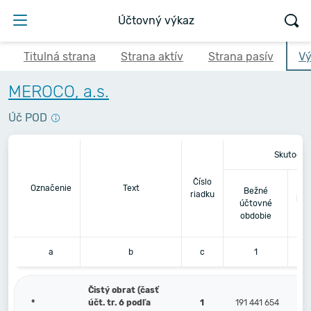
Účtovný výkaz
Titulná strana
Strana aktív
Strana pasív
Vý
MEROCO, a.s.
Úč POD
Skutočno
Číslo
Be
Označenie
Text
Bežné
riadku
pre
účtovné
obdobie
a
b
c
1
Čistý obrat (časť
*
účt. tr. 6 podľa
1
191 441 654