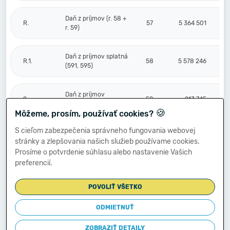
Daň z príjmov (r. 58 +
R.
57
5 364 501
r. 59)
Daň z príjmov splatná
R.1.
58
5 578 246
(591, 595)
Daň z príjmov
2.
59
-213 745
odložená (+/-) (592)
🍪
Môžeme, prosím, používať cookies?
S cieľom zabezpečenia správneho fungovania webovej
Prevod podielov na
stránky a zlepšovania našich služieb používame cookies.
výsledku
S.
hospodárenia
60
Prosíme o potvrdenie súhlasu alebo nastavenie Vašich
spoločníkom (+/-
preferencií.
596)
POVOLIŤ VŠETKO
Výsledok
hospodárenia za
ODMIETNUŤ
****
účtovné obdobie po
61
20 835 015
zdanení (+/-) (r. 56
ZOBRAZIŤ DETAILY