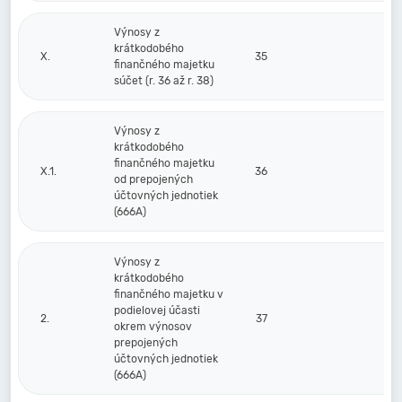
Výnosy z
krátkodobého
X.
35
finančného majetku
súčet (r. 36 až r. 38)
Výnosy z
krátkodobého
finančného majetku
X.1.
36
od prepojených
účtovných jednotiek
(666A)
Výnosy z
krátkodobého
finančného majetku v
podielovej účasti
2.
37
okrem výnosov
prepojených
účtovných jednotiek
(666A)