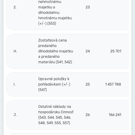
nehmotnému
2.
majetku a
23
dlhodobému
hmotnému majetku
(+/-) (553)
Zostatková cena
predaného
H.
dlhodobého majetku
24
25 701
a predaného
materiálu (541, 542)
Opravné položky k
I.
pohľadávkam (+/-)
25
1 457 788
(547)
Ostatné náklady na
hospodársku činnosť
J.
26
166 241
(543, 544, 545, 546,
548, 549, 555, 557)