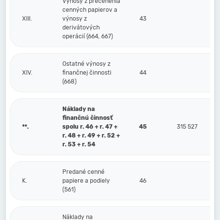
Výnosy z precenenia
cenných papierov a
XIII.
výnosy z
43
derivátových
operácií (664, 667)
Ostatné výnosy z
XIV.
finančnej činnosti
44
(668)
Náklady na
finančnú činnosť
**.
spolu r. 46 + r. 47 +
45
315 527
r. 48 + r. 49 + r. 52 +
r. 53 + r. 54
Predané cenné
K.
papiere a podiely
46
(561)
Náklady na