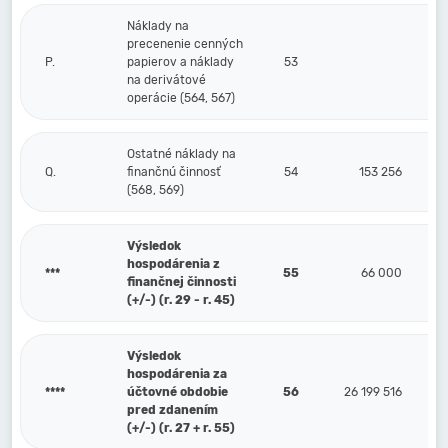
Náklady na
precenenie cenných
P.
papierov a náklady
53
na derivátové
operácie (564, 567)
Ostatné náklady na
Q.
finančnú činnosť
54
153 256
(568, 569)
Výsledok
hospodárenia z
***
55
66 000
finančnej činnosti
(+/-) (r. 29 - r. 45)
Výsledok
hospodárenia za
****
účtovné obdobie
56
26 199 516
pred zdanením
(+/-) (r. 27 + r. 55)