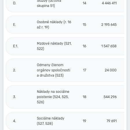
Služby (účtová
D.
14
4 446 411
skupina 51)
Osobné náklady (r. 16
E.
15
2 195 645
až r. 19)
Mzdové náklady (521,
E.1.
16
1 547 658
522)
Odmeny členom
2.
orgánov spoločnosti
17
24 000
a družstva (523)
Náklady na sociálne
3.
poistenie (524, 525,
18
544 296
526)
Sociálne náklady
4.
19
79 691
(527, 528)