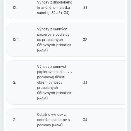
Výnosy z dlhodobého
IX.
finančného majetku
31
súčet (r. 32 až r. 34)
Výnosy z cenných
papierov a podielov
IX.1.
od prepojených
32
účtovných jednotiek
(665A)
Výnosy z cenných
papierov a podielov v
podielovej účasti
2.
okrem výnosov
33
prepojených
účtovných jednotiek
(665A)
Ostatné výnosy z
3.
cenných papierov a
34
podielov (665A)