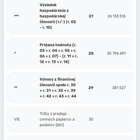
Výsledok
hospodárenia z
***
hospodárskej
27
26 133 516
činnosti (+/-) (r. 02
- r. 10)
Pridaná hodnota (r.
03 + r. 04 + r. 05 + r.
*
28
30 796 691
06 + r. 07) - (r. 11 + r.
12 + r. 13 + r. 14)
Výnosy z finančnej
činnosti spolu r. 30
**
29
381 527
+ r. 31 + r. 35 + r. 39
+ r. 42 + r. 43 + r. 44
Tržby z predaja
VIII.
cenných papierov a
30
podielov (661)