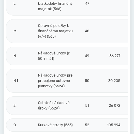
L.
krátkodobý finančný
47
majetok (566)
Opravné položky k
M.
finančnému majetku
48
(+/-) (565)
Nákladové úroky (r.
N.
49
56 277
50 + r. 51)
Nákladové úroky pre
N.1.
prepojené účtovné
50
30 205
jednotky (562A)
Ostatné nákladové
2.
51
26 072
úroky (562A)
O.
Kurzové straty (563)
52
105 994