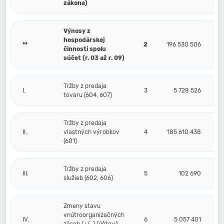
zákona)
Výnosy z
hospodárskej
**
2
196 530 506
činnosti spolu
súčet (r. 03 až r. 09)
Tržby z predaja
I.
3
5 728 526
tovaru (604, 607)
Tržby z predaja
II.
vlastných výrobkov
4
185 610 438
(601)
Tržby z predaja
III.
5
102 690
služieb (602, 606)
Zmeny stavu
vnútroorganizačných
IV.
6
5 057 401