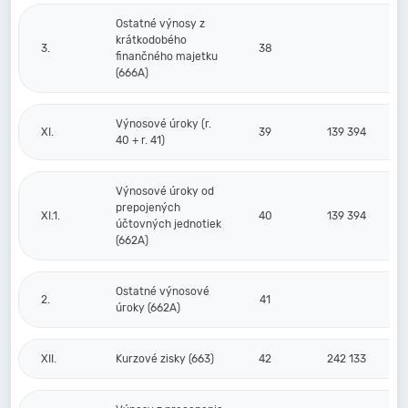
Ostatné výnosy z
krátkodobého
3.
38
finančného majetku
(666A)
Výnosové úroky (r.
XI.
39
139 394
40 + r. 41)
Výnosové úroky od
prepojených
XI.1.
40
139 394
účtovných jednotiek
(662A)
Ostatné výnosové
2.
41
úroky (662A)
XII.
Kurzové zisky (663)
42
242 133