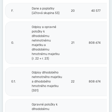
Dane a poplatky
F.
20
40 577
(účtová skupina 53)
Odpisy a opravné
položky k
dlhodobému
nehmotnému
G.
21
808 674
majetku a
dlhodobému
hmotnému majetku
(r. 22 + r. 23)
Odpisy dlhodobého
nehmotného majetku
G.1.
a dlhodobého
22
808 674
hmotného majetku
(551)
Opravné položky k
dlhodobému