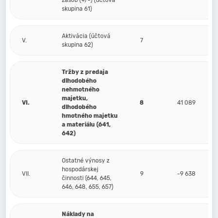
zásob (+/-) (účtová
skupina 61)
Aktivácia (účtová
V.
7
skupina 62)
Tržby z predaja
dlhodobého
nehmotného
majetku,
VI.
8
41 089
dlhodobého
hmotného majetku
a materiálu (641,
642)
Ostatné výnosy z
hospodárskej
VII.
9
-9 638
činnosti (644, 645,
646, 648, 655, 657)
Náklady na