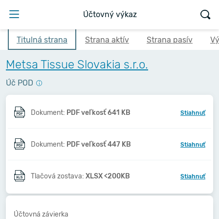
Účtovný výkaz
Titulná strana
Strana aktív
Strana pasív
Vý
Metsa Tissue Slovakia s.r.o.
Úč POD
Dokument:
PDF veľkosť 641 KB
Stiahnuť
Dokument:
PDF veľkosť 447 KB
Stiahnuť
Tlačová zostava:
XLSX <200KB
Stiahnuť
Účtovná závierka