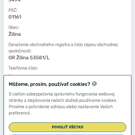
PSČ:
01161
Obec:
Žilina
Označenie obchodného registra a číslo zápisu obchodnej
spoločnosti:
OR Žilina 53581/L
Telefónne číslo:
-
🍪
Môžeme, prosím, používať cookies?
Faxové číslo:
-
S cieľom zabezpečenia správneho fungovania webovej
stránky a zlepšovania našich služieb používame cookies.
E-mailová adresa:
Prosíme o potvrdenie súhlasu alebo nastavenie Vašich
-
preferencií.
POVOLIŤ VŠETKO
Zostavená dňa: