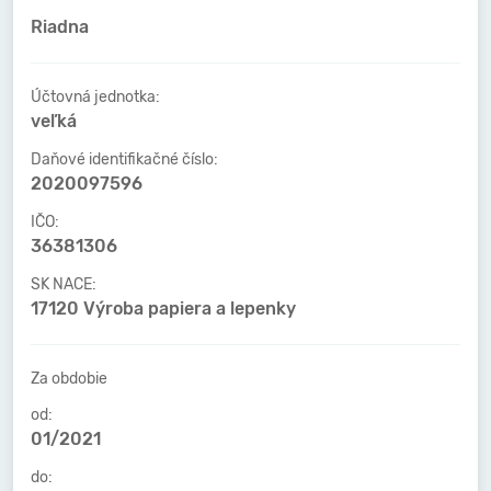
Riadna
Účtovná jednotka:
veľká
Daňové identifikačné číslo:
2020097596
IČO:
36381306
SK NACE:
17120 Výroba papiera a lepenky
Za obdobie
od:
01/2021
do: