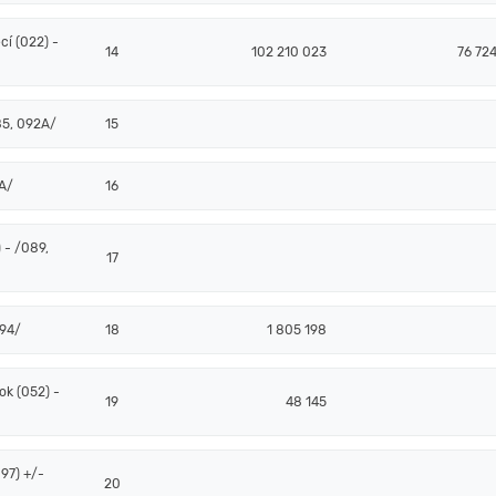
í (022) -
14
102 210 023
76 724
85, 092A/
15
2A/
16
 - /089,
17
094/
18
1 805 198
k (052) -
19
48 145
97) +/-
20