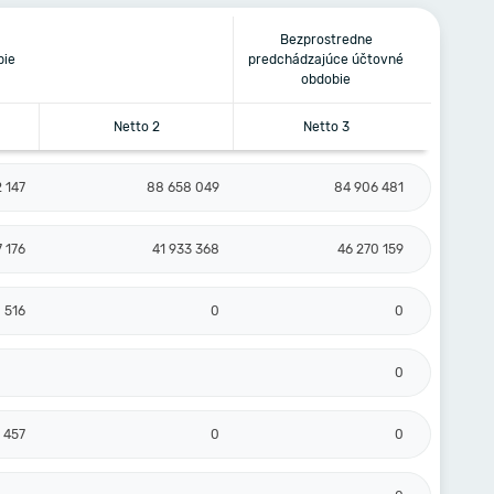
Bezprostredne
bie
predchádzajúce účtovné
obdobie
Netto 2
Netto 3
2 147
88 658 049
84 906 481
7 176
41 933 368
46 270 159
 516
0
0
0
 457
0
0