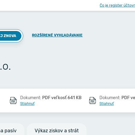
Čo je register účtov
ROZŠÍRENÉ VYHĽADÁVANIE
J ZNOVA
.o.
Dokument:
PDF veľkosť 641 KB
Dokument:
PDF ve
Stiahnuť
Stiahnuť
na pasív
Výkaz ziskov a strát