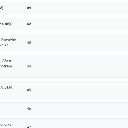
52)
41
 r. 45)
42
m účtovným
43
/391A/
j účasti
dnotkám
44
A, 313A,
45
46
jednotkám
47