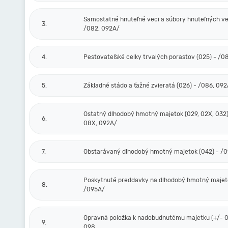
Samostatné hnuteľné veci a súbory hnuteľných vec
3.
/082, 092A/
4.
Pestovateľské celky trvalých porastov (025) - /0
5.
Základné stádo a ťažné zvieratá (026) - /086, 09
Ostatný dlhodobý hmotný majetok (029, 02X, 032)
6.
08X, 092A/
7.
Obstarávaný dlhodobý hmotný majetok (042) - /
Poskytnuté preddavky na dlhodobý hmotný majeto
8.
/095A/
Opravná položka k nadobudnutému majetku (+/- 0
9.
098