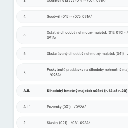
3.
Oceniteľné práva (014) - /074, 091A/
4.
Goodwill (015) - /075, 091A/
Ostatný dlhodobý nehmotný majetok (019, 01X) - /
5.
091A/
6.
Obstarávaný dlhodobý nehmotný majetok (041) -
Poskytnuté preddavky na dlhodobý nehmotný maj
7.
- /095A/
A.II.
Dlhodobý hmotný majetok súčet (r. 12 až r. 20)
A.II.1.
Pozemky (031) - /092A/
2.
Stavby (021) - /081, 092A/