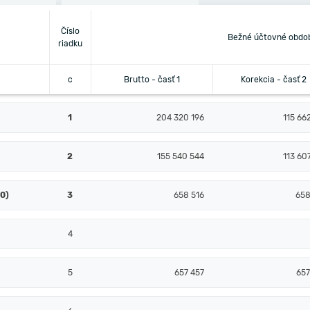
Číslo
Bežné účtovné obdo
riadku
c
Brutto - časť 1
Korekcia - časť 2
1
204 320 196
115 66
2
155 540 544
113 60
10)
3
658 516
658
4
5
657 457
657