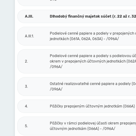
A.III.
Dlhodobý finančný majetok súčet (r. 22 až r. 32
Podielové cenné papiere a podiely v prepojených
A.III.1.
jednotkách (061A, 062A, 063A) - /096A/
Podielové cenné papiere a podiely s podielovou ú
2.
okrem v prepojených účtovných jednotkách (062A
/096A/
Ostatné realizovateľné cenné papiere a podiely (0
3.
/096A/
4.
Pôžičky prepojeným účtovným jednotkám (066A) 
Pôžičky v rámci podielovej účasti okrem prepoje
5.
účtovným jednotkám (066A) - /096A/