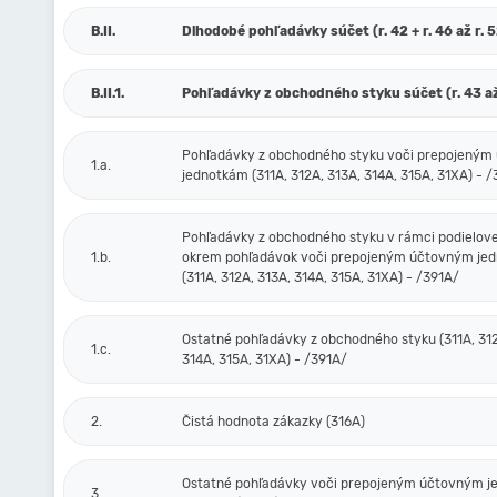
B.II.
Dlhodobé pohľadávky súčet (r. 42 + r. 46 až r. 
B.II.1.
Pohľadávky z obchodného styku súčet (r. 43 až
Pohľadávky z obchodného styku voči prepojený
1.a.
jednotkám (311A, 312A, 313A, 314A, 315A, 31XA) - 
Pohľadávky z obchodného styku v rámci podielove
1.b.
okrem pohľadávok voči prepojeným účtovným je
(311A, 312A, 313A, 314A, 315A, 31XA) - /391A/
Ostatné pohľadávky z obchodného styku (311A, 312
1.c.
314A, 315A, 31XA) - /391A/
2.
Čistá hodnota zákazky (316A)
Ostatné pohľadávky voči prepojeným účtovným 
3.