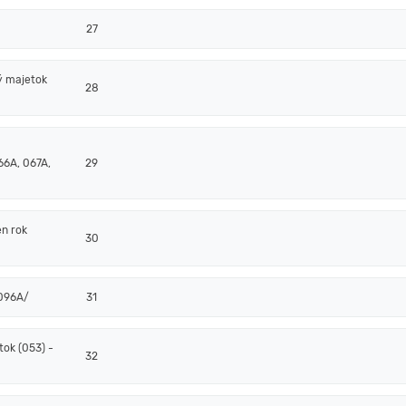
27
ý majetok
28
66A, 067A,
29
en rok
30
/096A/
31
ok (053) -
32