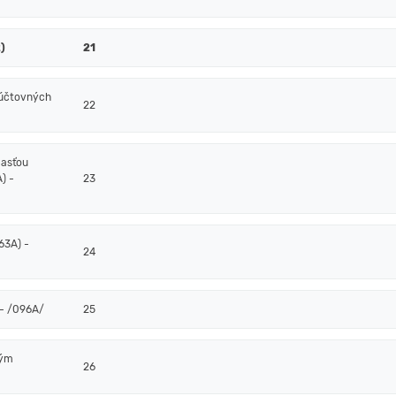
)
21
 účtovných
22
časťou
) -
23
63A) -
24
- /096A/
25
ným
26