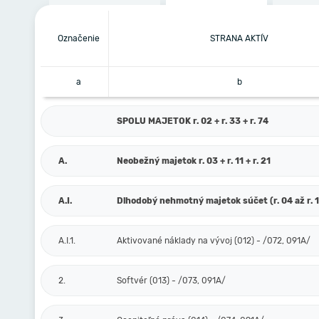
Označenie
STRANA AKTÍV
a
b
SPOLU MAJETOK r. 02 + r. 33 + r. 74
A.
Neobežný majetok r. 03 + r. 11 + r. 21
A.I.
Dlhodobý nehmotný majetok súčet (r. 04 až r. 
A.I.1.
Aktivované náklady na vývoj (012) - /072, 091A/
2.
Softvér (013) - /073, 091A/