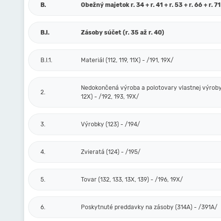
B.
Obežný majetok r. 34 + r. 41 + r. 53 + r. 66 + r. 71
B.I.
Zásoby súčet (r. 35 až r. 40)
B.I.1.
Materiál (112, 119, 11X) - /191, 19X/
Nedokončená výroba a polotovary vlastnej výroby 
2.
12X) - /192, 193, 19X/
3.
Výrobky (123) - /194/
4.
Zvieratá (124) - /195/
5.
Tovar (132, 133, 13X, 139) - /196, 19X/
6.
Poskytnuté preddavky na zásoby (314A) - /391A/