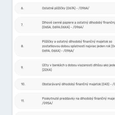
6.
Ostatné pôžičky (067A) - /096A/
Dlhové cenné papiere a ostatný dlhodobý finančn
7.
(065A, 069A,06XA) - /096A/
Pôžičky a ostatný dlhodobý finančný majetok so
8.
zostatkovou dobou splatnosti najviac jeden rok (0
069A, 06XA) - /096A/
Účty v bankách s dobou viazanosti dlhšou ako jed
9.
(22XA)
10.
Obstarávaný dlhodobý finančný majetok (043) - 
Poskytnuté preddavky na dlhodobý finančný majet
11.
/095A/