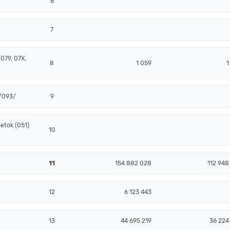
6
7
079, 07X,
8
1 059
1
 /093/
9
etok (051)
10
11
154 882 028
112 948
12
6 123 443
13
44 695 219
36 224