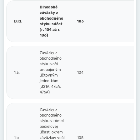
Dlhodobé
záväzky z
obchodného
B.I.1.
103
styku súčet
(r. 104 až r.
106)
Záväzky z
obchodného
styku voči
prepojeným
1.a.
104
účtovným
jednotkám
(321A, 475A,
476A)
Záväzky z
obchodného
styku v rámci
podielovej
účasti okrem
1.b.
záväzkov voči
105