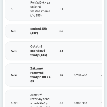
Pohľadávky za
upísané
3.
84
vlastné imanie
(/-/353)
Emisné ážio
A.II.
85
(412)
Ostatné
A.III.
kapitálové
86
fondy (413)
Zákonné
rezervné
A.IV.
87
3 984 333
3 9
fondy r. 88 + r.
89
Zákonný
rezervný fond
A.IV.1.
a nedeliteľný
88
3 984 333
3 9