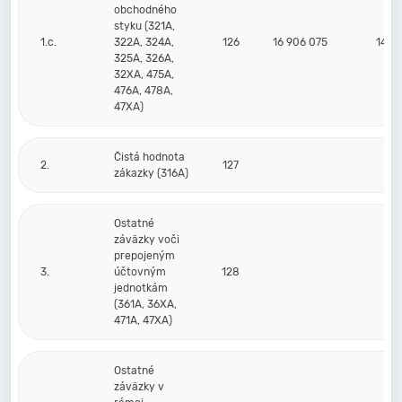
obchodného
styku (321A,
1.c.
322A, 324A,
126
16 906 075
14 2
325A, 326A,
32XA, 475A,
476A, 478A,
47XA)
Čistá hodnota
2.
127
zákazky (316A)
Ostatné
záväzky voči
prepojeným
3.
účtovným
128
jednotkám
(361A, 36XA,
471A, 47XA)
Ostatné
záväzky v