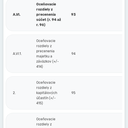
Oceňovacie
rozdiely z
A.VI.
precenenia
93
súčet (r. 94 až
r. 96)
Oceňovacie
rozdiely z
precenenia
A.VI.1.
94
majetku a
záväzkov (+/-
414)
Oceňovacie
rozdiely z
2.
kapitálových
95
účastín (+/-
415)
Oceňovacie
rozdiely z