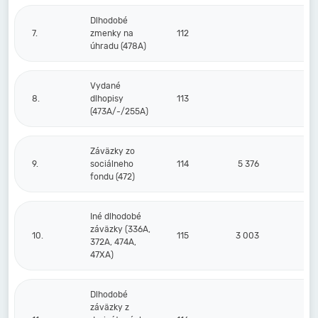
Dlhodobé
7.
zmenky na
112
úhradu (478A)
Vydané
8.
dlhopisy
113
(473A/-/255A)
Záväzky zo
9.
sociálneho
114
5 376
fondu (472)
Iné dlhodobé
záväzky (336A,
10.
115
3 003
2
372A, 474A,
47XA)
Dlhodobé
záväzky z