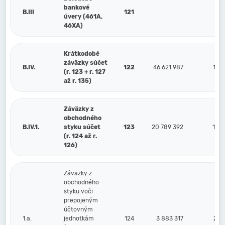
bankové
B.III
121
úvery (461A,
46XA)
Krátkodobé
záväzky súčet
B.IV.
122
46 621 987
17 9
(r. 123 + r. 127
až r. 135)
Záväzky z
obchodného
B.IV.1.
styku súčet
123
20 789 392
16 5
(r. 124 až r.
126)
Záväzky z
obchodného
styku voči
prepojeným
účtovným
1.a.
jednotkám
124
3 883 317
2 2