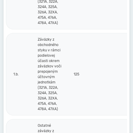
(321A, 322A,
324A, 325A,
326A, 32XA,
475A, 476A,
478A, 47XA)
Záväzky z
obchodného
styku v rámci
podielovej
účasti okrem
záväzkov voči
prepojeným
1.b.
125
účtovným
jednotkám
(321A, 322A,
324A, 325A,
326A, 32XA,
475A, 476A,
478A, 47XA)
Ostatné
záväzky z