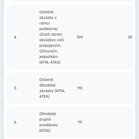
Ostatné
záväzky v
rámci
podielovej
účasti okrem
4.
109
25 00
záväzkov voči
prepojeným
účtovným
jednotkám
(471A, 47XA)
Ostatné
dlhodobé
5.
110
záväzky (479A,
47XA)
Dlhodobé
prijaté
6.
111
preddavky
(475A)