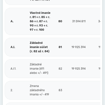
Vlastné imanie
r. 81 + r. 85 + r.
A.
86 + r. 87 + r.
80
31 594 811
34 9
90 + r. 93 + r.
97 + r. 100
Základné
A.I.
imanie súčet
81
19 925 394
19 9
(r. 82 až r. 84)
Základné
A.I.1.
imanie (411
82
19 925 394
19 9
alebo +/- 491)
Zmena
2.
základného
83
imania +/- 419