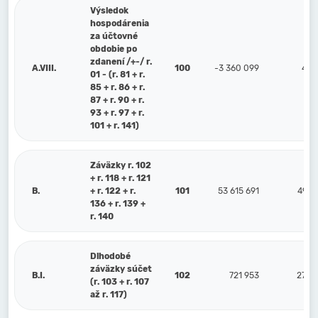
Výsledok
hospodárenia
za účtovné
obdobie po
zdanení /+-/ r.
A.VIII.
100
-3 360 099
4 3
01 - (r. 81 + r.
85 + r. 86 + r.
87 + r. 90 + r.
93 + r. 97 + r.
101 + r. 141)
Záväzky r. 102
+ r. 118 + r. 121
B.
+ r. 122 + r.
101
53 615 691
49 3
136 + r. 139 +
r. 140
Dlhodobé
záväzky súčet
B.I.
102
721 953
27 0
(r. 103 + r. 107
až r. 117)