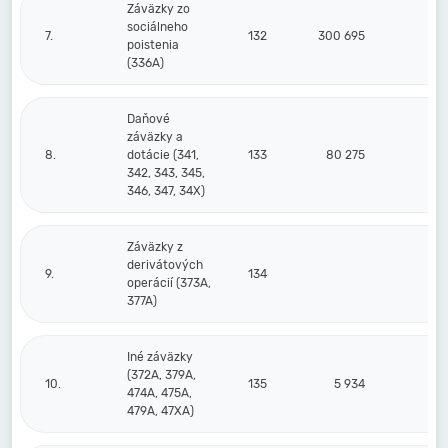
Záväzky zo
sociálneho
7.
132
300 695
28
poistenia
(336A)
Daňové
záväzky a
8.
dotácie (341,
133
80 275
6
342, 343, 345,
346, 347, 34X)
Záväzky z
derivátových
9.
134
operácií (373A,
377A)
Iné záväzky
(372A, 379A,
10.
135
5 934
474A, 475A,
479A, 47XA)