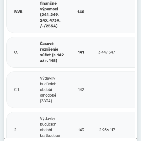
finančné
výpomoci
B.VII.
140
(241, 249,
24X, 473A,
/-/255A)
Časové
rozlíšenie
C.
141
3 447 547
5
súčet (r. 142
až r. 145)
Výdavky
budúcich
C.1.
období
142
dlhodobé
(383A)
Výdavky
budúcich
2.
období
143
2 956 117
2
kratkodobé