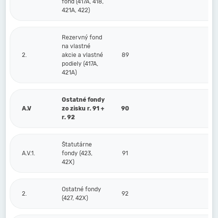
fond (417A, 418,
421A, 422)
Rezervný fond
na vlastné
2.
akcie a vlastné
89
podiely (417A,
421A)
Ostatné fondy
A.V
zo zisku r. 91 +
90
r. 92
Štatutárne
A.V.1.
fondy (423,
91
42X)
Ostatné fondy
2.
92
(427, 42X)