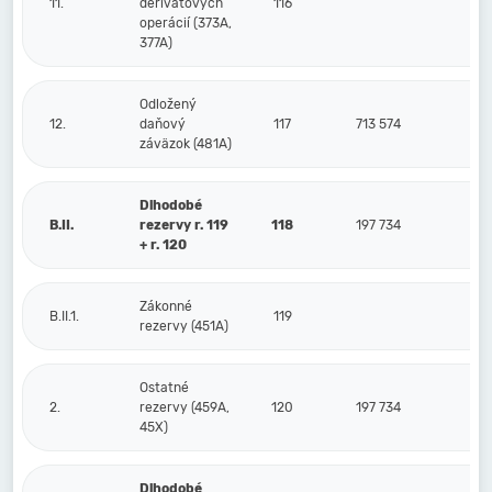
11.
derivátových
116
operácií (373A,
377A)
Odložený
12.
daňový
117
713 574
2 0
záväzok (481A)
Dlhodobé
B.II.
rezervy r. 119
118
197 734
1
+ r. 120
Zákonné
B.II.1.
119
rezervy (451A)
Ostatné
2.
rezervy (459A,
120
197 734
1
45X)
Dlhodobé