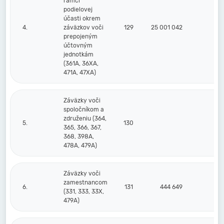
rámci
podielovej
účasti okrem
4.
záväzkov voči
129
25 001 042
prepojeným
účtovným
jednotkám
(361A, 36XA,
471A, 47XA)
Záväzky voči
spoločníkom a
združeniu (364,
5.
130
365, 366, 367,
368, 398A,
478A, 479A)
Záväzky voči
zamestnancom
6.
131
444 649
4
(331, 333, 33X,
479A)