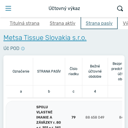
Účtovný výkaz
Titulná strana
Strana aktív
Strana pasív
Vý
Metsa Tissue Slovakia s.r.o.
Úč POD
Bezprost
Bežné
Číslo
predchád
Označenie
STRANA PASÍV
účtovné
riadku
účtov
obdobie
obdob
a
b
c
4
5
SPOLU
VLASTNÉ
IMANIE A
79
88 658 049
84 9
ZÁVÄZKY r. 80
+ r. 101 + r. 141