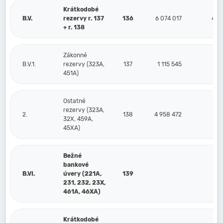
Krátkodobé
B.V.
rezervy r. 137
136
6 074 017
4 2
+ r. 138
Zákonné
B.V.1.
rezervy (323A,
137
1 115 545
6
451A)
Ostatné
rezervy (323A,
2.
138
4 958 472
3 5
32X, 459A,
45XA)
Bežné
bankové
B.VI.
úvery (221A,
139
231, 232, 23X,
461A, 46XA)
Krátkodobé