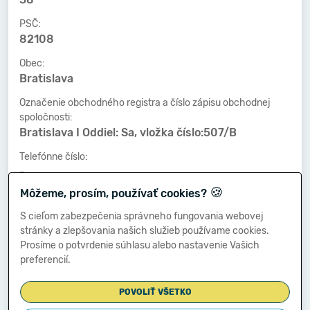
PSČ:
82108
Obec:
Bratislava
Označenie obchodného registra a číslo zápisu obchodnej
spoločnosti:
Bratislava I Oddiel: Sa, vložka číslo:507/B
Telefónne číslo:
-
🍪
Môžeme, prosím, používať cookies?
Faxové číslo:
-
S cieľom zabezpečenia správneho fungovania webovej
stránky a zlepšovania našich služieb používame cookies.
E-mailová adresa:
Prosíme o potvrdenie súhlasu alebo nastavenie Vašich
-
preferencií.
POVOLIŤ VŠETKO
Zostavená dňa: