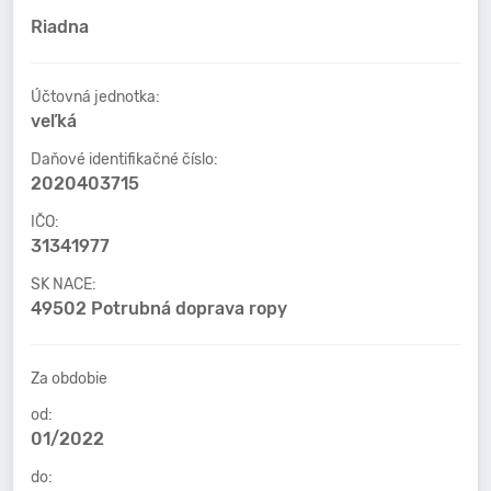
Riadna
Účtovná jednotka:
veľká
Daňové identifikačné číslo:
2020403715
IČO:
31341977
SK NACE:
49502 Potrubná doprava ropy
Za obdobie
od:
01/2022
do: