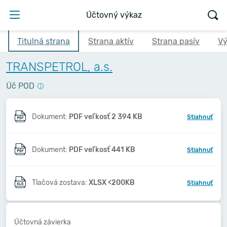
Účtovný výkaz
Titulná strana
Strana aktív
Strana pasív
Vý
TRANSPETROL, a.s.
Úč POD
Dokument:
PDF veľkosť 2 394 KB
Stiahnuť
Dokument:
PDF veľkosť 441 KB
Stiahnuť
Tlačová zostava:
XLSX <200KB
Stiahnuť
Účtovná závierka