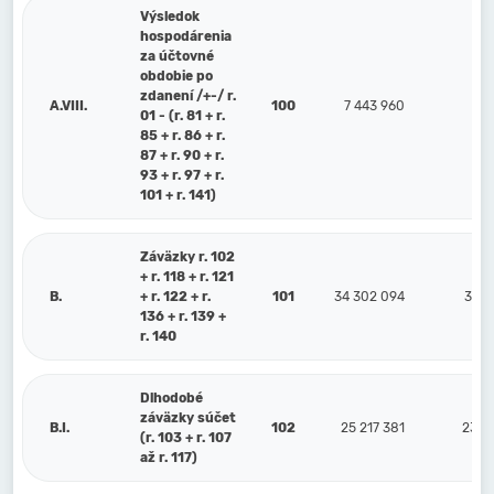
Výsledok
hospodárenia
za účtovné
obdobie po
zdanení /+-/ r.
A.VIII.
100
7 443 960
8 2
01 - (r. 81 + r.
85 + r. 86 + r.
87 + r. 90 + r.
93 + r. 97 + r.
101 + r. 141)
Záväzky r. 102
+ r. 118 + r. 121
B.
+ r. 122 + r.
101
34 302 094
33 3
136 + r. 139 +
r. 140
Dlhodobé
záväzky súčet
B.I.
102
25 217 381
23 9
(r. 103 + r. 107
až r. 117)