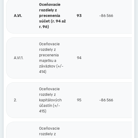
Oceňovacie
rozdiely z
A.VI.
precenenia
93
-86 566
-
súčet (r. 94 až
r. 96)
Oceňovacie
rozdiely z
precenenia
A.VI.1.
94
majetku a
záväzkov (+/-
414)
Oceňovacie
rozdiely z
2.
kapitálových
95
-86 566
-
účastín (+/-
415)
Oceňovacie
rozdiely z