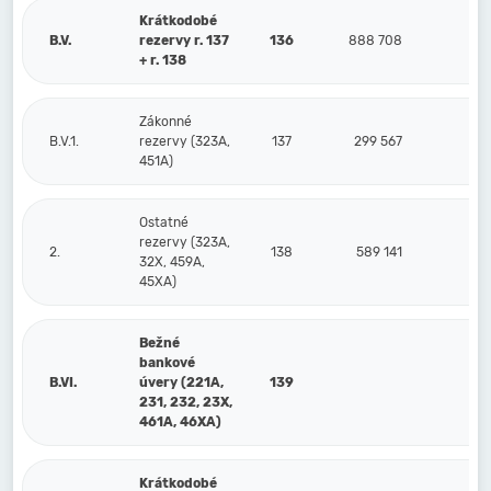
Krátkodobé
B.V.
rezervy r. 137
136
888 708
8
+ r. 138
Zákonné
B.V.1.
rezervy (323A,
137
299 567
3
451A)
Ostatné
rezervy (323A,
2.
138
589 141
5
32X, 459A,
45XA)
Bežné
bankové
B.VI.
úvery (221A,
139
231, 232, 23X,
461A, 46XA)
Krátkodobé