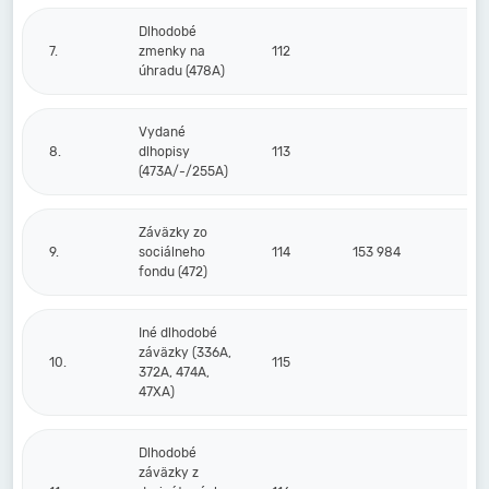
Dlhodobé
7.
zmenky na
112
úhradu (478A)
Vydané
8.
dlhopisy
113
(473A/-/255A)
Záväzky zo
9.
sociálneho
114
153 984
2
fondu (472)
Iné dlhodobé
záväzky (336A,
10.
115
372A, 474A,
47XA)
Dlhodobé
záväzky z