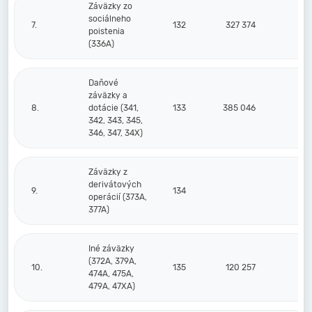
Záväzky zo
sociálneho
7.
132
327 374
3
poistenia
(336A)
Daňové
záväzky a
8.
dotácie (341,
133
385 046
4
342, 343, 345,
346, 347, 34X)
Záväzky z
derivátových
9.
134
operácií (373A,
377A)
Iné záväzky
(372A, 379A,
10.
135
120 257
1
474A, 475A,
479A, 47XA)