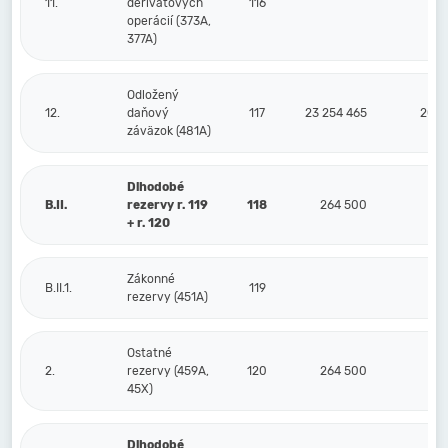
11.
derivátových
116
operácií (373A,
377A)
Odložený
12.
daňový
117
23 254 465
20 9
záväzok (481A)
Dlhodobé
B.II.
rezervy r. 119
118
264 500
2
+ r. 120
Zákonné
B.II.1.
119
rezervy (451A)
Ostatné
2.
rezervy (459A,
120
264 500
2
45X)
Dlhodobé