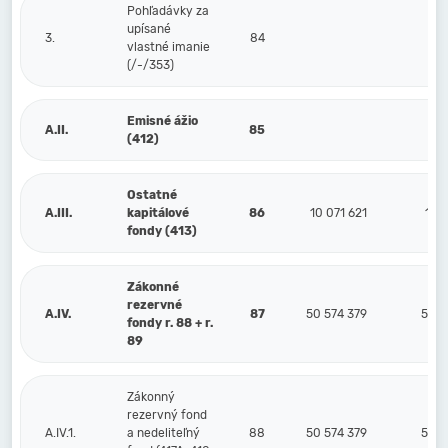
Pohľadávky za
upísané
3.
84
vlastné imanie
(/-/353)
Emisné ážio
A.II.
85
(412)
Ostatné
A.III.
kapitálové
86
10 071 621
10 0
fondy (413)
Zákonné
rezervné
A.IV.
87
50 574 379
50 5
fondy r. 88 + r.
89
Zákonný
rezervný fond
A.IV.1.
a nedeliteľný
88
50 574 379
50 5