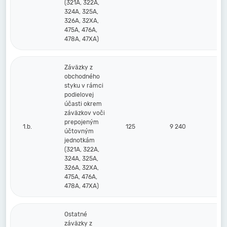
(321A, 322A,
324A, 325A,
326A, 32XA,
475A, 476A,
478A, 47XA)
Záväzky z
obchodného
styku v rámci
podielovej
účasti okrem
záväzkov voči
prepojeným
1.b.
125
9 240
účtovným
jednotkám
(321A, 322A,
324A, 325A,
326A, 32XA,
475A, 476A,
478A, 47XA)
Ostatné
záväzky z