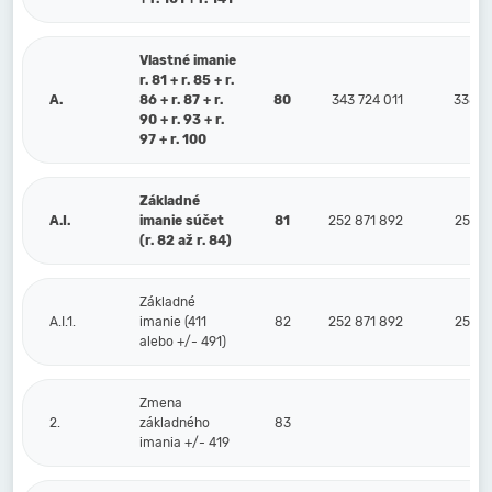
Vlastné imanie
r. 81 + r. 85 + r.
A.
86 + r. 87 + r.
80
343 724 011
338 3
90 + r. 93 + r.
97 + r. 100
Základné
A.I.
imanie súčet
81
252 871 892
252 8
(r. 82 až r. 84)
Základné
A.I.1.
imanie (411
82
252 871 892
252 8
alebo +/- 491)
Zmena
2.
základného
83
imania +/- 419