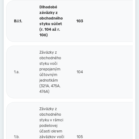
Dlhodobé
záväzky z
obchodného
B.I.1.
103
styku súčet
(r. 104 až r.
106)
Záväzky z
obchodného
styku voči
prepojeným
1.a.
104
účtovným
jednotkám
(321A, 475A,
476A)
Záväzky z
obchodného
styku v rámci
podielovej
účasti okrem
1.b.
záväzkov voči
105