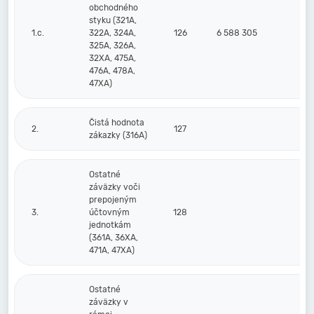
obchodného
styku (321A,
1.c.
322A, 324A,
126
6 588 305
6 8
325A, 326A,
32XA, 475A,
476A, 478A,
47XA)
Čistá hodnota
2.
127
zákazky (316A)
Ostatné
záväzky voči
prepojeným
3.
účtovným
128
jednotkám
(361A, 36XA,
471A, 47XA)
Ostatné
záväzky v