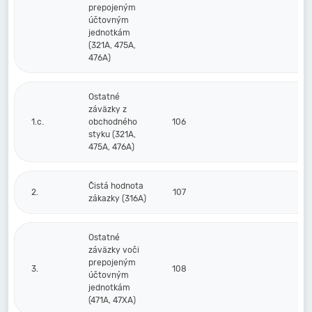
prepojeným
účtovným
jednotkám
(321A, 475A,
476A)
Ostatné
záväzky z
1.c.
obchodného
106
styku (321A,
475A, 476A)
Čistá hodnota
2.
107
zákazky (316A)
Ostatné
záväzky voči
prepojeným
3.
108
účtovným
jednotkám
(471A, 47XA)