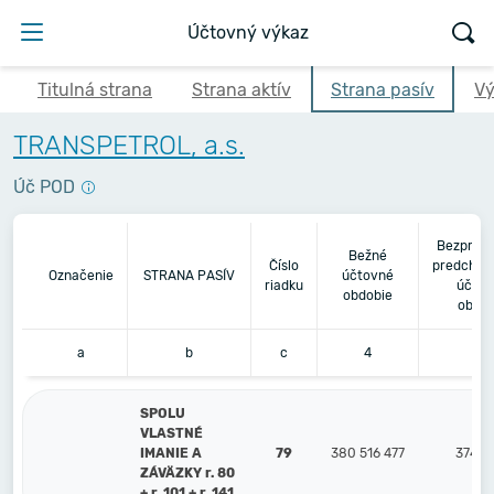
Účtovný výkaz
Titulná strana
Strana aktív
Strana pasív
Vý
TRANSPETROL, a.s.
Úč POD
Bezprost
Bežné
Číslo
predchád
Označenie
STRANA PASÍV
účtovné
riadku
účtov
obdobie
obdob
a
b
c
4
5
SPOLU
VLASTNÉ
IMANIE A
79
380 516 477
374 5
ZÁVÄZKY r. 80
+ r. 101 + r. 141