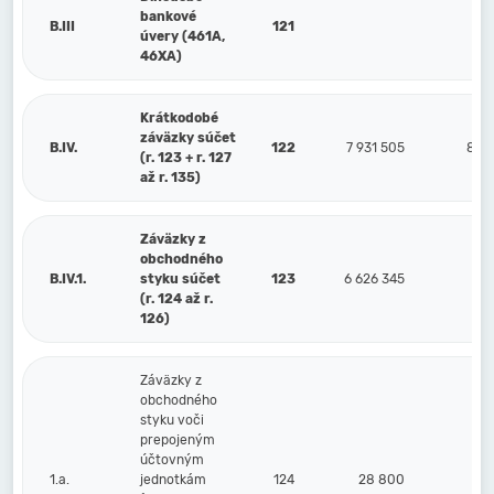
bankové
B.III
121
úvery (461A,
46XA)
Krátkodobé
záväzky súčet
B.IV.
122
7 931 505
8 2
(r. 123 + r. 127
až r. 135)
Záväzky z
obchodného
B.IV.1.
styku súčet
123
6 626 345
6 8
(r. 124 až r.
126)
Záväzky z
obchodného
styku voči
prepojeným
účtovným
1.a.
jednotkám
124
28 800
2