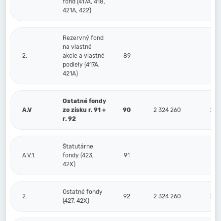
fond (417A, 418,
421A, 422)
Rezervný fond
na vlastné
2.
akcie a vlastné
89
podiely (417A,
421A)
Ostatné fondy
A.V
zo zisku r. 91 +
90
2 324 260
2 6
r. 92
Štatutárne
A.V.1.
fondy (423,
91
42X)
Ostatné fondy
2.
92
2 324 260
2 6
(427, 42X)