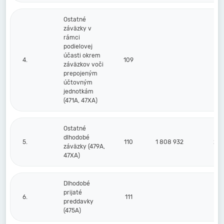
Ostatné
záväzky v
rámci
podielovej
účasti okrem
4.
109
záväzkov voči
prepojeným
účtovným
jednotkám
(471A, 47XA)
Ostatné
dlhodobé
5.
110
1 808 932
2 6
záväzky (479A,
47XA)
Dlhodobé
prijaté
6.
111
preddavky
(475A)