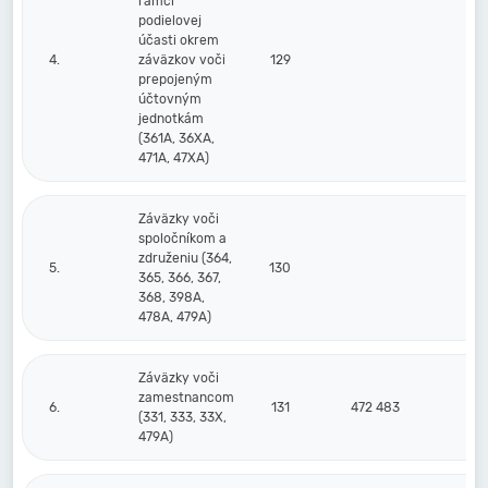
rámci
podielovej
účasti okrem
4.
záväzkov voči
129
prepojeným
účtovným
jednotkám
(361A, 36XA,
471A, 47XA)
Záväzky voči
spoločníkom a
združeniu (364,
5.
130
365, 366, 367,
368, 398A,
478A, 479A)
Záväzky voči
zamestnancom
6.
131
472 483
4
(331, 333, 33X,
479A)