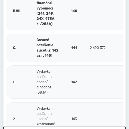
finančné
výpomoci
B.VII.
140
(241, 249,
24X, 473A,
/-/255A)
Časové
rozlíšenie
C.
141
2 490 372
2 7
súčet (r. 142
až r. 145)
Výdavky
budúcich
C.1.
období
142
dlhodobé
(383A)
Výdavky
budúcich
2.
období
143
kratkodobé