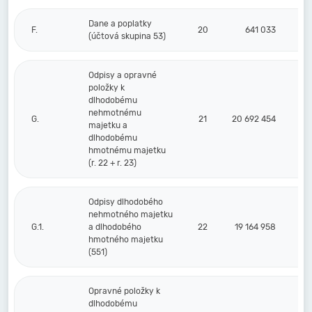
Dane a poplatky
F.
20
641 033
(účtová skupina 53)
Odpisy a opravné
položky k
dlhodobému
nehmotnému
G.
21
20 692 454
majetku a
dlhodobému
hmotnému majetku
(r. 22 + r. 23)
Odpisy dlhodobého
nehmotného majetku
G.1.
a dlhodobého
22
19 164 958
hmotného majetku
(551)
Opravné položky k
dlhodobému