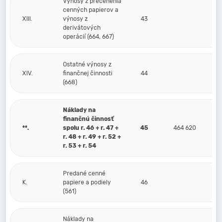
Výnosy z precenenia
cenných papierov a
XIII.
výnosy z
43
derivátových
operácií (664, 667)
Ostatné výnosy z
XIV.
finančnej činnosti
44
(668)
Náklady na
finančnú činnosť
**.
spolu r. 46 + r. 47 +
45
464 620
r. 48 + r. 49 + r. 52 +
r. 53 + r. 54
Predané cenné
K.
papiere a podiely
46
(561)
Náklady na