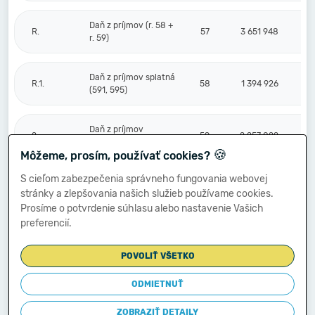
Daň z príjmov (r. 58 +
R.
57
3 651 948
r. 59)
Daň z príjmov splatná
R.1.
58
1 394 926
(591, 595)
Daň z príjmov
2.
59
2 257 022
odložená (+/-) (592)
🍪
Môžeme, prosím, používať cookies?
S cieľom zabezpečenia správneho fungovania webovej
Prevod podielov na
stránky a zlepšovania našich služieb používame cookies.
výsledku
S.
hospodárenia
60
Prosíme o potvrdenie súhlasu alebo nastavenie Vašich
spoločníkom (+/-
preferencií.
596)
POVOLIŤ VŠETKO
Výsledok
hospodárenia za
ODMIETNUŤ
****
účtovné obdobie po
61
7 443 960
zdanení (+/-) (r. 56
ZOBRAZIŤ DETAILY