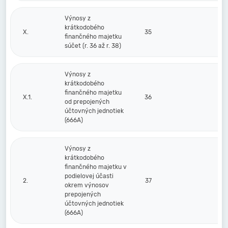
Výnosy z
krátkodobého
X.
35
finančného majetku
súčet (r. 36 až r. 38)
Výnosy z
krátkodobého
finančného majetku
X.1.
36
od prepojených
účtovných jednotiek
(666A)
Výnosy z
krátkodobého
finančného majetku v
podielovej účasti
2.
37
okrem výnosov
prepojených
účtovných jednotiek
(666A)