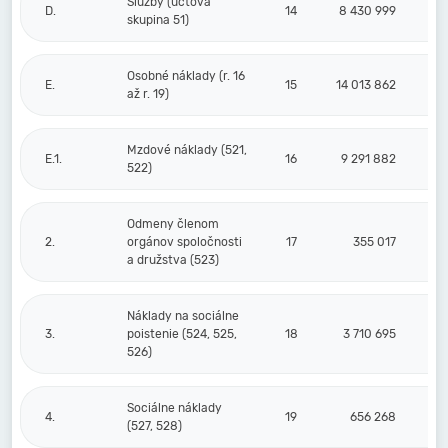
Služby (účtová
D.
14
8 430 999
skupina 51)
Osobné náklady (r. 16
E.
15
14 013 862
až r. 19)
Mzdové náklady (521,
E.1.
16
9 291 882
522)
Odmeny členom
2.
orgánov spoločnosti
17
355 017
a družstva (523)
Náklady na sociálne
3.
poistenie (524, 525,
18
3 710 695
526)
Sociálne náklady
4.
19
656 268
(527, 528)