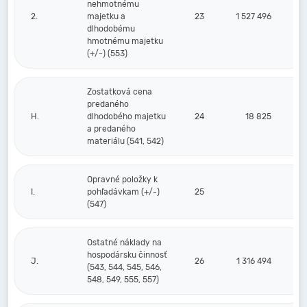
nehmotnému
2.
majetku a
23
1 527 496
dlhodobému
hmotnému majetku
(+/-) (553)
Zostatková cena
predaného
H.
dlhodobého majetku
24
18 825
a predaného
materiálu (541, 542)
Opravné položky k
I.
pohľadávkam (+/-)
25
(547)
Ostatné náklady na
hospodársku činnosť
J.
26
1 316 494
(543, 544, 545, 546,
548, 549, 555, 557)