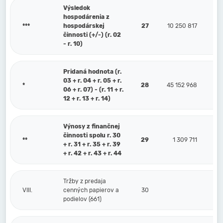
Výsledok
hospodárenia z
***
hospodárskej
27
10 250 817
činnosti (+/-) (r. 02
- r. 10)
Pridaná hodnota (r.
03 + r. 04 + r. 05 + r.
*
28
45 152 968
06 + r. 07) - (r. 11 + r.
12 + r. 13 + r. 14)
Výnosy z finančnej
činnosti spolu r. 30
**
29
1 309 711
+ r. 31 + r. 35 + r. 39
+ r. 42 + r. 43 + r. 44
Tržby z predaja
VIII.
cenných papierov a
30
podielov (661)