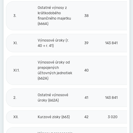
Ostatné výnosy z
krátkodobého
3.
38
finančného majetku
(666A)
Výnosové úroky (r.
XI.
39
143 841
40 + r. 41)
Výnosové úroky od
prepojených
XI.1.
40
účtovných jednotiek
(662A)
Ostatné výnosové
2.
41
143 841
úroky (662A)
XII.
Kurzové zisky (663)
42
3 020