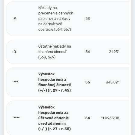
Náklady na
precenenie cenných
P.
papierov a náklady
53
na derivátové
operácie (564, 567)
Ostatné náklady na
Q.
finančnú činnosť
54
21 931
(568, 569)
Výsledok
hospodárenia z
***
55
845 091
finančnej činnosti
(+/-) (r. 29 - r. 45)
Výsledok
hospodárenia za
****
účtovné obdobie
56
11 095 908
pred zdanením
(+/-) (r. 27 + r. 55)