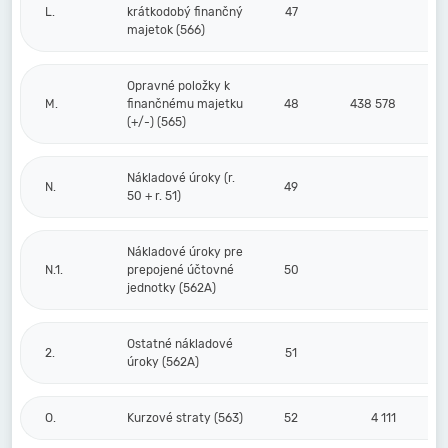
L.
krátkodobý finančný
47
majetok (566)
Opravné položky k
M.
finančnému majetku
48
438 578
(+/-) (565)
Nákladové úroky (r.
N.
49
50 + r. 51)
Nákladové úroky pre
N.1.
prepojené účtovné
50
jednotky (562A)
Ostatné nákladové
2.
51
úroky (562A)
O.
Kurzové straty (563)
52
4 111