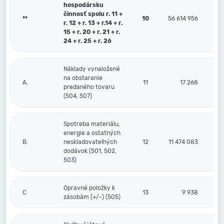
hospodársku
činnosť spolu r. 11 +
**
10
56 614 956
r. 12 + r. 13 + r.14 + r.
15 + r. 20 + r. 21 + r.
24 + r. 25 + r. 26
Náklady vynaložené
na obstaranie
A.
11
17 268
predaného tovaru
(504, 507)
Spotreba materiálu,
energie a ostatných
B.
neskladovateľných
12
11 474 083
dodávok (501, 502,
503)
Opravné položky k
C
13
9 938
zásobám (+/-) (505)