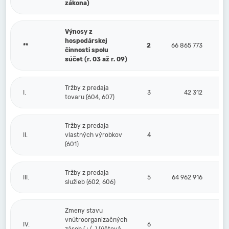
zákona)
Výnosy z
hospodárskej
**
2
66 865 773
činnosti spolu
súčet (r. 03 až r. 09)
Tržby z predaja
I.
3
42 312
tovaru (604, 607)
Tržby z predaja
II.
vlastných výrobkov
4
(601)
Tržby z predaja
III.
5
64 962 916
služieb (602, 606)
Zmeny stavu
vnútroorganizačných
IV.
6