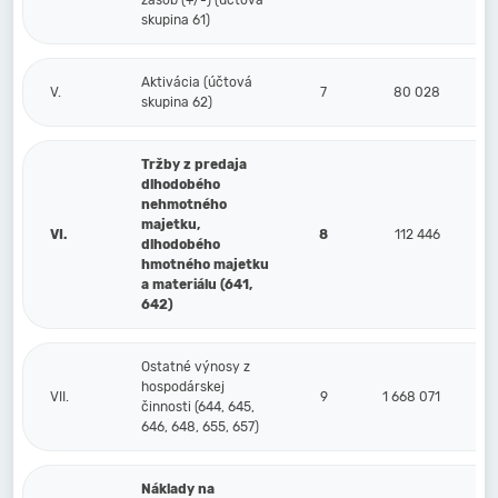
zásob (+/-) (účtová
skupina 61)
Aktivácia (účtová
V.
7
80 028
skupina 62)
Tržby z predaja
dlhodobého
nehmotného
majetku,
VI.
8
112 446
dlhodobého
hmotného majetku
a materiálu (641,
642)
Ostatné výnosy z
hospodárskej
VII.
9
1 668 071
činnosti (644, 645,
646, 648, 655, 657)
Náklady na