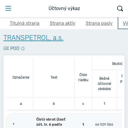
Účtovný výkaz
Titulná strana
Strana aktív
Strana pasív
Vý
TRANSPETROL, a.s.
Úč POD
Skutočno
Číslo
Bez
Označenie
Text
Bežné
riadku
pred
účtovné
obdobie
a
b
c
1
Čistý obrat (časť
*
účt. tr. 6 podľa
1
66 929 586