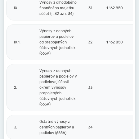
Výnosy z dlhodobého
IX.
finančného majetku
31
1 162 850
súčet (r. 32 až r. 34)
Výnosy z cenných
papierov a podielov
IX.1.
od prepojených
32
1 162 850
účtovných jednotiek
(665A)
Výnosy z cenných
papierov a podielov v
podielovej účasti
2.
okrem výnosov
33
prepojených
účtovných jednotiek
(665A)
Ostatné výnosy z
3.
cenných papierov a
34
podielov (665A)