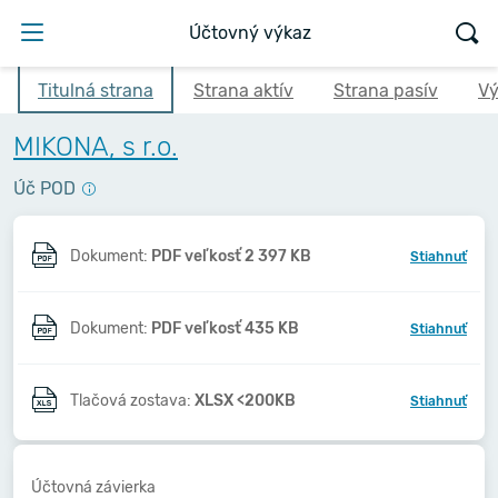
Účtovný výkaz
Titulná strana
Strana aktív
Strana pasív
Vý
MIKONA, s r.o.
Úč POD
Dokument:
PDF veľkosť 2 397 KB
Stiahnuť
Dokument:
PDF veľkosť 435 KB
Stiahnuť
Tlačová zostava:
XLSX <200KB
Stiahnuť
Účtovná závierka