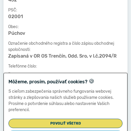
PSČ:
02001
Obec:
Púchov
Označenie obchodného registra a číslo zápisu obchodnej
spoločnosti:
Zapísaná v OR OS Trenčín, Odd. Sro, v l.č.2094/R
Telefónne číslo:
-
🍪
Môžeme, prosím, používať cookies?
Faxové číslo:
-
S cieľom zabezpečenia správneho fungovania webovej
stránky a zlepšovania našich služieb používame cookies.
E-mailová adresa:
Prosíme o potvrdenie súhlasu alebo nastavenie Vašich
-
preferencií.
POVOLIŤ VŠETKO
Zostavená dňa: