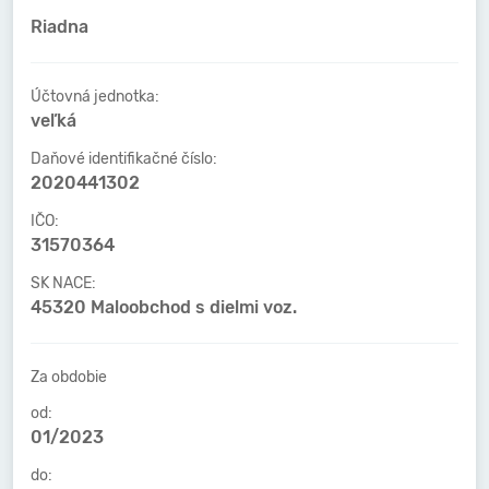
Riadna
Účtovná jednotka:
veľká
Daňové identifikačné číslo:
2020441302
IČO:
31570364
SK NACE:
45320 Maloobchod s dielmi voz.
Za obdobie
od:
01/2023
do: