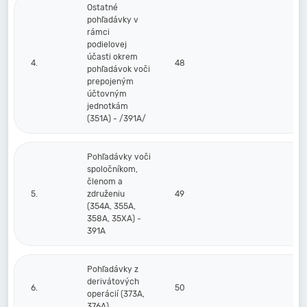
Ostatné
pohľadávky v
rámci
podielovej
účasti okrem
4.
48
pohľadávok voči
prepojeným
účtovným
jednotkám
(351A) - /391A/
Pohľadávky voči
spoločníkom,
členom a
5.
združeniu
49
(354A, 355A,
358A, 35XA) -
391A
Pohľadávky z
derivátových
6.
50
operácií (373A,
376A)