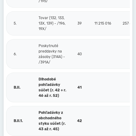
/195/
Tovar (132, 133,
5.
13X, 139) - /196,
39
11 215 016
257 63
19X/
Poskytnuté
preddavky na
6.
40
zásoby (314A) -
/391A/
Dlhodobé
pohľadávky
B.II.
41
súčet (r. 42 + r.
46 až r. 52)
Pohľadávky z
obchodného
B.II.1.
42
styku súčet (r.
43 až r. 45)