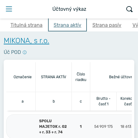
Účtovný výkaz
Titulná strana
Strana aktív
Strana pasív
Vý
MIKONA, s r.o.
Úč POD
Číslo
Označenie
STRANA AKTÍV
Bežné účtovné 
riadku
Brutto -
Korekcia 
a
b
c
časť 1
časť 2
SPOLU
MAJETOK r. 02
1
54 909 175
18 613 81
+ r. 33 + r. 74