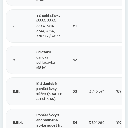
Iné pohľadávky
(335A, 336A,
7.
33XA, 371A,
51
374A, 375A,
378A) - /391A/
Odložená
daňová
8.
52
pohľadávka
(481A)
Krátkodobé
pohľadávky
B.III.
53
3 746 594
189 95
súčet (r. 54 + r.
58 až r. 65)
Pohľadávky z
obchodného
B.III.1.
54
3 591 280
189 95
styku súčet (r.