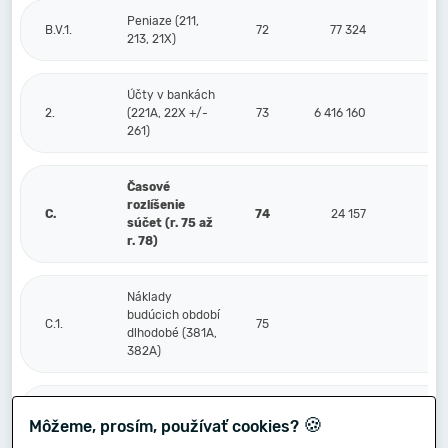
Peniaze (211,
B.V.1.
72
77 324
213, 21X)
Účty v bankách
2.
(221A, 22X +/-
73
6 416 160
261)
Časové
rozlíšenie
C.
74
24 157
súčet (r. 75 až
r. 78)
Náklady
budúcich období
C.1.
75
dlhodobé (381A,
382A)
Náklady
🍪
Môžeme, prosím, používať cookies?
budúcich období
2.
76
20 134
krátkodobé