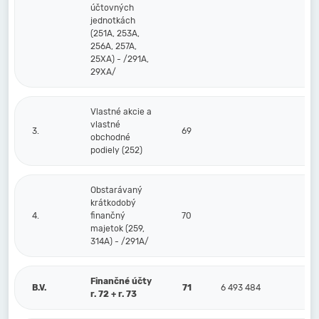
účtovných
jednotkách
(251A, 253A,
256A, 257A,
25XA) - /291A,
29XA/
Vlastné akcie a
vlastné
3.
69
obchodné
podiely (252)
Obstarávaný
krátkodobý
4.
finančný
70
majetok (259,
314A) - /291A/
Finančné účty
B.V.
71
6 493 484
r. 72 + r. 73