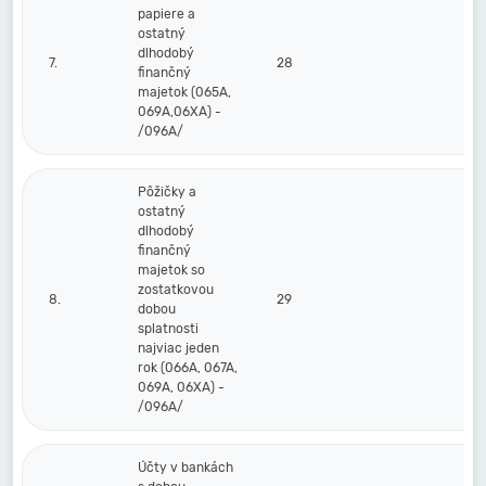
papiere a
ostatný
dlhodobý
7.
28
finančný
majetok (065A,
069A,06XA) -
/096A/
Pôžičky a
ostatný
dlhodobý
finančný
majetok so
zostatkovou
8.
29
dobou
splatnosti
najviac jeden
rok (066A, 067A,
069A, 06XA) -
/096A/
Účty v bankách