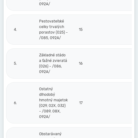
092A/
Pestovateľské
celky trvalých
4.
15
porastov (025) -
/085, 092A/
Základné stádo
a ťažné zvieratá
5.
16
(026) - /086,
092A/
Ostatný
dlhodobý
hmotný majetok
6.
17
(029, 02X, 032)
- /089, 08X,
092A/
Obstarávaný