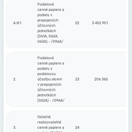
Podielové
cenné papiere a
podiely v
prepojených
A.III.1.
22
3 452 901
účtovných
jednotkách
(061A, 062A,
063A) - /096A/
Podielové
cenné papiere a
podiely s
podielovou
2.
účasťou okrem
23
206 365
v prepojených
účtovných
jednotkách
(062A) - /096A/
Ostatné
realizovateľné
3.
cenné papiere a
24