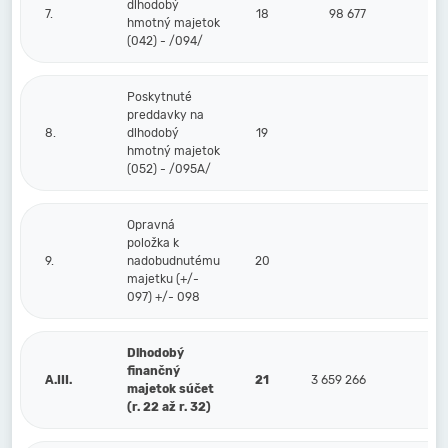
dlhodobý
7.
18
98 677
hmotný majetok
(042) - /094/
Poskytnuté
preddavky na
8.
dlhodobý
19
hmotný majetok
(052) - /095A/
Opravná
položka k
9.
nadobudnutému
20
majetku (+/-
097) +/- 098
Dlhodobý
finančný
A.III.
21
3 659 266
majetok súčet
(r. 22 až r. 32)