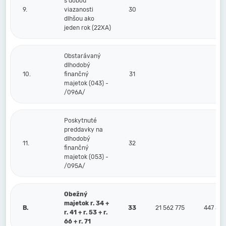
s dobou
9.
viazanosti
30
dlhšou ako
jeden rok (22XA)
Obstarávaný
dlhodobý
10.
finančný
31
majetok (043) -
/096A/
Poskytnuté
preddavky na
dlhodobý
11.
32
finančný
majetok (053) -
/095A/
Obežný
majetok r. 34 +
B.
33
21 562 775
447 58
r. 41 + r. 53 + r.
66 + r. 71