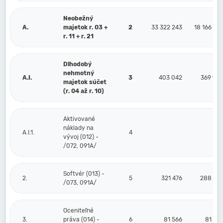
Neobežný
A.
majetok r. 03 +
2
33 322 243
18 166 22
r. 11 + r. 21
Dlhodobý
nehmotný
A.I.
3
403 042
369 90
majetok súčet
(r. 04 až r. 10)
Aktivované
náklady na
A.I.1.
4
vývoj (012) -
/072, 091A/
Softvér (013) -
2.
5
321 476
288 33
/073, 091A/
Oceniteľné
3.
práva (014) -
6
81 566
81 56