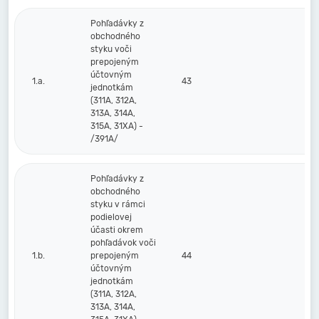
Pohľadávky z
obchodného
styku voči
prepojeným
účtovným
1.a.
43
jednotkám
(311A, 312A,
313A, 314A,
315A, 31XA) -
/391A/
Pohľadávky z
obchodného
styku v rámci
podielovej
účasti okrem
pohľadávok voči
1.b.
prepojeným
44
účtovným
jednotkám
(311A, 312A,
313A, 314A,