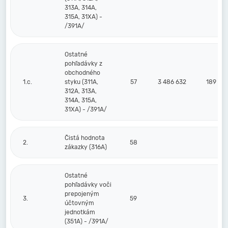
313A, 314A,
315A, 31XA) -
/391A/
Ostatné
pohľadávky z
obchodného
1.c.
styku (311A,
57
3 486 632
189 95
312A, 313A,
314A, 315A,
31XA) - /391A/
Čistá hodnota
2.
58
zákazky (316A)
Ostatné
pohľadávky voči
prepojeným
3.
59
účtovným
jednotkám
(351A) - /391A/