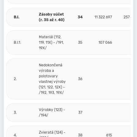
Zásoby súčet
B.I.
34
11 322 697
257 63
(r. 35 až r. 40)
Materiál (112,
B.I.1.
119, 11X) - /191,
35
107 066
19X/
Nedokončená
výroba a
polotovary
2.
36
vlastnej výroby
(121, 122, 12X) -
/192, 193, 19X/
Výrobky (123) -
3.
37
/194/
Zvieratá (124) -
4.
38
615