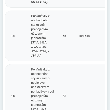
55 až r. 57)
Pohľadávky z
obchodného
styku voči
prepojeným
účtovným
1.a.
55
104 648
jednotkám
(311A, 312A,
313A, 314A,
315A, 31XA) -
/391A/
Pohľadávky z
obchodného
styku v rámci
podielovej
účasti okrem
pohľadávok voči
1.b.
prepojeným
56
účtovným
jednotkám
(311A, 312A,