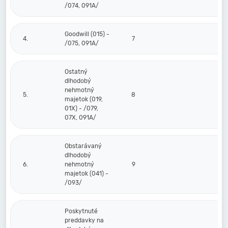
/074, 091A/
Goodwill (015) -
4.
7
/075, 091A/
Ostatný
dlhodobý
nehmotný
5.
8
majetok (019,
01X) - /079,
07X, 091A/
Obstarávaný
dlhodobý
6.
nehmotný
9
majetok (041) -
/093/
Poskytnuté
preddavky na