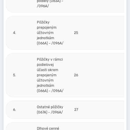
podiely (063A) -
/096A/
Pôžičky
prepojeným
4.
účtovným
25
jednotkám
(066A) - /096A/
Pôžičky v rámci
podielovej
účasti okrem
5.
prepojeným
26
účtovným
jednotkám
(066A) - /096A/
Ostatné pôžičky
6.
27
(067A) - /096A/
Dlhové cenné