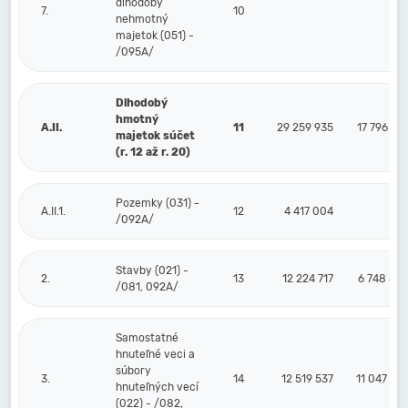
dlhodobý
7.
10
nehmotný
majetok (051) -
/095A/
Dlhodobý
hmotný
A.II.
11
29 259 935
17 796 31
majetok súčet
(r. 12 až r. 20)
Pozemky (031) -
A.II.1.
12
4 417 004
/092A/
Stavby (021) -
2.
13
12 224 717
6 748 89
/081, 092A/
Samostatné
hnuteľné veci a
súbory
3.
14
12 519 537
11 047 42
hnuteľných vecí
(022) - /082,