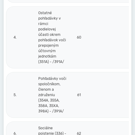
Ostatné
pohľadávky v
rámci
podielovej
účasti okrem
4.
60
pohľadávok voči
prepojeným
účtovným
jednotkám
(351A) - /391A/
Pohľadávky voči
spoločníkom,
členom a
5.
združeniu
61
(354A, 355A,
358A, 35XA,
398A) - /391A/
Sociálne
6.
poistenie (336) -
62