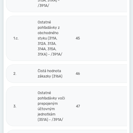
315A, 31XA) -
/391A/
Ostatné
pohľadávky z
obchodného
1.c.
styku (311A,
45
312A, 313A,
314A, 315A,
31XA) - /391A/
Čistá hodnota
2.
46
zákazky (316A)
Ostatné
pohľadávky voči
prepojeným
3.
47
účtovným
jednotkám
(351A) - /391A/