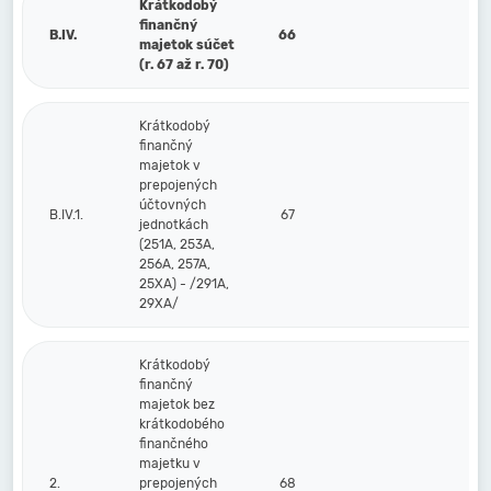
Krátkodobý
finančný
B.IV.
66
majetok súčet
(r. 67 až r. 70)
Krátkodobý
finančný
majetok v
prepojených
účtovných
B.IV.1.
67
jednotkách
(251A, 253A,
256A, 257A,
25XA) - /291A,
29XA/
Krátkodobý
finančný
majetok bez
krátkodobého
finančného
majetku v
2.
prepojených
68