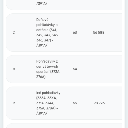
/391A/
Daňové
pohľadávky a
dotácie (341,
7.
63
56 588
342, 343, 345,
346, 347) -
/391A/
Pohľadávky z
derivátových
8.
64
operácií (373A,
376A)
Iné pohľadávky
(335A, 33XA,
9.
371A, 374A,
65
98 726
375A, 378A) -
/391A/