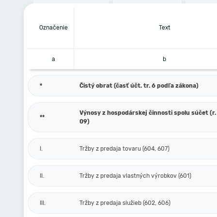
Označenie
Text
a
b
*
Čistý obrat (časť účt. tr. 6 podľa zákona)
Výnosy z hospodárskej činnosti spolu súčet (r. 
**
09)
I.
Tržby z predaja tovaru (604, 607)
II.
Tržby z predaja vlastných výrobkov (601)
III.
Tržby z predaja služieb (602, 606)