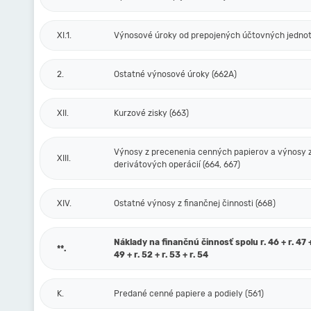
XI.1.
Výnosové úroky od prepojených účtovných jednot
2.
Ostatné výnosové úroky (662A)
XII.
Kurzové zisky (663)
Výnosy z precenenia cenných papierov a výnosy 
XIII.
derivátových operácií (664, 667)
XIV.
Ostatné výnosy z finančnej činnosti (668)
Náklady na finančnú činnosť spolu r. 46 + r. 47 + 
**.
49 + r. 52 + r. 53 + r. 54
K.
Predané cenné papiere a podiely (561)