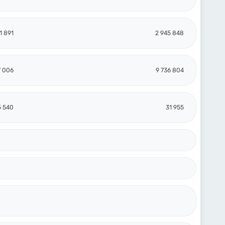
1 891
2 945 848
7 006
9 736 804
5 540
31 955