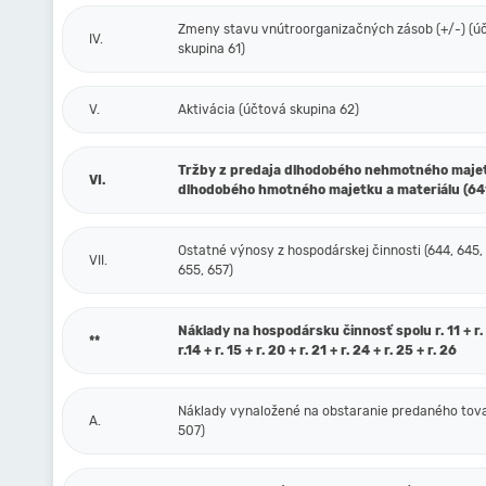
Zmeny stavu vnútroorganizačných zásob (+/-) (ú
IV.
skupina 61)
V.
Aktivácia (účtová skupina 62)
Tržby z predaja dlhodobého nehmotného maje
VI.
dlhodobého hmotného majetku a materiálu (64
Ostatné výnosy z hospodárskej činnosti (644, 645,
VII.
655, 657)
Náklady na hospodársku činnosť spolu r. 11 + r. 1
**
r.14 + r. 15 + r. 20 + r. 21 + r. 24 + r. 25 + r. 26
Náklady vynaložené na obstaranie predaného tova
A.
507)