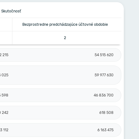
Skutočnosť
Bezprostredne predchádzajúce účtovné obdobie
2
2 215
54 515 620
4 025
59 977 630
5 598
46 836 700
0 242
618 508
3 112
6 163 475