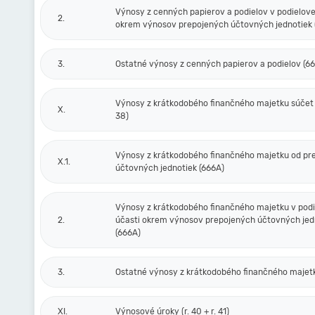
Výnosy z cenných papierov a podielov v podielove
2.
okrem výnosov prepojených účtovných jednotiek 
3.
Ostatné výnosy z cenných papierov a podielov (6
Výnosy z krátkodobého finančného majetku súčet (r
X.
38)
Výnosy z krátkodobého finančného majetku od pr
X.1.
účtovných jednotiek (666A)
Výnosy z krátkodobého finančného majetku v podi
2.
účasti okrem výnosov prepojených účtovných jed
(666A)
3.
Ostatné výnosy z krátkodobého finančného majet
XI.
Výnosové úroky (r. 40 + r. 41)