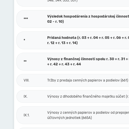
548, 549, 555, 557)
Výsledok hospodárenia z hospodárskej činnosti 
***
02 - r. 10)
Pridaná hodnota (r. 03 + r. 04 + r. 05 + r. 06 + r. 0
*
r. 12 + r. 13 + r. 14)
Výnosy z finančnej činnosti spolu r. 30 + r. 31 + r
**
+ r. 42 + r. 43 + r. 44
VIII.
Tržby z predaja cenných papierov a podielov (661)
IX.
Výnosy z dlhodobého finančného majetku súčet (r. 
Výnosy z cenných papierov a podielov od prepoje
IX.1.
účtovných jednotiek (665A)