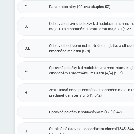
F.
Dane a poplatky (účtová skupina 53)
Odpisy a opravné položky k dlhodobému nehmot
G.
majetku a dlhodobému hmotnému majetku (r. 22 + 
Odpisy dlhodobého nehmotného majetku a dlhod
G.1.
hmotného majetku (551)
Opravné položky k dlhodobému nehmotnému maje
2.
dlhodobému hmotnému majetku (+/-) (553)
Zostatková cena predaného dlhodobého majetku 
H.
predaného materiálu (541, 542)
I.
Opravné položky k pohľadávkam (+/-) (547)
Ostatné náklady na hospodársku činnosť (543, 544,
J.