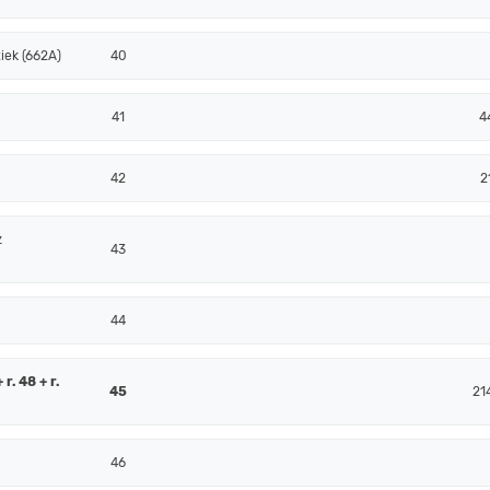
iek (662A)
40
41
4
42
2
z
43
44
r. 48 + r.
45
21
46