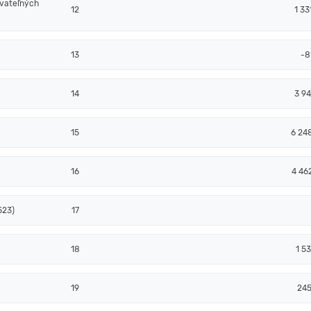
ovateľných
12
1 33
13
-8
14
3 94
15
6 24
16
4 46
523)
17
18
1 53
19
24