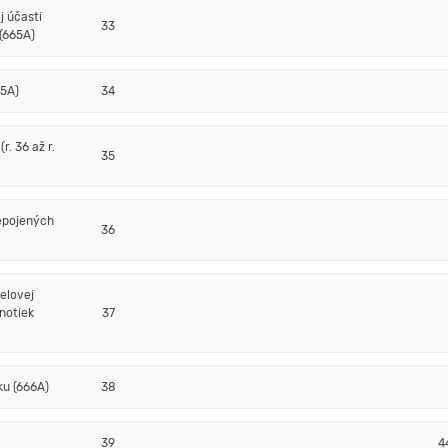
j účasti
33
(665A)
65A)
34
. 36 až r.
35
epojených
36
elovej
notiek
37
ku (666A)
38
39
4