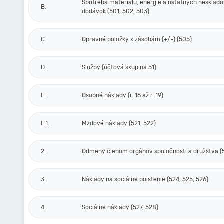
Spotreba materiálu, energie a ostatných nesklad
B.
dodávok (501, 502, 503)
C
Opravné položky k zásobám (+/-) (505)
D.
Služby (účtová skupina 51)
E.
Osobné náklady (r. 16 až r. 19)
E.1.
Mzdové náklady (521, 522)
2.
Odmeny členom orgánov spoločnosti a družstva (
3.
Náklady na sociálne poistenie (524, 525, 526)
4.
Sociálne náklady (527, 528)