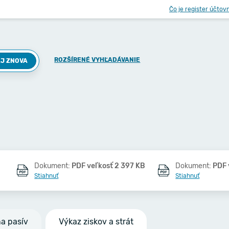
Čo je register účtov
ROZŠÍRENÉ VYHĽADÁVANIE
J ZNOVA
Dokument:
PDF veľkosť 2 397 KB
Dokument:
PDF 
Stiahnuť
Stiahnuť
na pasív
Výkaz ziskov a strát