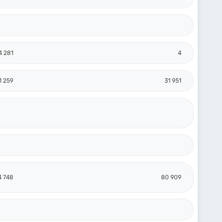
4 281
4
1 259
31 951
4 748
80 909