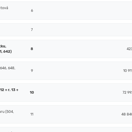
čtová
6
7
tku,
8
42
1, 642)
 646, 648,
9
10 91
2 + r. 13 +
10
72 99
ru (504,
11
48 84