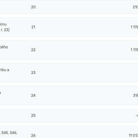
20
21
nému
21
1 17
r. 23)
obého
22
1 17
tku a
23
a
24
31
25
-
 545, 546,
26
11 01