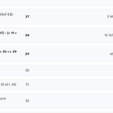
(+/-) (r.
27
3 14
7) - (r. 11 +
28
10 76
. 35 + r. 39
29
6
30
32 až r. 34)
31
ných
32