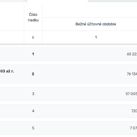
Číslo
riadku
Bežné účtovné obdobie
c
1
1
65 22
03 až r.
2
76 13
3
57 00
4
72
5
7 07