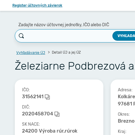
Register účtovných závierok
Zadajte názov účtovnej jednotky, IČO alebo DIČ
VYHĽADA
Detail ÚJ a jej ÚZ
Vyhľadávanie ÚJ
Železiarne Podbrezová a.
IČO:
Adresa:
31562141
Kolkár
97681 
DIČ:
2020458704
Okres:
Brezno
SK NACE:
24200 Výroba rúr,rúrok
Kraj: