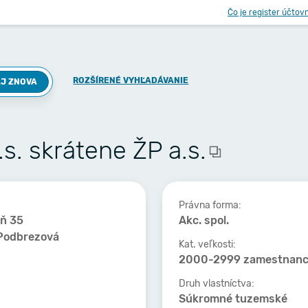
Čo je register účtov
ROZŠÍRENÉ VYHĽADÁVANIE
J ZNOVA
s. skrátene ŽP a.s.
Právna forma:
eň 35
Akc. spol.
Podbrezová
Kat. veľkosti:
2000-2999 zamestnan
Druh vlastníctva:
Súkromné tuzemské