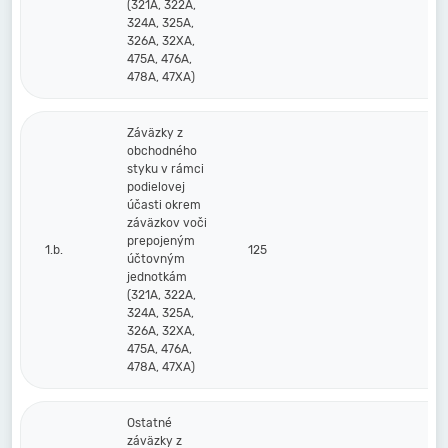
(321A, 322A,
324A, 325A,
326A, 32XA,
475A, 476A,
478A, 47XA)
Záväzky z
obchodného
styku v rámci
podielovej
účasti okrem
záväzkov voči
prepojeným
1.b.
125
účtovným
jednotkám
(321A, 322A,
324A, 325A,
326A, 32XA,
475A, 476A,
478A, 47XA)
Ostatné
záväzky z