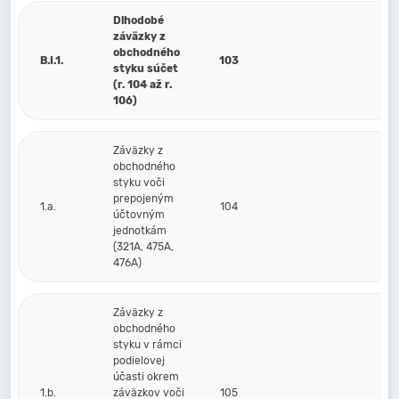
Dlhodobé
záväzky z
obchodného
B.I.1.
103
styku súčet
(r. 104 až r.
106)
Záväzky z
obchodného
styku voči
prepojeným
1.a.
104
účtovným
jednotkám
(321A, 475A,
476A)
Záväzky z
obchodného
styku v rámci
podielovej
účasti okrem
1.b.
záväzkov voči
105