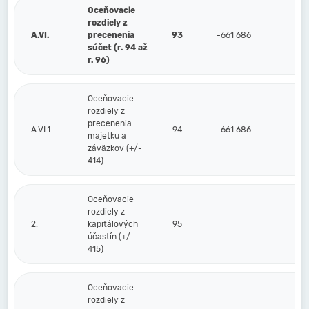
Oceňovacie
rozdiely z
A.VI.
precenenia
93
-661 686
súčet (r. 94 až
r. 96)
Oceňovacie
rozdiely z
precenenia
A.VI.1.
94
-661 686
majetku a
záväzkov (+/-
414)
Oceňovacie
rozdiely z
2.
kapitálových
95
účastín (+/-
415)
Oceňovacie
rozdiely z