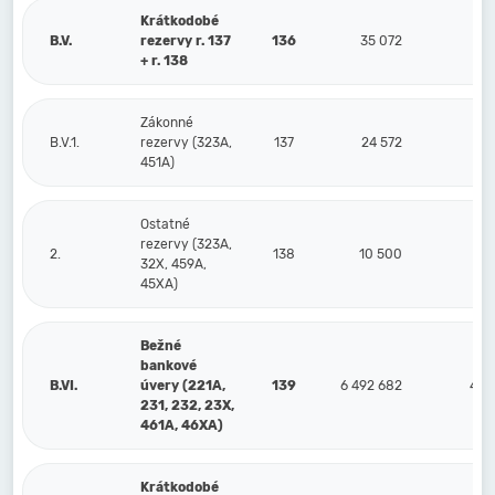
Krátkodobé
B.V.
rezervy r. 137
136
35 072
2
+ r. 138
Zákonné
B.V.1.
rezervy (323A,
137
24 572
451A)
Ostatné
rezervy (323A,
2.
138
10 500
32X, 459A,
45XA)
Bežné
bankové
B.VI.
úvery (221A,
139
6 492 682
4 2
231, 232, 23X,
461A, 46XA)
Krátkodobé