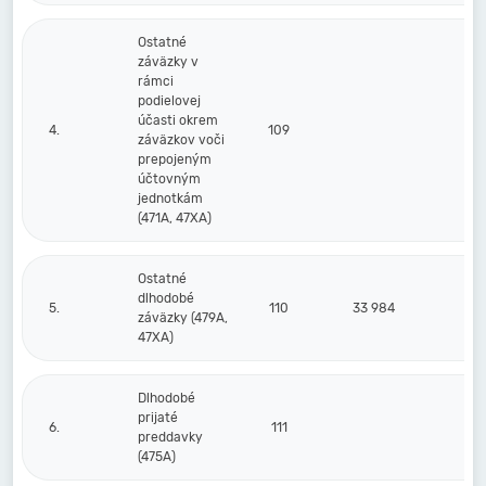
Ostatné
záväzky v
rámci
podielovej
účasti okrem
4.
109
záväzkov voči
prepojeným
účtovným
jednotkám
(471A, 47XA)
Ostatné
dlhodobé
5.
110
33 984
2
záväzky (479A,
47XA)
Dlhodobé
prijaté
6.
111
preddavky
(475A)