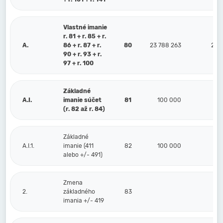
Vlastné imanie
r. 81 + r. 85 + r.
A.
86 + r. 87 + r.
80
23 788 263
21 0
90 + r. 93 + r.
97 + r. 100
Základné
A.I.
imanie súčet
81
100 000
10
(r. 82 až r. 84)
Základné
A.I.1.
imanie (411
82
100 000
10
alebo +/- 491)
Zmena
2.
základného
83
imania +/- 419