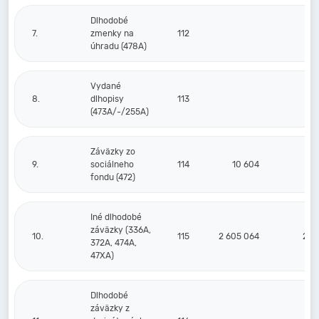
Dlhodobé
7.
zmenky na
112
úhradu (478A)
Vydané
8.
dlhopisy
113
(473A/-/255A)
Záväzky zo
9.
sociálneho
114
10 604
fondu (472)
Iné dlhodobé
záväzky (336A,
10.
115
2 605 064
2 9
372A, 474A,
47XA)
Dlhodobé
záväzky z