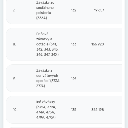
Záväzky zo
sociálneho
7.
132
19 657
2
poistenia
(336A)
Daňové
záväzky a
8.
dotácie (341,
133
166 920
3
342, 343, 345,
346, 347, 34X)
Záväzky z
derivátových
9.
134
operácií (373A,
377A)
Iné záväzky
(372A, 379A,
10.
135
362 198
34
474A, 475A,
479A, 47XA)