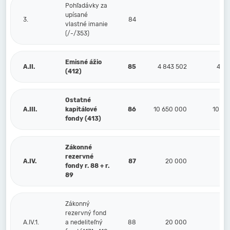
Pohľadávky za
upísané
3.
84
vlastné imanie
(/-/353)
Emisné ážio
A.II.
85
4 843 502
4 84
(412)
Ostatné
A.III.
kapitálové
86
10 650 000
10 65
fondy (413)
Zákonné
rezervné
A.IV.
87
20 000
2
fondy r. 88 + r.
89
Zákonný
rezervný fond
A.IV.1.
a nedeliteľný
88
20 000
2