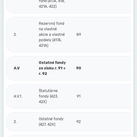
fond (417A, 418,
421A, 422)
Rezervný fond
na vlastné
2.
akcie a vlastné
89
podiely (417A,
421A)
Ostatné fondy
A.V
zo zisku r. 91 +
90
r. 92
Štatutárne
A.V.1.
fondy (423,
91
42X)
Ostatné fondy
2.
92
(427, 42X)