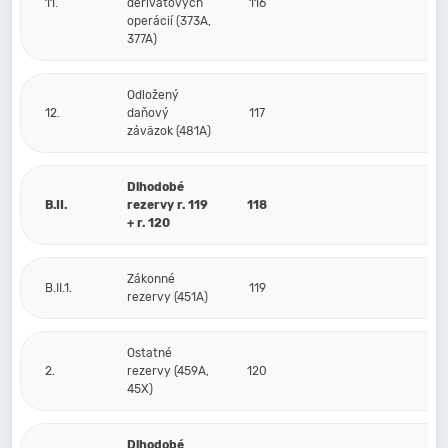
11.
derivátových
116
operácií (373A,
377A)
Odložený
12.
daňový
117
záväzok (481A)
Dlhodobé
B.II.
rezervy r. 119
118
+ r. 120
Zákonné
B.II.1.
119
rezervy (451A)
Ostatné
2.
rezervy (459A,
120
45X)
Dlhodobé