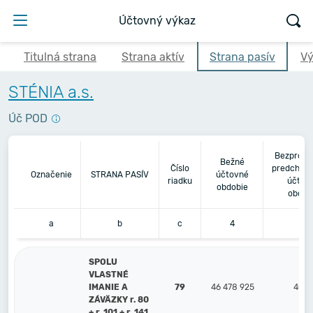
Účtovný výkaz
Titulná strana
Strana aktív
Strana pasív
Vý
STÉNIA a.s.
Úč POD
Bezprost
Bežné
Číslo
predchádz
Označenie
STRANA PASÍV
účtovné
riadku
účtov
obdobie
obdob
a
b
c
4
5
SPOLU
VLASTNÉ
IMANIE A
79
46 478 925
40 1
ZÁVÄZKY r. 80
+ r. 101 + r. 141