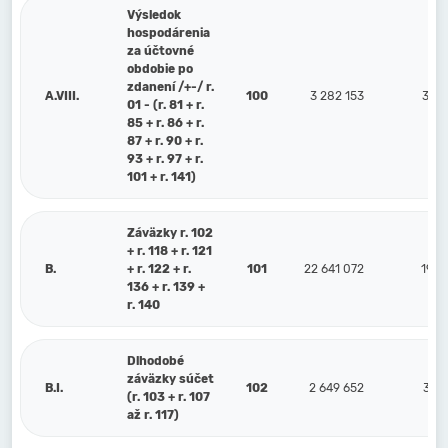
Výsledok
hospodárenia
za účtovné
obdobie po
zdanení /+-/ r.
A.VIII.
100
3 282 153
3 60
01 - (r. 81 + r.
85 + r. 86 + r.
87 + r. 90 + r.
93 + r. 97 + r.
101 + r. 141)
Záväzky r. 102
+ r. 118 + r. 121
B.
+ r. 122 + r.
101
22 641 072
19 1
136 + r. 139 +
r. 140
Dlhodobé
záväzky súčet
B.I.
102
2 649 652
3 00
(r. 103 + r. 107
až r. 117)