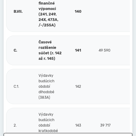
finančné
výpomoci
B.VII.
140
(241, 249,
24X, 473A,
/-/255A)
Časové
rozlíšenie
C.
141
49 590
súčet (r. 142
až r. 145)
Výdavky
budúcich
C.1.
období
142
dlhodobé
(383A)
Výdavky
budúcich
2.
období
143
39 717
kratkodobé