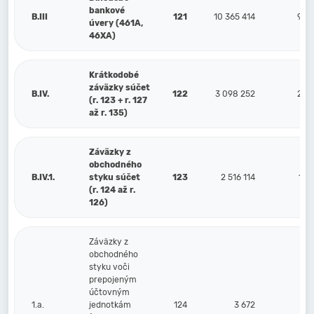
bankové
B.III
121
10 365 414
9 2
úvery (461A,
46XA)
Krátkodobé
záväzky súčet
B.IV.
122
3 098 252
2 5
(r. 123 + r. 127
až r. 135)
Záväzky z
obchodného
B.IV.1.
styku súčet
123
2 516 114
1 8
(r. 124 až r.
126)
Záväzky z
obchodného
styku voči
prepojeným
účtovným
1.a.
jednotkám
124
3 672