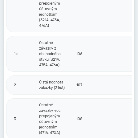
prepojeným
účtovným
jednotkám
(321A, 475A,
476A)
Ostatné
záväzky z
1.c.
obchodného
106
styku (321A,
475A, 476A)
Čistá hodnota
2.
107
zákazky (316A)
Ostatné
záväzky voči
prepojeným
3.
108
účtovným
jednotkám
(471A, 47XA)