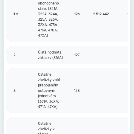
obchodného
styku (321A,
1.c.
322A, 324A,
126
2 512 442
1 8
325A, 326A,
32XA, 475A,
476A, 478A,
47XA)
Čistá hodnota
2.
127
zákazky (316A)
Ostatné
záväzky voči
prepojeným
3.
účtovným
128
jednotkám
(361A, 36XA,
471A, 47XA)
Ostatné
záväzky v