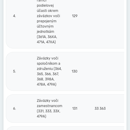
rámci
podielovej
účasti okrem
4.
záväzkov voči
129
prepojeným
účtovným
jednotkám
(361A, 36XA,
471A, 47XA)
Záväzky voči
spoločníkom a
združeniu (364,
5.
130
365, 366, 367,
368, 398A,
478A, 479A)
Záväzky voči
zamestnancom
6.
131
33 363
3
(331, 333, 33X,
479A)