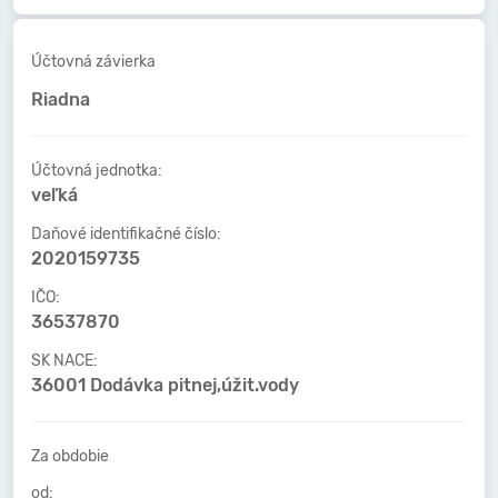
Účtovná závierka
Riadna
Účtovná jednotka:
veľká
Daňové identifikačné číslo:
2020159735
IČO:
36537870
SK NACE:
36001 Dodávka pitnej,úžit.vody
Za obdobie
od: