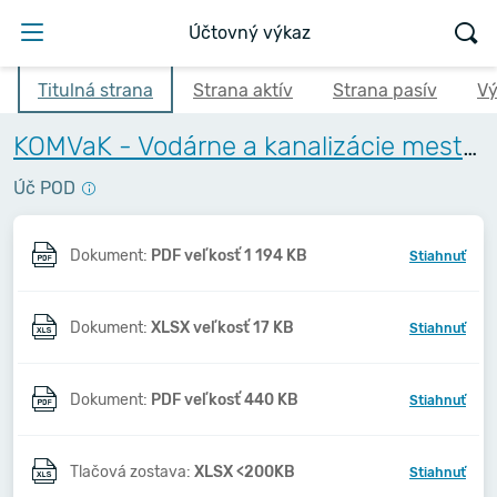
Účtovný výkaz
Titulná strana
Strana aktív
Strana pasív
Vý
KOMVaK - Vodárne a kanalizácie mesta Komárna, a.s.
Úč POD
Dokument:
PDF veľkosť 1 194 KB
Stiahnuť
Dokument:
XLSX veľkosť 17 KB
Stiahnuť
Dokument:
PDF veľkosť 440 KB
Stiahnuť
Tlačová zostava:
XLSX <200KB
Stiahnuť