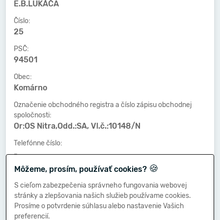
E.B.LUKÁČA
Číslo:
25
PSČ:
94501
Obec:
Komárno
Označenie obchodného registra a číslo zápisu obchodnej
spoločnosti:
Or:OS Nitra,Odd.:SA, Vl.č.:10148/N
Telefónne číslo:
-
🍪
Môžeme, prosím, používať cookies?
Faxové číslo:
-
S cieľom zabezpečenia správneho fungovania webovej
stránky a zlepšovania našich služieb používame cookies.
E-mailová adresa:
Prosíme o potvrdenie súhlasu alebo nastavenie Vašich
-
preferencií.