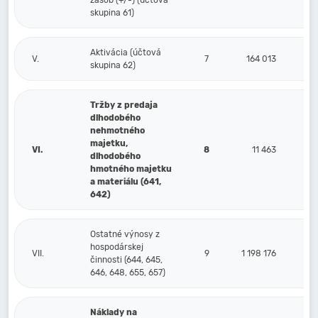
zásob (+/-) (účtová
skupina 61)
Aktivácia (účtová
V.
7
164 013
skupina 62)
Tržby z predaja
dlhodobého
nehmotného
majetku,
VI.
8
11 463
dlhodobého
hmotného majetku
a materiálu (641,
642)
Ostatné výnosy z
hospodárskej
VII.
9
1 198 176
činnosti (644, 645,
646, 648, 655, 657)
Náklady na