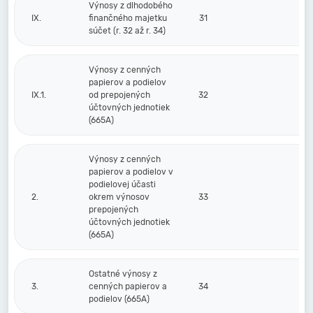
Výnosy z dlhodobého
IX.
finančného majetku
31
súčet (r. 32 až r. 34)
Výnosy z cenných
papierov a podielov
IX.1.
od prepojených
32
účtovných jednotiek
(665A)
Výnosy z cenných
papierov a podielov v
podielovej účasti
2.
okrem výnosov
33
prepojených
účtovných jednotiek
(665A)
Ostatné výnosy z
3.
cenných papierov a
34
podielov (665A)