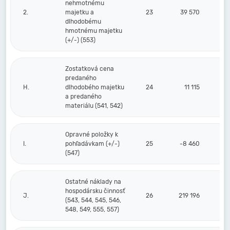
nehmotnému
2.
majetku a
23
39 570
dlhodobému
hmotnému majetku
(+/-) (553)
Zostatková cena
predaného
H.
dlhodobého majetku
24
11 115
a predaného
materiálu (541, 542)
Opravné položky k
I.
pohľadávkam (+/-)
25
-8 460
(547)
Ostatné náklady na
hospodársku činnosť
J.
26
219 196
(543, 544, 545, 546,
548, 549, 555, 557)