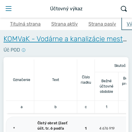
Účtovný výkaz
Titulná strana
Strana aktív
Strana pasív
Vý
KOMVaK - Vodárne a kanalizácie mesta Komárna, a.s.
Úč POD
Skutočnos
Číslo
Bezp
Označenie
Text
Bežné
riadku
predc
účtovné
ú
obdobie
o
a
b
c
1
Čistý obrat (časť
*
účt. tr. 6 podľa
1
4 676 919