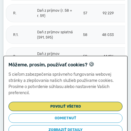
Daň z príjmov (r. 58 +
R.
57
92 229
r. 59)
Daň z príjmov splatná
R.1.
58
48 033
(591, 595)
Daň z príjmov
2.
59
44 196
odložená (+/-) (592)
🍪
Môžeme, prosím, používať cookies?
S cieľom zabezpečenia správneho fungovania webovej
Prevod podielov na
stránky a zlepšovania našich služieb používame cookies.
výsledku
S.
hospodárenia
60
Prosíme o potvrdenie súhlasu alebo nastavenie Vašich
spoločníkom (+/-
preferencií.
596)
POVOLIŤ VŠETKO
Výsledok
hospodárenia za
ODMIETNUŤ
****
účtovné obdobie po
61
173 483
zdanení (+/-) (r. 56
ZOBRAZIŤ DETAILY