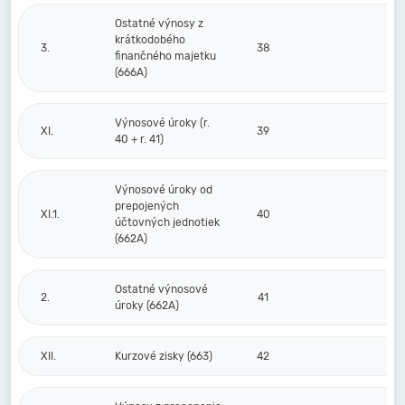
Ostatné výnosy z
krátkodobého
3.
38
finančného majetku
(666A)
Výnosové úroky (r.
XI.
39
40 + r. 41)
Výnosové úroky od
prepojených
XI.1.
40
účtovných jednotiek
(662A)
Ostatné výnosové
2.
41
úroky (662A)
XII.
Kurzové zisky (663)
42