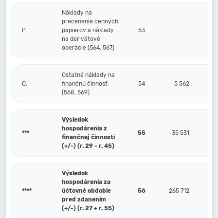
Náklady na
precenenie cenných
P.
papierov a náklady
53
na derivátové
operácie (564, 567)
Ostatné náklady na
Q.
finančnú činnosť
54
5 562
(568, 569)
Výsledok
hospodárenia z
***
55
-35 531
finančnej činnosti
(+/-) (r. 29 - r. 45)
Výsledok
hospodárenia za
****
účtovné obdobie
56
265 712
pred zdanením
(+/-) (r. 27 + r. 55)