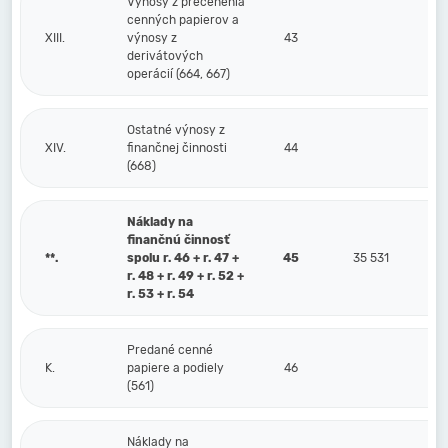
Výnosy z precenenia
cenných papierov a
XIII.
výnosy z
43
derivátových
operácií (664, 667)
Ostatné výnosy z
XIV.
finančnej činnosti
44
(668)
Náklady na
finančnú činnosť
**.
spolu r. 46 + r. 47 +
45
35 531
r. 48 + r. 49 + r. 52 +
r. 53 + r. 54
Predané cenné
K.
papiere a podiely
46
(561)
Náklady na