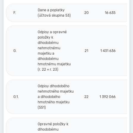
Dane a poplatky
F.
20
16 635
(účtová skupina 53)
Odpisy a opravné
položky k
dlhodobému
nehmotnému
G.
21
1 431 636
majetku a
dlhodobému
hmotnému majetku
(r. 22 + r. 23)
Odpisy dlhodobého
nehmotného majetku
G.1.
a dlhodobého
22
1 392 066
hmotného majetku
(551)
Opravné položky k
dlhodobému