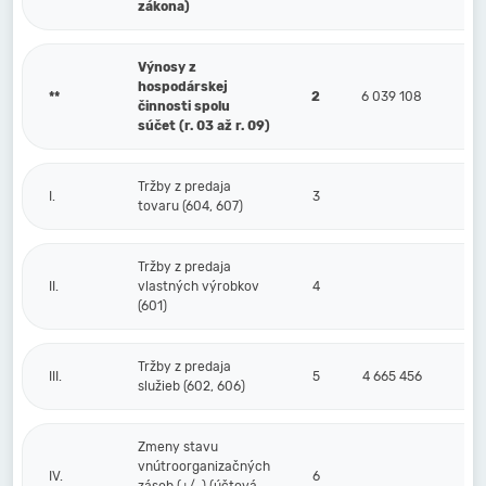
zákona)
Výnosy z
hospodárskej
**
2
6 039 108
činnosti spolu
súčet (r. 03 až r. 09)
Tržby z predaja
I.
3
tovaru (604, 607)
Tržby z predaja
II.
vlastných výrobkov
4
(601)
Tržby z predaja
III.
5
4 665 456
služieb (602, 606)
Zmeny stavu
vnútroorganizačných
IV.
6