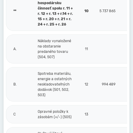
hospodársku
činnosť spolu r. 11 +
**
10
5 737 865
r. 12 + r. 13 + r.14 + r.
15 + r. 20 + r. 21 + r.
24 + r. 25 + r. 26
Náklady vynaložené
na obstaranie
A.
11
predaného tovaru
(504, 507)
Spotreba materiálu,
energie a ostatných
B.
neskladovateľných
12
994 489
dodávok (501, 502,
503)
Opravné položky k
C
13
zásobám (+/-) (505)