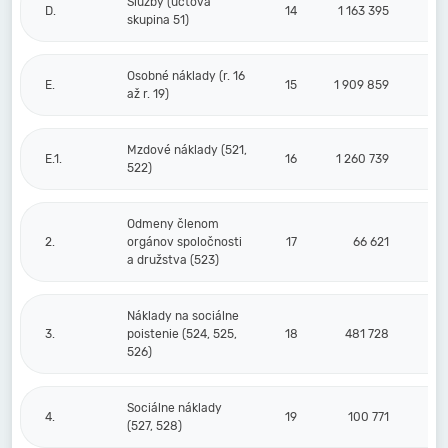
Služby (účtová
D.
14
1 163 395
skupina 51)
Osobné náklady (r. 16
E.
15
1 909 859
až r. 19)
Mzdové náklady (521,
E.1.
16
1 260 739
522)
Odmeny členom
2.
orgánov spoločnosti
17
66 621
a družstva (523)
Náklady na sociálne
3.
poistenie (524, 525,
18
481 728
526)
Sociálne náklady
4.
19
100 771
(527, 528)