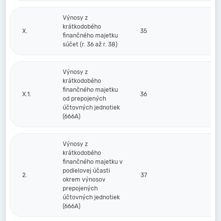
Výnosy z
krátkodobého
X.
35
finančného majetku
súčet (r. 36 až r. 38)
Výnosy z
krátkodobého
finančného majetku
X.1.
36
od prepojených
účtovných jednotiek
(666A)
Výnosy z
krátkodobého
finančného majetku v
podielovej účasti
2.
37
okrem výnosov
prepojených
účtovných jednotiek
(666A)