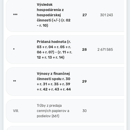
Výsledok
hospodárenia z
***
hospodárskej
27
301 243
činnosti (+/-) (r. 02
- r. 10)
Pridaná hodnota (r.
03 + r. 04 + r. 05 + r.
*
28
2 671 585
06 + r. 07) - (r. 11 + r.
12 + r. 13 + r. 14)
Výnosy z finančnej
činnosti spolu r. 30
**
29
+ r. 31 + r. 35 + r. 39
+ r. 42 + r. 43 + r. 44
Tržby z predaja
VIII.
cenných papierov a
30
podielov (661)