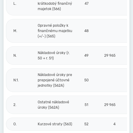
L.
krátkodobý finančný
47
majetok (566)
Opravné položky k
M.
finančnému majetku
48
(+/-) (565)
Nákladové úroky (r.
N.
49
29 965
50 + r. 51)
Nákladové úroky pre
N.1.
prepojené účtovné
50
jednotky (562A)
Ostatné nákladové
2.
51
29 965
úroky (562A)
O.
Kurzové straty (563)
52
4