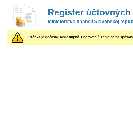
Register účtovných
Ministerstvo financií Slovenskej repub
Stránka je dočasne nedostupná. Ospravedlňujeme sa za spôsobe